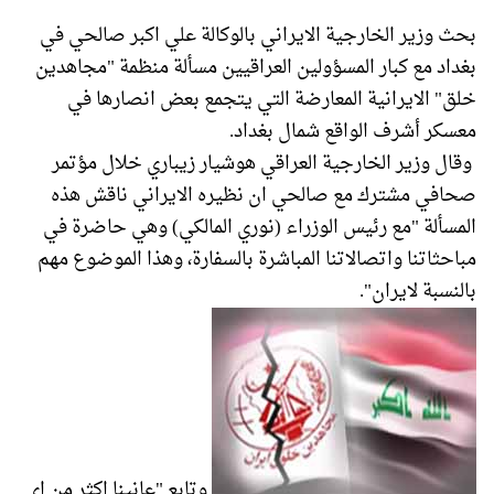
بحث وزير الخارجية الايراني بالوكالة علي اكبر صالحي في
بغداد مع كبار المسؤولين العراقيين مسألة منظمة "مجاهدين
خلق" الايرانية المعارضة التي يتجمع بعض انصارها في
معسكر أشرف الواقع شمال بغداد.
وقال وزير الخارجية العراقي هوشيار زيباري خلال مؤتمر
صحافي مشترك مع صالحي ان نظيره الايراني ناقش هذه
المسألة "مع رئيس الوزراء (نوري المالكي) وهي حاضرة في
مباحثاتنا واتصالاتنا المباشرة بالسفارة، وهذا الموضوع مهم
بالنسبة لايران".
وتابع "عانينا اكثر من اي