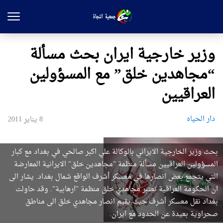
وزير خارجية ايران بحث مسألة
“مجاهدين خلق” مع المسؤولين
العراقيين
دار الحیاه
8 يناير 2011
بحث وزير الخارجية الايراني بالوكالة علي اكبر صالحي في بغداد مع كبار
المسؤولين العراقيين مسألة منظمة "مجاهدين خلق" الايرانية المعارضة
التي يتجمع بعض انصارها في معسكر أشرف الواقع شمال بغداد. يشار الى
ان الحكومة العراقية تعتبر مجاهدي خلق منظمة "ارهابية". وقد حاولت
بغداد نقل معسكر أشرف حيث يقيم انصار مجاهدي خلق الى مناطق
صحراوية بعيدة عن الحدود مع ايران.