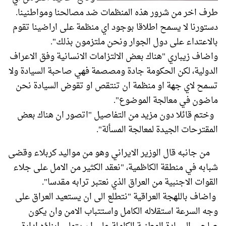
طرف اخر من شرور هذه المنظمات ضد مصالحنا ومواطنينا.
دستورنا لا يسمح اطلاقا بوجود اي منظمة على اراضينا تقوم
بالاعتداء على دول الجوار ونحن ملتزمون بذلك".
واضاف زيباري "هناك بعض الالتزامات الانسانية وفق الاعراف
الدولية، لكن الحكومة جادة ومصصمة فهي صاحبة السيادة ولا
تسمح لاي جهة او منظمة ان تنتقص او تقوض السيادة نحن
ماضون في معالجة الموضوع".
وختم قائلا دون مزيد من التفاصيل "اتصور ان هناك بعض
المقترحات الجيدة لمعالجة المسألة".
من جانبه قال الوزير الايراني وهو من مواليد كربلاء وقضى
شبابه في منطقة الكاظمية، "نعقد الكثير من الامل على جلاء
القوات الاجنبية من العراق الذي نعتبر ترابه مقدسا".
واضاف باللهجة العراقية "نتطلع الى ان يستعيد العراق على
وجه السرعة استقلاله الكامل واستتباب الامن وان يكون