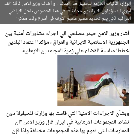
الوزارة الآليات اللازمة لتحقيق هذا الهدف". و أضاف وزير الامن قائلا "لقد
أجري المسؤولون الايرانيون محادثات في هذا الخصوص داخل الاراضي
العراقية لكي يتم تحديد مصير مخيم أشرف في أسرع وقت ممكن"
أشار وزير الامن حيدر مصلحي الي اجراء مشاورات أمنية بين
الجمهورية الاسلامية الايرانية والعراق ، مؤكدا اعتماد البلدين
خططا مناسبة للقضاء علي زمرة المجاهدين الارهابية.
وبشأن الاجراءات الامنية التي قامت بها وزارته للحيلولة دون
نشاط المجموعات الارهابية في ايران قال وزير الامن "ان
الممارسات التي تقوم بها هذه المجموعات مختلفة ولذا فإن