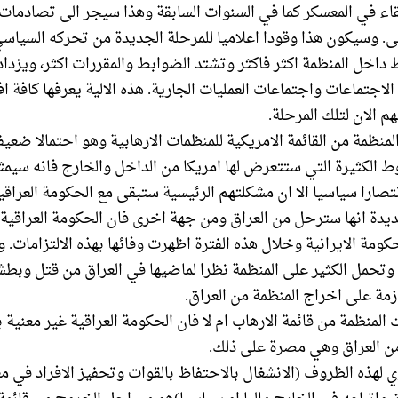
لبقاء في المعسكر كما في السنوات السابقة وهذا سيجر الى تصادما
 وسيكون هذا وقودا اعلاميا للمرحلة الجديدة من تحركه السياسي
داخل المنظمة اكثر فاكثر وتشتد الضوابط والمقررات اكثر، ويزداد
الاجتماعات واجتماعات العمليات الجارية. هذه الالية يعرفها كافة اف
 الان لتلك المرحلة.
ظمة من القائمة الامريكية للمنظمات الارهابية وهو احتمالا ضعيفا
ط الكثيرة التي ستتعرض لها امريكا من الداخل والخارج فانه سيمث
نتصارا سياسيا الا ان مشكلتهم الرئيسية ستبقى مع الحكومة العراقية
يدة انها سترحل من العراق ومن جهة اخرى فان الحكومة العراقية 
حكومة الايرانية وخلال هذه الفترة اظهرت وفائها بهذه الالتزامات.
 وتحمل الكثير على المنظمة نظرا لماضيها في العراق من قتل وبطش
مة على اخراج المنظمة من العراق.
لمنظمة من قائمة الارهاب ام لا فان الحكومة العراقية غير معنية 
من العراق وهي مصرة على ذلك.
 لهذه الظروف (الانشغال بالاحتفاظ بالقوات وتحفيز الافراد في 