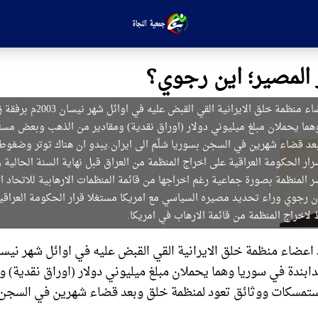
 المصير؛ اين رجوي؟
جميل بصام احد اعضاء منظمة خلق الايرانية ا
هما يحملان مبلغ ميليوني دولار (اوراق نقدية) ومقادير من الذهب وبعض مس
عد قضاء شهرين في السجن بسوريا سُلّم الى ايران.يبدو ان هناك توتر وضغو
ر الحكومة العراقية على اخراج المنظمة من العراق قبل نهاية السنة الحالية
صر المنظمة بصورة جماعية رغم اخراجها من قائمة المنظمات الارهابية للاتحاد ا
ان رجوي وراء تحديد مصيره السياسي مع امريكا مستغلا قرار الحكومة العراقية
لاخراج المنظمة من قائمة الارهاب في امريكا.
ابندة في سوريا وهما يحملان مبلغ ميليوني دولار (اوراق نقدية) و
مسكات ووثائق تعود لمنظمة خلق وبعد قضاء شهرين في السجن بس