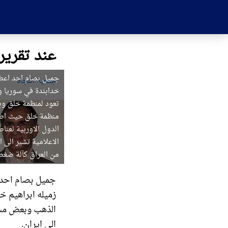
عند تقرير
جمعیة النجاة
خدابندة في سوريا و
تعود لمنظمة خلق وب
منظمة خلق حيث اصرا
الدول الاوربية لعنا
الاعلامية تشير الى 
من العراق كآلة ضغط 
زميله ابراهيم خد
الذهب وبعض مست
الى ايران.