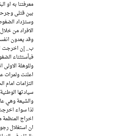
معرفتنا به او ا
بين قتلى وجرحى.
وستزداد الضغوط 
الافراد من خلال 
وقد يعدون انفسهم
ب_ إن اخرجت المن
فبأستثناء الضغو
وللوهلة الاولى ا
اعلنت ولمرات عد
التزامات امام ال
سيادتها الوطنية
والشيعة وهي عاز
لذا سواء اخرجت ا
اخراج المنظمة 
ان استغلال رجوي