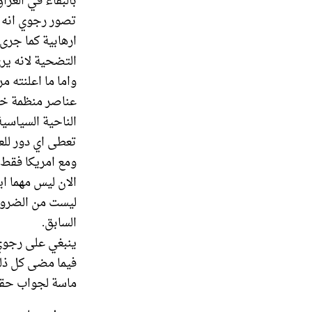
بالبقاء في العر
ارهابية كما جرى
التضحية لانه ير
واما ما اعلنته م
عناصر منظمة خلق
الناحية السياسي
تعطى اي دور لل
ومع امريكا فقط.
الان ليس مهما ا
ليست من الضرورة
السابق.
ينبغي على رجوي 
فيما مضى كل ذلك
ماسة لجواب حقي