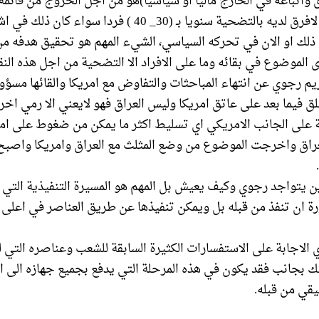
اق واتباعه في الخارج ماليا او سياسيا)هو من اجل الخروج من قائم
تصور رجوي انه لافرق لديه بالتضحية سنويا بـ (30_ 40 ) فردا 
 ذلك او الان في تحركه السياسي، الشيء المهم هو تحقيق هدفه م
ى الموضوع في بقائه وما على الافراد الا التضحية من اجل هذه النق
ريم رجوي عن انتهاء المباحثات والتفاوض مع امريكا والقائها مسؤول
 فيما بعد على عاتق امريكا وليس العراق فهو لايعني الا رمي اخ
ة على الجانب الامريكي اي تسليط اكثر ما يمكن من ضغوط على امريك
عراق واخرجت الموضوع من وضع المثلث مع العراق وامريكا واص
ين يتواجد رجوي وكيف يعيش بل المهم هو المسيرة التنفيذية التي 
 ان تنفذ من قبله بل ويمكن تنفيذها عن طريق العناصر في اعلى ا
الاجابة على الاستفسارات الكثيرة السابقة للشعب وعناصره التي 
 بجانب فقد يكون في هذه المرحلة التي يدفع بجميع جهازه الى ا
قي من قبله.