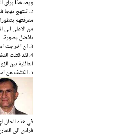
ويعد هذا برأي ال
2. تنتهج نهجا ف
معرفتهم بتطورات
من الاعلى الى ال
بافضل بصورة.
3. ان اخرجت امريكا المنظمة من القائمة فسيصغر شأنها اكثر بعيون الشعب الايراني.
4. لقد قتلت الم
العائلية بين الز
5. الكشف عن استلام عدد من الساسة الامريكيين لاموال مقابل دعمهم للمنظمة.
في هذه الحال اي
فرادى الى الخار