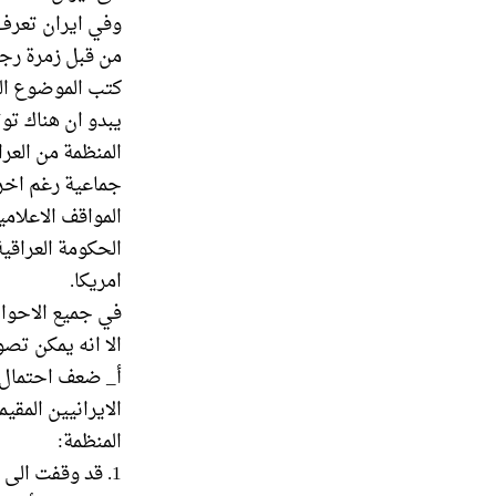
وفي ايران تعرف 
من قبل زمرة رجوي
كتب الموضوع الت
يبدو ان هناك ت
المنظمة من العرا
جماعية رغم اخراج
المواقف الاعلام
الحكومة العراقي
امريكا.
في جميع الاحوال
الا انه يمكن تص
أ_ ضعف احتمال اخ
الايرانيين المق
المنظمة:
1. قد وقفت الى