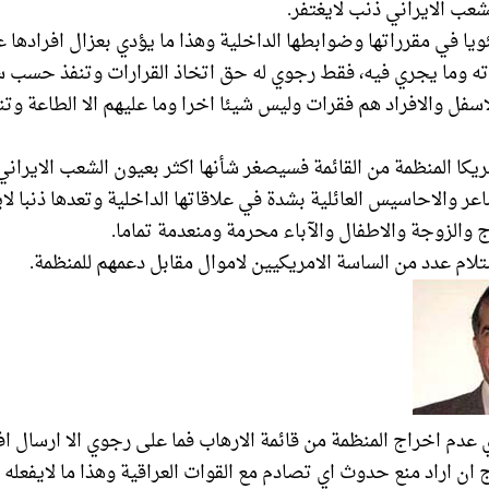
شعب الايراني ذنب لايغتفر.
ئويا في مقرراتها وضوابطها الداخلية وهذا ما يؤدي بعزال افرادها ع
ه وما يجري فيه، فقط رجوي له حق اتخاذ القرارات وتنفذ حسب س
اسفل والافراد هم فقرات وليس شيئا اخرا وما عليهم الا الطاعة وتنف
شاعر والاحاسيس العائلية بشدة في علاقاتها الداخلية وتعدها ذنبا لاي
وج والزوجة والاطفال والآباء محرمة ومنعدمة تماما.
 عدم اخراج المنظمة من قائمة الارهاب فما على رجوي الا ارسال ا
ج ان اراد منع حدوث اي تصادم مع القوات العراقية وهذا ما لايفعل