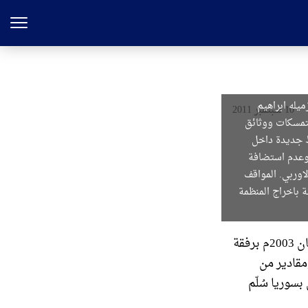
لقي القبض عليه في اوائل شهر نيسان 2003م برفقة زميله ابراهيم
10 سبتمبر 2011
تمسكات ووثائق
ط جديدة داخل
 وعدم استضافة
لاوربي. المواقف
 باخراج المنظمة
جميل بصام احد اعضاء منظمة خلق الايرانية القي القبض عليه في اوائل شهر نيسان 2003م برفقة
مقادير من
وريا سُلّم