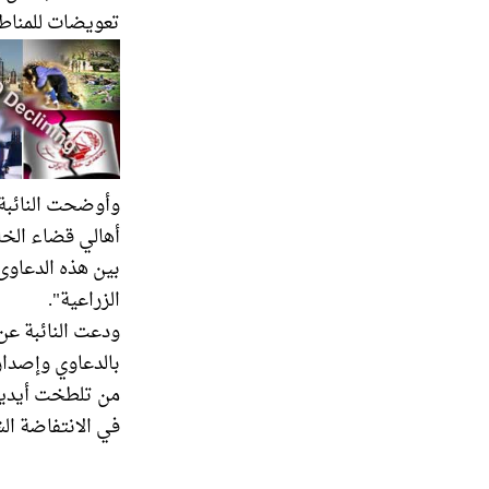
تعويضات للمناط
وأوضحت النائبة 
الزراعية".
ودعت النائبة عن 
بالدعاوي وإصدار 
من تلطخت أيديهم
في الانتفاضة الشعبان