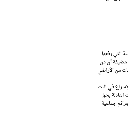
ة التي رفعها
الى ضد منظمة خلق بلغت أكثر من 380 دعوى"، مضيفة أن من
دونمات من الأراضي
لإسراع في البت
 العادلة بحق
جرائم جماعية