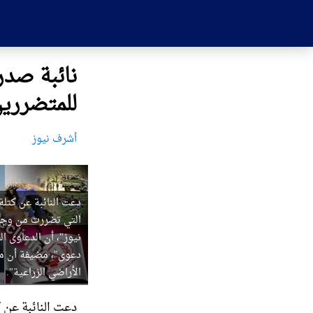
نائبة صد
للمتضرري
أشرف نيوز
دعت النائبة عن كتلة 
التي تضررت من وجود
الأراضي الزراعية".
دعت النائبة عن كت