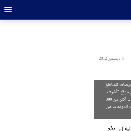
8 ديسمبر 2012
تعويضات للمناطق
ل موقع "أشرف
نيوز"، أن الدعاوى القضائية التي رفعها أهالي قضاء الخاص في محافظة ديالى ضد منظمة خلق بلغت أكثر من 380
على آلاف الدونمات من
نية إلى دفع