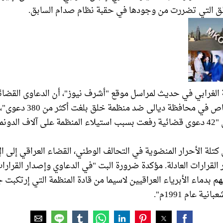
ق التي تضررت من وجودها في حقبة نظام صدام السابق.
الغرابي في حديث لمراسل موقع "أشرف نيوز"، أن الدعاوى القضائي
أهالي قضاء الخاص في محافظة دي
بين هذه الدعاوى "42 دعوى قضائية رفعت بسبب استيلاء المنظمة على آلاف ال
كتلة الأحرار المنضوية في التحالف الوطني، القضاء العراقي إلى ا
القرارات العادلة. مؤكدة ضرورة البت "في الدعاوي وإصدار القرارات
 بدماء الأبرياء العراقيين لاسيما من قادة المنظمة التي إرتكبت 
ية عام 1991م".