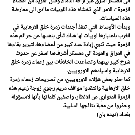
الى معسكر اشرق عبر اراقة الدماء وقتل المزيد من اعضاء‌
الزمرة"، الامر الذي تخشاه هذه اللوبيات ماادى الى معارضة
هذه السياسات.
وبدأت الأوساط التي تنفذ أجندات زمرة خلق الارهابية في
الغرب باعتبارها لوبيات لها هناك تنأى بنفسها عن جرائم هذه
الزمرة حيث تنوي إبادة عدد كبير من أعضاءها، لتبرير بقاءها
في العراق والعودة الى‌ معسكر أشرف؛‌ما اسفر عن حدوث
شرخ كبير بينهما وتصاعدت الخلافات بين زعماء زمرة خلق
الارهابية‌ واسيادهم الاوروبيين.
كما حذر بعض هؤلاء الاوروبيين، من تصريحات زعماء زمرة
خلق الارهابية وانتقدوا مواقف مريم رجوي زوجة زعيم هذه
الزمرة المتواري عن الانظار، واصفين كلماتها بأنها لامسؤولة
وحذروا من مغبة نتائجها السلبية.
بغداد (ديده بان)