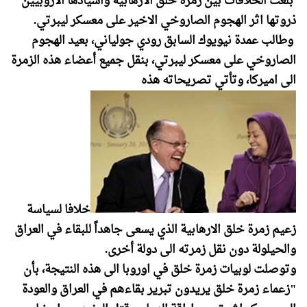
بلغت الخلافات بين زمرة خلق الارهابية واسيادها الاروبيين
ذروتها اثر الهجوم الصاروخي الاخير على معسكر ليبرتي.
وطالب عمدة نيويوك السابق رودي جولياني، بعيد الهجوم
الصاروخي على معسكر ليبرتي، بنقل جميع أعضاء هذه الزمرة
الى‌ اميركا، وتأتي تصريحاته هذه
خلافا لسياسة
زعيم زمرة خلق الارهابية الذي يسعى جاهداً للبقاء في العراق
والحيلولة دون نقل زمرته الى دولة أخرى.
وتوصلت لوبيات زمرة خلق في اوروبا الى هذه النتيجة، بأن
"زعماء زمرة خلق يريدون تبرير بقاءهم في العراق والعودة