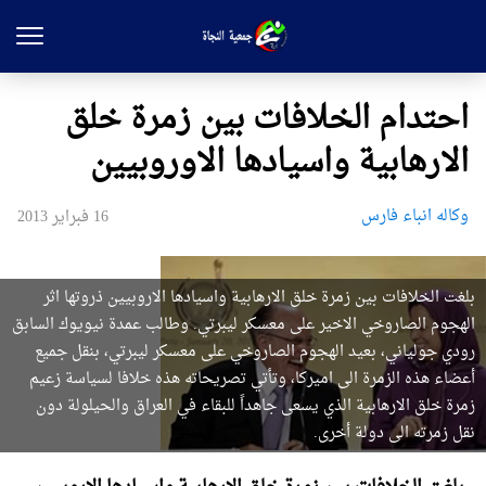
احتدام الخلافات بين زمرة خلق
الارهابية واسيادها الاوروبيين
وکاله انباء فارس
16 فبراير 2013
بلغت الخلافات بين زمرة خلق الارهابية واسيادها الاروبيين ذروتها اثر
الهجوم الصاروخي الاخير على معسكر ليبرتي. وطالب عمدة نيويوك السابق
رودي جولياني، بعيد الهجوم الصاروخي على معسكر ليبرتي، بنقل جميع
أعضاء هذه الزمرة الى‌ اميركا، وتأتي تصريحاته هذه خلافا لسياسة زعيم
زمرة خلق الارهابية الذي يسعى جاهداً للبقاء في العراق والحيلولة دون
نقل زمرته الى دولة أخرى.