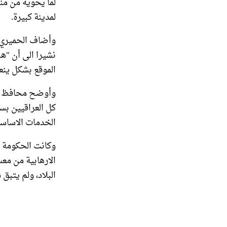
لما يحويه من من
لمدينة كبيرة.
وأضاف الحميري 
نشيرا الى أن "هن
الموقع بشكل ينع
وأوضح محافظ دي
كل العراقيين بس
الخدمات الاساسي
الارهابية من مع
البلاد، ولم يتبق