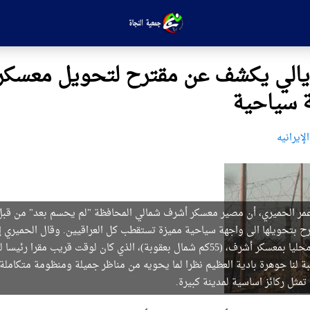
الي يكشف عن مقترح لتحويل معسكر
ة سياحية
لإيرانیه
مر الحميري، أن مصير معسكر أشرف شمالي المحافظة "لم يحسم بعد" من قبل 
ح بتحويلها الى واجهة سياحية مميزة تستقطب كل العراقيين. وقال الحميري إ
الجديد او ما يعرف محليا بمعسكر أشرف، (55كم شمال بعقوبة)، الذي كان لوقت قريب مقرا
سبة لنا جوهرة بادية العظيم نظرا لما يحويه من مناظر جميلة ومنظومة متكاملة
مثل ركائز اساسية لمدينة كبيرة.