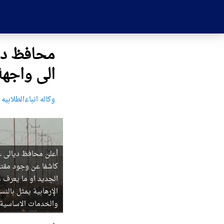
محافظ دي
الى واجه
وکاله انباءالطلابیه ا
أعلن محافظ ديالى ع
كاشفا عن وجود مقتر
الإرهابية يمثل بالن
والخدمات الاساسية ت