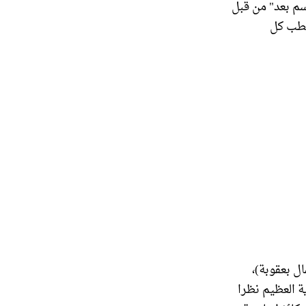
م بعد" من قبل
قطب كل
جديد او ما يعرف محليا بمعسكر أشرف، (55كم شمال بعقوبة)،
ة العظيم نظرا