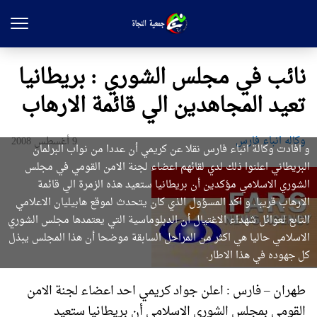
نائب في مجلس الشوري : بريطانيا
تعيد المجاهدين الي قائمة الارهاب
وکاله انباء فارس
9 أغسطس 2008
و افادت وكالة انباء فارس نقلا عن كريمي أن عددا من نواب البرلمان
البريطاني اعلنوا ذلك لدي لقائهم اعضاء لجنة الامن القومي في مجلس
الشوري الاسلامي مؤكدين أن بريطانيا ستعيد هذه الزمرة الي قائمة
الارهاب قريبا. و اكد المسؤول الذي كان يتحدث لموقع هابيليان الاعلامي
التابع لعوائل شهداء الاغتيال أن الدبلوماسية التي يعتمدها مجلس الشوري
الاسلامي حاليا هي اكثر من المراحل السابقة موضحا أن هذا المجلس يبذل
كل جهوده في هذا الاطار.
طهران – فارس : اعلن جواد كريمي احد اعضاء لجنة الامن
القومي بمجلس الشوري الاسلامي أن بريطانيا ستعيد