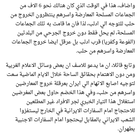
واضاف، هذا في الوقت الذي كان هنالك نحو 6 الاف من
الجماعات المسلحة المعارضة واسرهم ينتظرون الخروج من
حلب للتوجه الي ادلب، لذا فان ما قامت به تلك الجماعات
المسلحة، لم يحل فقط دون خروج الجرحي من البلدتين
(الفوعة وكفريا) قرب ادلب بل عرقل ايضا خروج الجماعات
المعارضة واسرهم من حلب.
وتابع قائلا، ان ما يدعو للاسف ان بعض وسائل الاعلام الغربية
ومن دون الاهتمام بحقائق الساحة خلال الايام الماضية سعت
لتوجيه اصابع الاتهام الي ايران بعرقلة خروج المعارضين
واسرهم من حلب، وفي هذا الخضم حاول بعض المغرضين
استغلال هذا التيار الخبري لجر الافراد غير المطلعين
للاحتجاج امام السفارات الايرانية في الخارج ليستفزوا
الشعب الايراني بالمقابل ليحتجوا امام السفارات الاجنبية
بطهران.