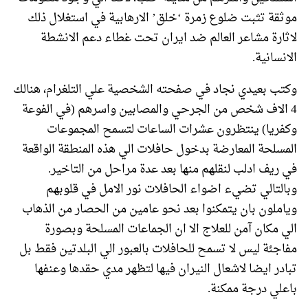
موثقة تثبت ضلوع زمرة ‘خلق’ الارهابية في استغلال ذلك
لاثارة مشاعر العالم ضد ايران تحت غطاء دعم الانشطة
الانسانية.
وكتب بعيدي نجاد في صفحته الشخصية علي التلغرام، هنالك
4 الاف شخص من الجرحي والمصابين واسرهم (في الفوعة
وكفريا) ينتظرون عشرات الساعات لتسمح المجموعات
المسلحة المعارضة بدخول حافلات الي هذه المنطقة الواقعة
في ريف ادلب لنقلهم منها بعد عدة مراحل من التاخير.
وبالتالي تضيء اضواء الحافلات نور الامل في قلوبهم
وياملون بان يتمكنوا بعد نحو عامين من الحصار من الذهاب
الي مكان آمن للعلاج الا ان الجماعات المسلحة وبصورة
مفاجئة ليس لا تسمح للحافلات بالعبور الي البلدتين فقط بل
تبادر ايضا لاشعال النيران فيها لتظهر مدي حقدها وعنفها
باعلي درجة ممكنة.