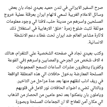
صرح السفير الايراني في لندن حميد بعيدي نجاد بان بعض
وسائل الاعلام الغربية تسعي لاتهام ايران بعرقلة عملية خروج
المسلحين واسرهم من مدينة حلب، لافتا الي وجود معلومات
موثقة تثبت ضلوع زمرة ‘خلق’ الارهابية في استغلال ذلك
لاثارة مشاعر العالم ضد ايران تحت غطاء دعم الانشطة
الانسانية.
وكتب بعيدي نجاد في صفحته الشخصية علي التلغرام، هنالك
4 الاف شخص من الجرحي والمصابين واسرهم (في الفوعة
وكفريا) ينتظرون عشرات الساعات لتسمح المجموعات
المسلحة المعارضة بدخول حافلات الي هذه المنطقة الواقعة
في ريف ادلب لنقلهم منها بعد عدة مراحل من التاخير.
وبالتالي تضيء اضواء الحافلات نور الامل في قلوبهم
وياملون بان يتمكنوا بعد نحو عامين من الحصار من الذهاب
الي مكان آمن للعلاج الا ان الجماعات المسلحة وبصورة