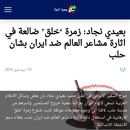
بعيدي نجاد: زمرة ‘خلق’ ضالعة في
اثارة مشاعر العالم ضد ايران بشان
حلب
ارنا
19 ديسمبر 2016
صرح السفير الايراني في لندن حميد بعيدي نجاد بان بعض وسائل الاعلام
الغربية تسعي لاتهام ايران بعرقلة عملية خروج المسلحين واسرهم من
مدينة حلب، لافتا الي وجود معلومات موثقة تثبت ضلوع زمرة 'خلق'
الارهابية في استغلال ذلك لاثارة مشاعر العالم ضد ايران تحت غطاء دعم
الانشطة الانسانية....