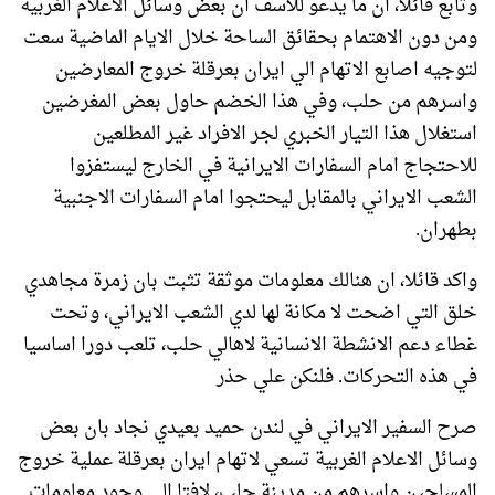
وتابع قائلا، ان ما يدعو للاسف ان بعض وسائل الاعلام الغربية
ومن دون الاهتمام بحقائق الساحة خلال الايام الماضية سعت
لتوجيه اصابع الاتهام الي ايران بعرقلة خروج المعارضين
واسرهم من حلب، وفي هذا الخضم حاول بعض المغرضين
استغلال هذا التيار الخبري لجر الافراد غير المطلعين
للاحتجاج امام السفارات الايرانية في الخارج ليستفزوا
الشعب الايراني بالمقابل ليحتجوا امام السفارات الاجنبية
بطهران.
واكد قائلا، ان هنالك معلومات موثقة تثبت بان زمرة مجاهدي
خلق التي اضحت لا مكانة لها لدي الشعب الايراني، وتحت
غطاء دعم الانشطة الانسانية لاهالي حلب، تلعب دورا اساسيا
في هذه التحركات. فلنكن علي حذر
صرح السفير الايراني في لندن حميد بعيدي نجاد بان بعض
وسائل الاعلام الغربية تسعي لاتهام ايران بعرقلة عملية خروج
المسلحين واسرهم من مدينة حلب، لافتا الي وجود معلومات