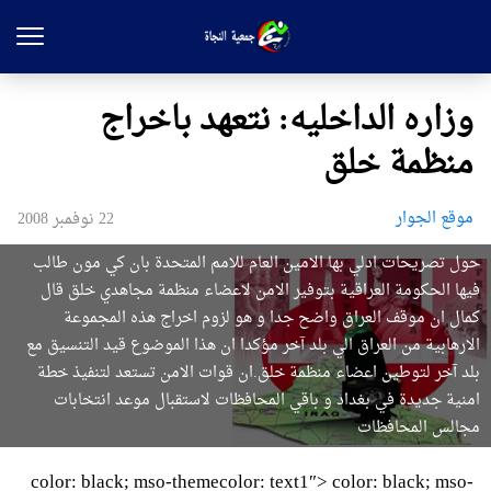
وزاره الداخليه: نتعهد باخراج
منظمة خلق
موقع الجوار
22 نوفمبر 2008
حول تصريحات ادلي بها الامين العام للامم المتحدة بان كي مون طالب
فيها الحكومة العراقية بتوفير الامن لاعضاء منظمة مجاهدي خلق قال
كمال ان موقف العراق واضح جدا و هو لزوم اخراج هذه المجموعة
الارهابية من العراق الي بلد آخر مؤكدا ان هذا الموضوع قيد التنسيق مع
بلد آخر لتوطين اعضاء منظمة خلق.ان قوات الامن تستعد لتنفيذ خطة
امنية جديدة في بغداد و باقي المحافظات لاستقبال موعد انتخابات
مجالس المحافظات
color: black; mso-themecolor: text1″> color: black; mso-