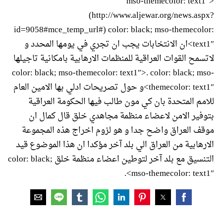
mso-themecolor: text1″>
(http://www.aljewar.org/news.aspx?
id=9058#mce_temp_url#) color: black; mso-themecolor:
text1″>ان الانتخابات يجب ان تجري في يومها المحدد و
لاتسمح القوات العراقية للمنظمات الارهابية بامكانية تاجيلها
color: black; mso-themecolor: text1″>. color: black; mso-
themecolor: text1″>و حول تصريحات ادلي بها الامين العام
للامم المتحدة بان كي مون طالب فيها الحكومة العراقية
بتوفير الامن لاعضاء منظمة مجاهدي خلق قال كمال ان
موقف العراق واضح جدا و هو لزوم اخراج هذه المجموعة
الارهابية من العراق الي بلد آخر مؤكدا ان هذا الموضوع قيد
التنسيق مع بلد آخر لتوطين اعضاء منظمة خلق color: black;
mso-themecolor: text1″>.