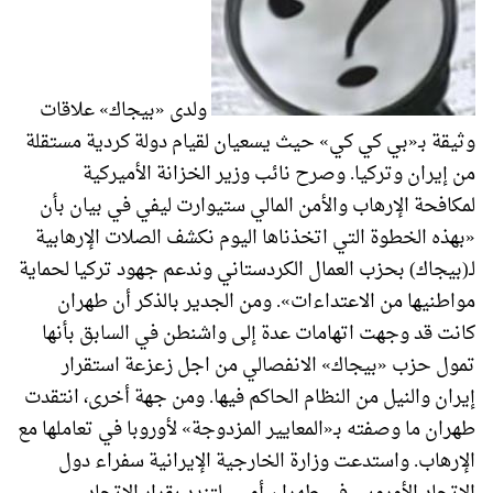
ولدى «بيجاك» علاقات
وثيقة بـ«بي كي كي» حيث يسعيان لقيام دولة كردية مستقلة
من إيران وتركيا. وصرح نائب وزير الخزانة الأميركية
لمكافحة الإرهاب والأمن المالي ستيوارت ليفي في بيان بأن
«بهذه الخطوة التي اتخذناها اليوم نكشف الصلات الإرهابية
لـ(بيجاك) بحزب العمال الكردستاني وندعم جهود تركيا لحماية
مواطنيها من الاعتداءات». ومن الجدير بالذكر أن طهران
كانت قد وجهت اتهامات عدة إلى واشنطن في السابق بأنها
تمول حزب «بيجاك» الانفصالي من اجل زعزعة استقرار
إيران والنيل من النظام الحاكم فيها. ومن جهة أخرى، انتقدت
طهران ما وصفته بـ«المعايير المزدوجة» لأوروبا في تعاملها مع
الإرهاب. واستدعت وزارة الخارجية الإيرانية سفراء دول