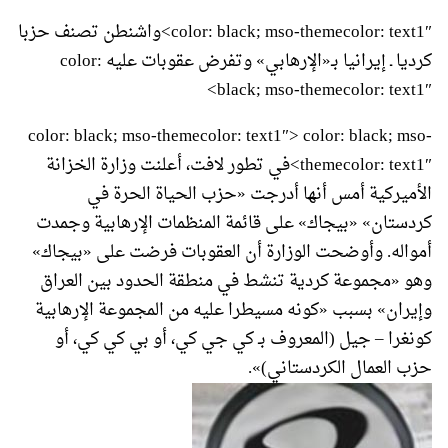
color: black; mso-themecolor: text1″>واشنطن تصنف حزبا
كرديا ـ إيرانيا بـ«الإرهابي» وتفرض عقوبات عليه
color:
black; mso-themecolor: text1″>
color: black; mso-themecolor: text1″> color: black; mso-
themecolor: text1″>في تطور لافت، أعلنت وزارة الخزانة
الأميركية أمس أنها أدرجت «حزب الحياة الحرة في
كردستان» «بيجاك» على قائمة المنظمات الإرهابية وجمدت
أمواله. وأوضحت الوزارة أن العقوبات فرضت على «بيجاك»
وهو «مجموعة كردية تنشط في منطقة الحدود بين العراق
وإيران» بسبب «كونه مسيطرا عليه من المجموعة الإرهابية
كونغرا – جيل (المعروف بـ كي جي كي، أو بي كي كي، أو
حزب العمال الكردستاني)».