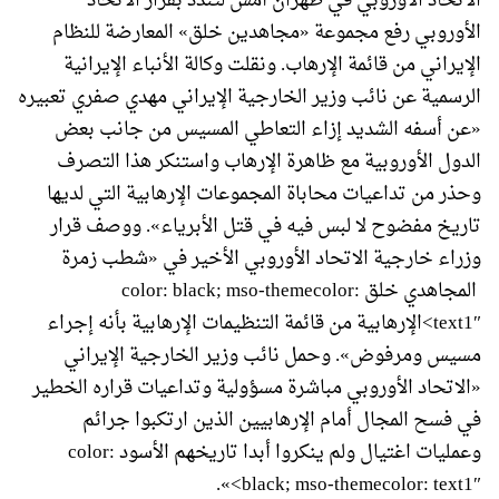
الاتحاد الأوروبي في طهران أمس لتندد بقرار الاتحاد
الأوروبي رفع مجموعة «مجاهدين خلق» المعارضة للنظام
الإيراني من قائمة الإرهاب. ونقلت وكالة الأنباء الإيرانية
الرسمية عن نائب وزير الخارجية الإيراني مهدي صفري تعبيره
«عن أسفه الشديد إزاء التعاطي المسيس من جانب بعض
الدول الأوروبية مع ظاهرة الإرهاب واستنكر هذا التصرف
وحذر من تداعيات محاباة المجموعات الإرهابية التي لديها
تاريخ مفضوح لا لبس فيه في قتل الأبرياء». ووصف قرار
وزراء خارجية الاتحاد الأوروبي الأخير في «شطب زمرة
المجاهدي خلق
color: black; mso-themecolor:
text1″>الإرهابية من قائمة التنظيمات الإرهابية بأنه إجراء
مسيس ومرفوض». وحمل نائب وزير الخارجية الإيراني
«الاتحاد الأوروبي مباشرة مسؤولية وتداعيات قراره الخطير
في فسح المجال أمام الإرهابيين الذين ارتكبوا جرائم
وعمليات اغتيال ولم ينكروا أبدا تاريخهم الأسود color:
black; mso-themecolor: text1″>».