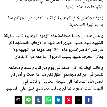
والصحافيين، قدمت مجموعة من أهالي ضحايا الإرهاب
شكواها ضد هذه الزمرة.
زمرة مجاهدي خلق الارهابية ارتكبت العديد من الجرائم منذ
بدایة ثورة الاسلامية .
و على هامش جلسة محاكمة هذه الزمرة الارهابيه قالت شقيقة
الشهيد سيد حسين ميري احد شهداء الارهاب :استشهد اخي
في شارع ناصرخسرو عام 1364 بعد عودة من الجبهه ولا
يمكن التعرف عليها بسبب الحروق الناجمة عن الانفجار .
و قالت ايضا:لم اكن اعتقد في يوم من الايام ستقام محكمة
للنظر في جرائم مجاهدي خلق لكن هذا ما حدث و آمل ان
تصل هذه المحكمة الى نتيجة ايجابية. و قالت في
النهايه:كنت ادعو دائما ان يعاقب مجاهدي خلق علي افعالهم.