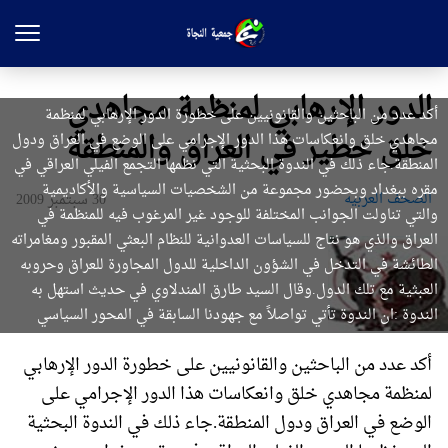
الدور الإرهابي لمنظمة مجاهدي
أكد عدد من الباحثين والقانونيين على خطورة الدور الإرهابي لمنظمة
خلق خطير في العراق والمنطقة
مجاهدي خلق وانعكاسات هذا الدور الإجرامي على الوضع في العراق ودول
المنطقة.جاء ذلك في الندوة البحثية التي نظمها التجمع الفيلي العراقي في
مقره ببغداد وبحضور مجموعة من الشخصيات السياسية والأكاديمية
الصحف العربیه
30 سبتمبر 2009
والتي تناولت الجوانب المختلفة للوجود غير المرغوب فيه للمنظمة في
العراق والذي هو نتاج للسياسات العدوانية للنظام البعثي المقبور ومغامراته
الطائشة في التدخل في الشؤون الداخلية للدول المجاورة للعراق وحروبه
العبثية مع تلك الدول.وقال السيد طارق المندلاوي في حديث استهل به
الندوة :ان الندوة تأتي تواصلاً مع جهودنا السابقة في المحور السياسي
أكد عدد من الباحثين والقانونيين على خطورة الدور الإرهابي
لمنظمة مجاهدي خلق وانعكاسات هذا الدور الإجرامي على
الوضع في العراق ودول المنطقة.جاء ذلك في الندوة البحثية