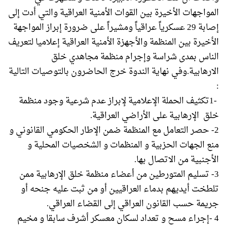
المواجهات الأخيرة بين القوات الأمنية العراقية والتي أدت إلى
إصابة 29 عسكرياً عراقياً ومشيراً على ضرورة إبراز المواجهة
الأخيرة بين المنظمة والأجهزة الأمنية العراقية إعلاميا لتعريف
الناس بمدى شراسة وإجرام منظمة مجاهدي خلق
الارهابية.وفي نهاية الندوة خرج الحاضرون بالتوصيات التالية
:
-1تكثيف الحملة الإعلامية لإبراز عدم شرعية وجود منظمة
خلق الإرهابية على الأراضي العراقية.
2- حصر التعامل مع المنظمة ضمن الإطار الحكومي القانوني و
منع الجهات الحزبية و المنظمات و الشخصيات المحلية و
الأجنبية من الاتصال بها.
3- تسليم المتورطين من أعضاء منظمة خلق الإرهابية ممن
تلطخت أيديهم بدماء العراقيين أو من ثبت عليه جنحه أو
جريمة حسب القانون العراقي إلى القضاء العراقي.
4 -إجراء مسح و تعداد لسكان معسكر أشرف سابقا و مخيم