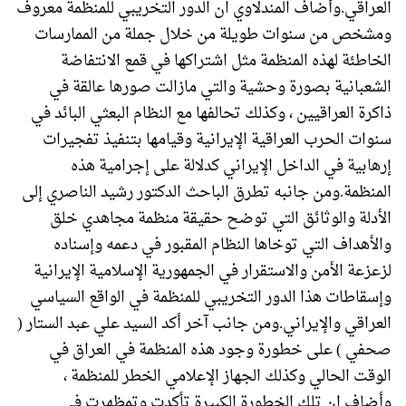
العراقي.وأضاف المندلاوي ان الدور التخريبي للمنظمة معروف
ومشخص من سنوات طويلة من خلال جملة من الممارسات
الخاطئة لهذه المنظمة مثل اشتراكها في قمع الانتفاضة
الشعبانية بصورة وحشية والتي مازالت صورها عالقة في
ذاكرة العراقيين ، وكذلك تحالفها مع النظام البعثي البائد في
سنوات الحرب العراقية الإيرانية وقيامها بتنفيذ تفجيرات
إرهابية في الداخل الإيراني كدلالة على إجرامية هذه
المنظمة.ومن جانبه تطرق الباحث الدكتور رشيد الناصري إلى
الأدلة والوثائق التي توضح حقيقة منظمة مجاهدي خلق
والأهداف التي توخاها النظام المقبور في دعمه وإسناده
لزعزعة الأمن والاستقرار في الجمهورية الإسلامية الإيرانية
وإسقاطات هذا الدور التخريبي للمنظمة في الواقع السياسي
العراقي والإيراني.ومن جانب آخر أكد السيد علي عبد الستار (
صحفي ) على خطورة وجود هذه المنظمة في العراق في
الوقت الحالي وكذلك الجهاز الإعلامي الخطر للمنظمة ،
وأضاف ان تلك الخطورة الكبيرة تأكدت وتمظهرت في