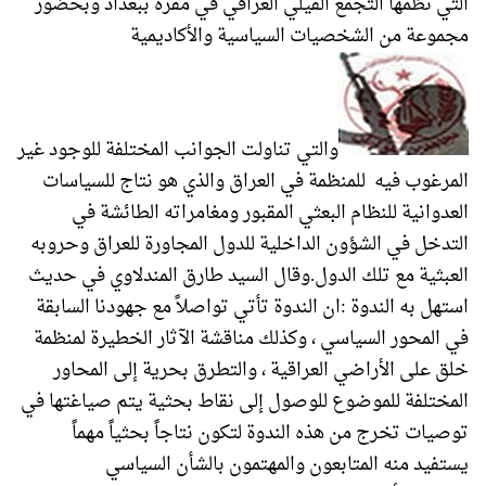
التي نظمها التجمع الفيلي العراقي في مقره ببغداد وبحضور
مجموعة من الشخصيات السياسية والأكاديمية
والتي تناولت الجوانب المختلفة للوجود غير
المرغوب فيه للمنظمة في العراق والذي هو نتاج للسياسات
العدوانية للنظام البعثي المقبور ومغامراته الطائشة في
التدخل في الشؤون الداخلية للدول المجاورة للعراق وحروبه
العبثية مع تلك الدول.وقال السيد طارق المندلاوي في حديث
استهل به الندوة :ان الندوة تأتي تواصلاً مع جهودنا السابقة
في المحور السياسي ، وكذلك مناقشة الآثار الخطيرة لمنظمة
خلق على الأراضي العراقية ، والتطرق بحرية إلى المحاور
المختلفة للموضوع للوصول إلى نقاط بحثية يتم صياغتها في
توصيات تخرج من هذه الندوة لتكون نتاجاً بحثياً مهماً
يستفيد منه المتابعون والمهتمون بالشأن السياسي