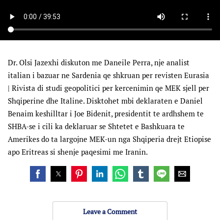
Dr. Olsi Jazexhi diskuton me Daneile Perra, nje analist
italian i bazuar ne Sardenia qe shkruan per revisten Eurasia
| Rivista di studi geopolitici per kercenimin qe MEK sjell per
Shqiperine dhe Italine. Disktohet mbi deklaraten e Daniel
Benaim keshilltar i Joe Bidenit, presidentit te ardhshem te
SHBA-se i cili ka deklaruar se Shtetet e Bashkuara te
Amerikes do ta largojne MEK-un nga Shqiperia drejt Etiopise
apo Eritreas si shenje paqesimi me Iranin.
Leave a Comment