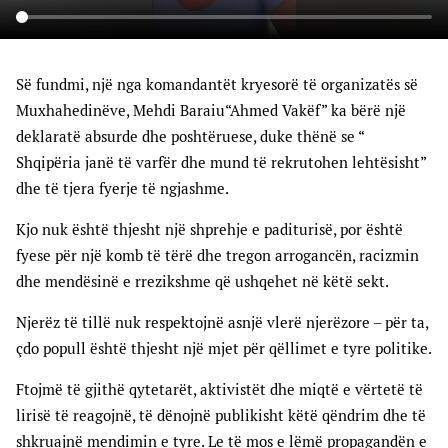
Së fundmi, një nga komandantët kryesorë të organizatës së
Muxhahedinëve, Mehdi Baraiu“Ahmed Vakëf” ka bërë një
deklaratë absurde dhe poshtëruese, duke thënë se “
Shqipëria janë të varfër dhe mund të rekrutohen lehtësisht”
dhe të tjera fyerje të ngjashme.
Kjo nuk është thjesht një shprehje e paditurisë, por është
fyese për një komb të tërë dhe tregon arrogancën, racizmin
dhe mendësinë e rrezikshme që ushqehet në këtë sekt.
Njerëz të tillë nuk respektojnë asnjë vlerë njerëzore – për ta,
çdo popull është thjesht një mjet për qëllimet e tyre politike.
Ftojmë të gjithë qytetarët, aktivistët dhe miqtë e vërtetë të
lirisë të reagojnë, të dënojnë publikisht këtë qëndrim dhe të
shkruajnë mendimin e tyre. Le të mos e lëmë propagandën e