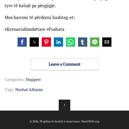
tyre të kalojë pa përgjigje.
Mos harroni të përdorni hashtag-et:
#KrenariaKombëtare #Fushata
Leave a Comment
Categories:
Shqiperi
Tags:
Nexhat Albania
↑
© 2026, Të gjitha të drejtat e rezervuara. NejatNGO.org