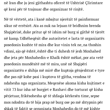
në Iran dhe ju jeni gjithashtu oficerë të Ushtrisë Çlirimtare
që keni për të trajnuar dhe organizuar të rinjtë.
Në të vërtetë, ata i kanë mbajtur njerëzit të painformuar
sikur në errësirë. Ata as nuk na lejuan të bridhnim brenda
Shqipërisë, duke pritur që të ishim në burg si gjithë të tjerët
në kamp. Udhëheqësit dhe autoritetet e larta të organizatës
posedonin kushte të mira dhe kur vinin tek ne, na thoshin
vdisni, ajo që është, është dhe ti duhesh të jesh Moxhahed
dhe jeta për Moxhahedin-e Khalk është mëkat, por ata vetë
posedonin mundësitë më të mira, unë në Shqipëri
organizatën e shihja më mirë dhe kuptoja gënjeshtrat e tyre
dhe pas një kohe pasi i kuptova të gjitha, vendosa të
ndahesha nga organizata. Meqenëse akoma kisha kujtimet e
vitit 73 kur isha në burgjet e Raxhavi dhe torturat që kisha
përjetuar, frikësohesha që të shfaqja kërkesën time, sepse
mos ndoshta do të bija prap në burg ose po më shtypnin për
shkak të faktit se organizata Moxhahedin do të më kishte