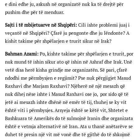
e dini edhe ju, askush në organizatë nuk ka të drejtë për
pushim dhe për të menduar.
Sajti i të mbijetuarve në Shqipëri:
Cili ishte problemi juaj i
veçantë në Shqipëri? Çfarë ju pengonte dhe ju lëndonte? A
kishit takime për shpëlarjen e trurit sikur në Irak?
Bahman Azami:
Po, kishte takime për shpëlarjen e trurit, por
nuk mund të ishin sikur ato që ishin në Ashraf dhe Irak. Unë
vetë disa herë kisha grindje me organizatën. Së pari, çfarë
ndodhi me përmbysjen e regjimit? Pse nuk përgjigjet Masud
Raxhavi dhe Marjam Raxhavi? Njëherë në një mesazh që
nuk dihej nëse ishte i Masud Raxhavi ose jo, por sido që të
jetë ai mesazh ishte dhënë në emër të tij, thuhej se ky vit
është viti i përmbysjes. Arsyeja është se këtë vit, Shtetet e
Bashkuara të Amerikës do të sulmojnë Iranin dhe organizata
është e vetmja alternativë në Iran. Ata u thanë anëtarëve se
duhet të presin një vit më vonë dhe të gjithë do të shkojmë