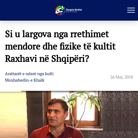
Si u largova nga rrethimet
mendore dhe fizike të kultit
Raxhavi në Shqipëri?
Anëtarët e ndarë nga kulti
26 Maj, 2018
Moxhahedin-e Khalk