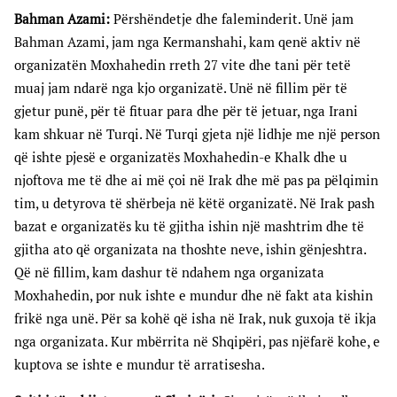
Bahman Azami:
Përshëndetje dhe faleminderit. Unë jam
Bahman Azami, jam nga Kermanshahi, kam qenë aktiv në
organizatën Moxhahedin rreth 27 vite dhe tani për tetë
muaj jam ndarë nga kjo organizatë. Unë në fillim për të
gjetur punë, për të fituar para dhe për të jetuar, nga Irani
kam shkuar në Turqi. Në Turqi gjeta një lidhje me një person
që ishte pjesë e organizatës Moxhahedin-e Khalk dhe u
njoftova me të dhe ai më çoi në Irak dhe më pas pa pëlqimin
tim, u detyrova të shërbeja në këtë organizatë. Në Irak pash
bazat e organizatës ku të gjitha ishin një mashtrim dhe të
gjitha ato që organizata na thoshte neve, ishin gënjeshtra.
Që në fillim, kam dashur të ndahem nga organizata
Moxhahedin, por nuk ishte e mundur dhe në fakt ata kishin
frikë nga unë. Për sa kohë që isha në Irak, nuk guxoja të ikja
nga organizata. Kur mbërrita në Shqipëri, pas njëfarë kohe, e
kuptova se ishte e mundur të arratisesha.