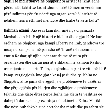
Sajti i të mbijetuarve në Shqipëri:
Si arritët të iknit edhe
përkundër faktit se kishit shumë frikë të merrni vendimin
përfundimtar për t’u ndarë nga organizata? Si arritët të
ndaheni nga rrethimet mendore dhe fizike të këtij kulti?
Bahman Azami:
Ajo se si kam ikur unë nga organizata
Moxhahedin është një histori e hidhur dhe e gjatë? Ne kur
erdhëm në Shqipëri nga kampi Liberty në Irak, qëndrova tre
muaj në kamp dhe më pas isha në Tiranë në rajonin me
emrin Kashar, që njihej për aranzhime të mira për
organizatën dhe pastaj nga atje shkuam në kampin Rashid
ose rajonin me emrin Tofin, ku qëndruam për tre vite në këtë
kamp. Përgjegjësia ime gjatë kësaj periudhe që ishim në
Shqipëri, ishte puna dhe zgjidhja e problemeve të bazës, si
dhe përgjegjësia për blerjen dhe zgjidhjen e problemeve
teknike dhe gjatë ditës përballesha me gjëra të vështira që
duhej t’i duroja dhe prezantoja në takimet e Zahra Merikhi
dhe nëse nuk shkoja, unë qortohesha rëndë dhe po ashtu siç