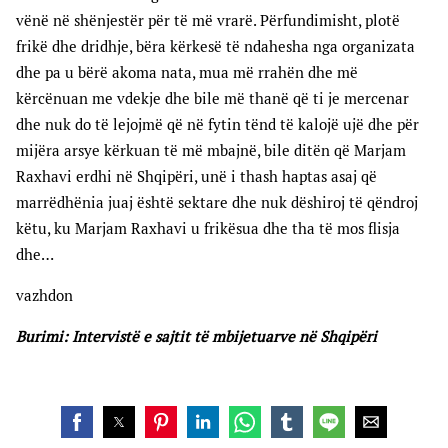
vënë në shënjestër për të më vrarë. Përfundimisht, plotë
frikë dhe dridhje, bëra kërkesë të ndahesha nga organizata
dhe pa u bërë akoma nata, mua më rrahën dhe më
kërcënuan me vdekje dhe bile më thanë që ti je mercenar
dhe nuk do të lejojmë që në fytin tënd të kalojë ujë dhe për
mijëra arsye kërkuan të më mbajnë, bile ditën që Marjam
Raxhavi erdhi në Shqipëri, unë i thash haptas asaj që
marrëdhënia juaj është sektare dhe nuk dëshiroj të qëndroj
këtu, ku Marjam Raxhavi u frikësua dhe tha të mos flisja
dhe…
vazhdon
Burimi: Intervistë e sajtit të mbijetuarve në Shqipëri