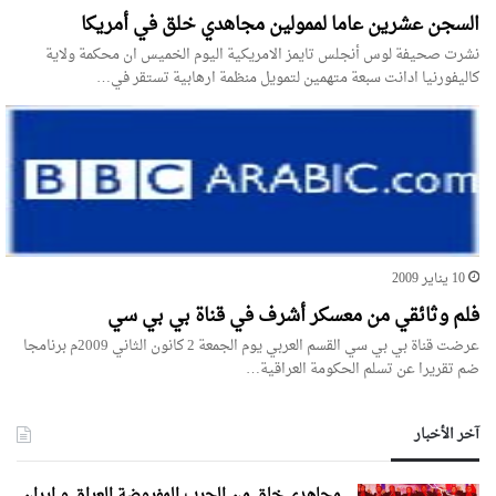
السجن عشرين عاما لممولين مجاهدي خلق في أمريكا
نشرت صحيفة لوس أنجلس تايمز الامريكية اليوم الخميس ان محكمة ولاية
كاليفورنيا ادانت سبعة متهمين لتمويل منظمة ارهابية تستقر في…
10 يناير 2009
فلم وثائقي من معسكر أشرف في قناة بي بي سي
عرضت قناة بي بي سي القسم العربي يوم الجمعة 2 كانون الثاني 2009م برنامجا
ضم تقريرا عن تسلم الحكومة العراقية…
آخر الأخبار
مجاهدی خلق من الحرب المفروضة العراق و ایران