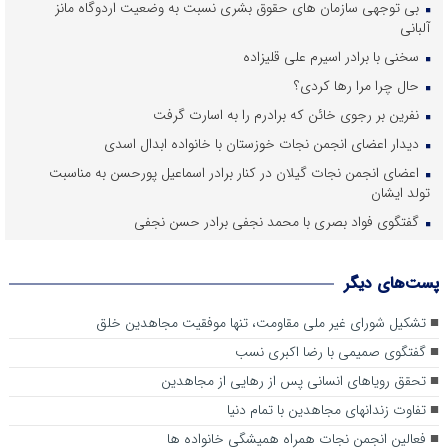
بی توجهی سازمان های حقوق بشری نسبت به وضعیت اردوگاه مانز
آلبانی
سخنی با برادر اسیرم علی قلیزاده
حال چرا مرا رها کردی؟
نفرین بر رجوی خائن که برادرم را به اسارت گرفت
دیدار اعضای انجمن نجات خوزستان با خانواده ابدال اسدی
اعضای انجمن نجات گیلان در کنار برادر اسماعیل پورحسن به مناسبت
تولد ایشان
گفتگوی فواد بصری با محمد نجفی برادر حسن نجفی
تسلیت به مناسبت درگذشت مادر رامین عبدالهی
زهرا قلیزاده از حال این روزهایش می گوید
پست‌های دیگر
دلتنگی های ناهید مرادپور برای برادرش یحیی اسیر در چنگال رجوی
تشکیل شورای غیر ملی مقاومت، تنها موفقیت مجاهدین خلق
نامه رضا محمدی پناه به عباس گل ریزان در کمپ آلبانی
گفتگوی صمیمی با رضا اکبری نسب
ملاقات با میلاد طوسی بخش فرزند مسعود طوسی بخش از اسیران
تحقق رویاهای انسانی پس از رهایی از مجاهدین
رجوی
تفاوت زندانهای مجاهدین با تمام دنیا
ملاقات با برادر احمد اسماعیل پور از افراد گرفتار مجاهدین
فعالین انجمن نجات همراه همیشگی خانواده ها
ملاقات با صبورا شعبانی خواهر محسن شعبانی در آمل