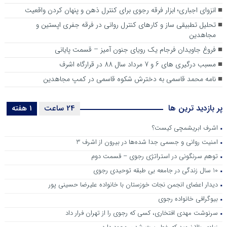
انزوای اجباری؛ ابزار فرقه رجوی برای کنترل ذهن و پنهان کردن واقعیت
پیام مشترک کفایت و زهرا قلیزاده از خواهران چشم انتظار علی قلیزاده
تحلیل تطبیقی ساز و کارهای کنترل روانی در فرقه جفری اپستین و
یادداشت معصومه فرحناک از خانواده‌های چشم براه گیلک
مجاهدین
فروغ جاویدان فرجام یک رویای جنون آمیز – قسمت پایانی
مسبب درگیری های 6 و 7 مرداد سال 88 در قرارگاه اشرف
نامه محمد قاسمی به دخترش شکوه قاسمی در کمپ مجاهدین
پر بازدید ترین ها
24 ساعت
1 هفته
اشرف ابریشمچی کیست؟
امنیت روانی و جسمی جدا شده‌ها در بیرون از اشرف 3
توهم سرنگونی در استراتژی رجوی – قسمت دوم
10 سال زندگی در جامعه بی طبقه توحیدی رجوی
دیدار اعضای انجمن نجات خوزستان با خانواده علیرضا حسینی پور
بیوگرافی خانواده رجوی
سرنوشت مهدی افتخاری، کسی که رجوی را از تهران فرار داد