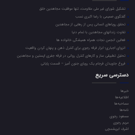
شکست خورده می گوید
تشکیل شورای غیر ملی مقاومت، تنها موفقیت مجاهدین خلق
گفتگوی صمیمی با رضا اکبری نسب
تحقق رویاهای انسانی پس از رهایی از مجاهدین
تفاوت زندانهای مجاهدین با تمام دنیا
حضور اعضای انجمن نجات زنجان
فعالین انجمن نجات همراه همیشگی خانواده ها
در کربلا
انزوای اجباری؛ ابزار فرقه رجوی برای کنترل ذهن و پنهان کردن واقعیت
تحلیل تطبیقی ساز و کارهای کنترل روانی در فرقه جفری اپستین و مجاهدین
فروغ جاویدان فرجام یک رویای جنون آمیز – قسمت پایانی
دسترسی سریع
پس افشاگری مجاهدین چه شد؟
خبرها
اطلاعیه‌ها
مصاحبه‌ها
نامه‌ها
مسعود رجوی
من هم آسیب دیده از سازمان
مریم رجوی
مجاهدین هستم
اشرف ابریشمچی