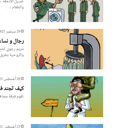
غسيل ألادمغة ه
والطعام ،…
29 سبتمبر 2021
رجال و نسا
مريم رجوي تضع ا
والروحية بطرق 
28 أغسطس 2021
كيف تجند فر
تقوم فرقة مجاهد
23 أغسطس 2021