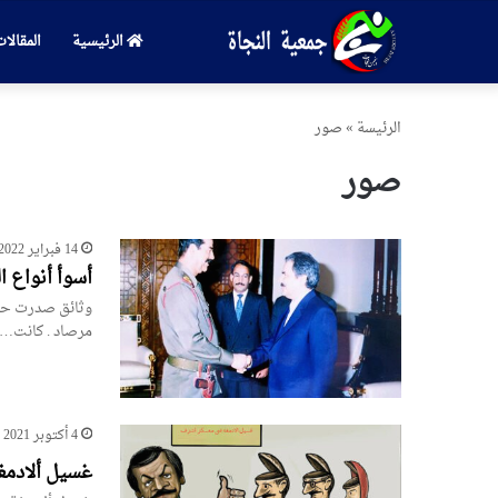
الرئيسية
المقالا
الرئیسة
»
صور
صور
14 فبراير 2022
أسوأ أنواع ا
وثائق صدرت حد
مرصاد . كانت…
4 أكتوبر 2021
غسيل ألادم