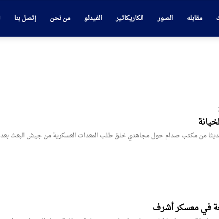
ت
مقابله
الصور
الكاريكاتير
الفيدئو
من نحن
إتصل بنا
لخيانة
يثا من مكتب صدام حول مجاهدي خلق طلب المعدات العسكرية من جيش البعث بعد 
غة في معسكر أشرف