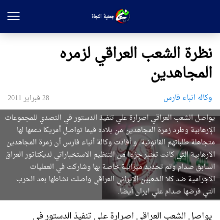
نظرة الشعب العراقي لزمره
المجاهدين
وکاله انباء فارس
28 فبراير 2011
يواصل الشعب العراقي اصرارة علي تنفيذ الدستور في التصدي للمجموعات
الإرهابية وطرد زمرة المجاهدين من بلاده فيما تواصل أمريكا دعمها لها
متجاهلة طلباتهم القانونية. و أفادت وكالة أنباء فارس أن زمرة المجاهدين
الارهابية التي كانت تعتبر جزءا من التنظيم الاستخباراتي لديكتاتور العراق
السابق صدام وتم تحديد ميزانية خاصة بها وشاركت في العمليات
الاجرامية ضد كلا الشعبين الايراني العراقي واصلت نشاطها بعد الحرب
التي فرضها صدام علي ايران أيضا.
يواصل الشعب العراقي اصرارة علي تنفيذ الدستور في