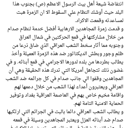
انتفاضة شيعة أهل بيت الرسول الاعظم (ص) بجنوب هذا
البلد حيث أوشك النظام علي السقوط الا ان الزمرة هبت
لمساعدته وقمعت الاكراد.
و قدمت زمرة المجاهدين الارهابية أفضل خدمة لنظام صدام
من خلال مشاركتها في قمع الحركتين في شمال العراق
وجنوبه مما أثار سخط الشعب العراقي الذي ضاق ذرعا من
ظلم وجور وبطش الديكتاتور ضد هذه الزمرة العميلة وأخذ
يطالب بطردها من بلده لدورها الاجرامي في قمع أبنائه. و في
غضون ذلك تتجاهل أمريكا التي تدرك هذه الحقيقة وهي أن
المجاهدين وقفوا الي جانب صدام في كل جرائمه ضد الشعب
العراقي ويعتبرون أعداء لهذا الشعب من خلال دعمها لهم
واقامة مخيم خاص بهم في العاصمة العراقية بغداد وتوفير
الحماية الامنية التامة لهم.
و يطالب الشعب العراقي دائما بالبت في الجرائم التي ارتكبها
صدام ضد أبنائه العزل ويعتبر المجاهدين وسيلة في قمعه