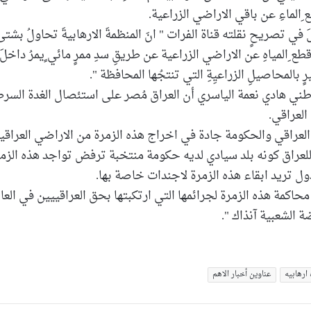
ِالماءِ عن باقي الاراضي الزراعية.
في تصريحٍ نقلته قناة الفرات " انَ المنظمةَ الارهابيةَ تحاولُ بشتى
ع ِالمياهِ عن الاراضي الزراعية عن طريقِ سدِ ممرٍ مائي ٍيمرُ داخلَ
 بالمحاصيلِ الزراعيِةِ التي تنتجُها المحافظة ".
 هادي نعمة الياسري أن العراق مُصر على استئصال الغدة السرط
العراقي.
العراقي والحكومة جادة في اخراج هذه الزمرة من الاراضي العراقي
للعراق كونه بلد سيادي لديه حكومة منتخبة ترفض تواجد هذه الزم
ول تريد ابقاء هذه الزمرة لاجندات خاصة بها.
حاكمة هذه الزمرة لجرائمها التي ارتكبتها بحق العراقييين في العا
ارهابیه
عناوین أخبار الاهم