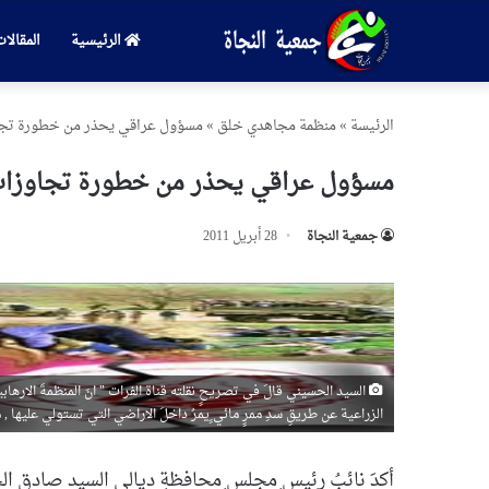
الرئيسية
المقالا
الرئیسة
»
منظمة مجاهدي خلق
»
مسؤول عراقي يحذر من خطورة تجاوز
مسؤول عراقي يحذر من خطورة تجاوزات ز
جمعیة النجاة
28 أبريل 2011
السيد الحسيني قالَ في تصريحٍ نقلته قناة الفرات " انَ المنظمةَ الارهاب
الزراعية عن طريقِ سدِ ممرٍ مائي ٍيمرُ داخلَ الاراضي التي تستولي عليها , مم
أكدَ نائبُ رئيس ِمجلس ِمحافظةِ ديالى السيد صادق الح