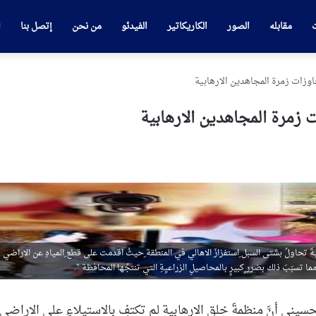
ت
مقابله
الصور
الكاريكاتير
الفيدئو
من نحن
إتصل بنا
ات زمرة المجاهدين الارهابية
مرة المجاهدين الارهابية
يةَ تحاولُ بشتى السبل ِاستفزازَ الاهالي في المنطقة ِحيثُ اقدمت على قطع ِالمياهِ عن الاراضي
ا تسبَبَ ذلك بضرر ٍكبيرٍ بالمحاصيلِ الزراعيِةِ التي تنتجُها المحافظة ".
سيني أنَّ منظمةَ خلق الارهابية لم تكتفِ بالاستيلاءِ على الاراضي