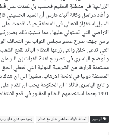
الزراعيِةِ في منطقةِ العظيم فحسب بل عَمدت على قَطع 
و أفاد مراسل وكالة أنباء فارس أن السيد الحسيني قالَ 
السبل ِاستفزازَ الاهالي في المنطقة ِحيثُ اقدمت على قط
الاراضي التي تستولي عليها , مما تسبَبَ ذلك بضرر ٍكبيرٍ
و من جهته صرح عضو مجلس النواب عن التحالف الوطني
التي تدعى خلق والتي زرعها النظام البائد لقمع الشعب 
و أوضح الياسري في تصريح لقناة الفرات إن البرلمان 
مستمدة قرارها من الشرعية الدولية التي تعطي الحق 
المصنفة دوليا في لائحة الارهاب. مشيرا الى ان هناك د
و تابع الياسري قائلا " ان الحكومة يجب ان تقدم على م
1991 بعدما استخدمهم النظام المقبور في قمع الانتفاضة الشعبية آنذاك ".
الوسوم
تحالف فرقه مجاهدي خلق مع صدام
زمره مجاهدي خلق زمره 