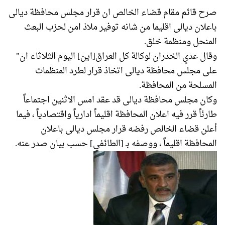
صرح قائم مقام قضاء الخالص ان قرار مجلس محافظة ديالى
باعلان ديالى اقليما من شانه توفير ملاذ امن لحزب البعث
المنحل ومنظمة خلق.
وقال عدي الخدران لوكالة كل العراق[اين] اليوم الثلاثاء ان"
على مجلس محافظة ديالى اتخاذ قرار لطرد المنظمات
المسلحة من المحافظة.
وكان مجلس محافظة ديالى قد عقد امس الاثنين اجتماعاً
طارئاً قرر فيه اعلان المحافظة اقليماً ادارياً واقتصادياً ، فيما
أعلن قضاء الخالص رفضه قرار مجلس ديالى باعلان
المحافظة اقليماً ، ووصفه بـ [الطائفي] حسب بيان صدر عنه.