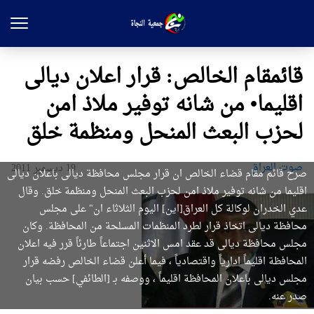
قائمقام الخالص: قرار اعلان ديالى
اقليما• من شانه توفير ملاذ امن
لحزب البعث المنحل ومنظمة خلق
صوت العراق
19 ديسمبر 2011
صرح قائم مقام قضاء الخالص ان قرار مجلس محافظة ديالى باعلان ديالى
اقليما من شانه توفير ملاذ امن لحزب البعث المنحل ومنظمة خلق. وقال
عدي الخدران لوكالة كل العراق[اين] اليوم الثلاثاء ان" على مجلس
محافظة ديالى اتخاذ قرار لطرد المنظمات المسلحة من المحافظة. وكان
مجلس محافظة ديالى قد عقد امس الاثنين اجتماعاً طارئاً قرر فيه اعلان
المحافظة اقليماً ادارياً واقتصادياً ، فيما أعلن قضاء الخالص رفضه قرار
مجلس ديالى باعلان المحافظة اقليماً ، ووصفه بـ [الطائفي] حسب بيان
صدر عنه.