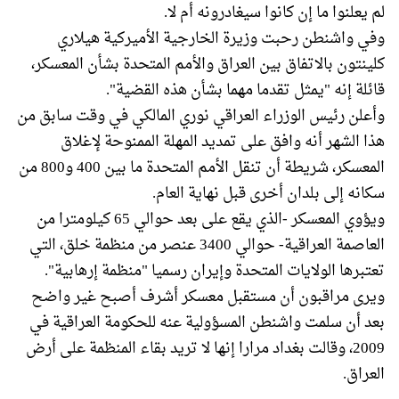
لم يعلنوا ما إن كانوا سيغادرونه أم لا.
وفي واشنطن رحبت وزيرة الخارجية الأميركية هيلاري
كلينتون بالاتفاق بين العراق والأمم المتحدة بشأن المعسكر،
قائلة إنه "يمثل تقدما مهما بشأن هذه القضية".
وأعلن رئيس الوزراء العراقي نوري المالكي في وقت سابق من
هذا الشهر أنه وافق على تمديد المهلة الممنوحة لإغلاق
المعسكر، شريطة أن تنقل الأمم المتحدة ما بين 400 و800 من
سكانه إلى بلدان أخرى قبل نهاية العام.
ويؤوي المعسكر -الذي يقع على بعد حوالي 65 كيلومترا من
العاصمة العراقية- حوالي 3400 عنصر من منظمة خلق، التي
تعتبرها الولايات المتحدة وإيران رسميا "منظمة إرهابية".
ويرى مراقبون أن مستقبل معسكر أشرف أصبح غير واضح
بعد أن سلمت واشنطن المسؤولية عنه للحكومة العراقية في
2009، وقالت بغداد مرارا إنها لا تريد بقاء المنظمة على أرض
العراق.