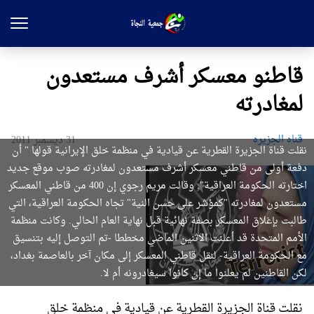
قاطنو معسكر أشرف مستعدون
لمغادرته
قناه الجزيره
31 ديسمبر 2011
نقلت قناة الجزيرة القطرية عن قيادية في منظمة خلق الإيرانية قولها " أن
دفعة أولى من قاطني معسكر أشرف مستعدون لمغادرته صوب موقع جديد
اختارته الحكومة العراقية". وقالت مريم رجوي إن 400 من قاطني المعسكر
مستعدون لمغادرته "كمؤشر على حسن النية" تجاه الحكومة العراقية، التي
طالبت بإغلاق المعسكر بصفة نهائية قبل نهاية العام الحالي. وكانت منظمة
الأمم المتحدة قد أعلنت الاثنين الماضي مخططا -تم التوصل إليه بتنسيق
مع الحكومة العراقية- لنقل قاطني المعسكر إلى مكان آخر بالعاصمة بغداد،
لكن القاطنين لم يعلنوا ما إن كانوا سيغادرونه أم لا.
نقلت قناة الجزيرة القطرية عن قيادية في منظمة خلق