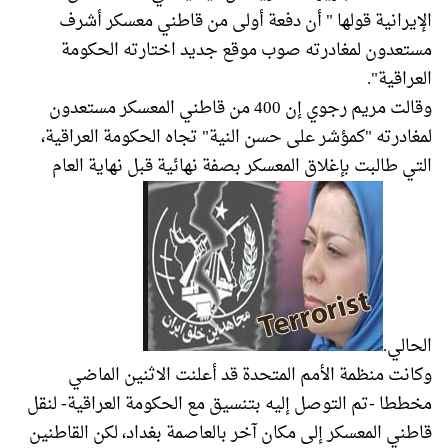
الإيرانية قولها " أن دفعة أولى من قاطني معسكر أشرف
مستعدون لمغادرته صوب موقع جديد اختارته الحكومة
العراقية".
وقالت مريم رجوي إن 400 من قاطني المعسكر مستعدون
لمغادرته "كمؤشر على حسن النية" تجاه الحكومة العراقية،
التي طالبت بإغلاق المعسكر بصفة نهائية قبل نهاية العام
الحالي.
وكانت منظمة الأمم المتحدة قد أعلنت الاثنين الماضي
مخططا -تم التوصل إليه بتنسيق مع الحكومة العراقية- لنقل
قاطني المعسكر إلى مكان آخر بالعاصمة بغداد، لكن القاطنين