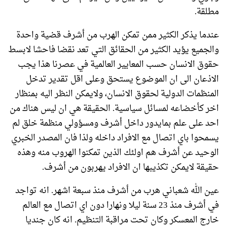
مطلقة.
عندما يذكر الكثير ممن تمكن الهرب من أشرف قضية واحدة
والجميع يؤيد الكثير من الحقائق التي تعد نقضا فاحشا لابسط
حقوق الانسان حسب المعايير العالمية في عصرنا هذا يجب
الاذعان الى ان الموضوع يستحق وعلى اقل تقدير تدخل
المنظمات الدولية لحقوق الانسان، ولايمكن النظر اليه بمنظار
اخر كأخضاعه لمسائل سياسية. الحقيقة هي ان ليس هناك من
احد على علم بمايدور داخل أشرف ومسؤولي منظمة خلق لم
يسمحوا باي اتصال مع الافراد داخله ولذا فان المصدر الخبري
الوحيد عن أشرف هم اولئك الذين تمكنوا الهروب منه وهذه
حقيقة لايمكن تكذيبها ان الافراد يهربون من أشرف.
عين الله شعباني هرب من أشرف منذ سبعة اشهر. انه تواجد
في أشرف منذ 23 سنة ليلا ونهارا دون اي اتصال مع العالم
خارج المعسكر وكان تحت مراقبة التنظيم. انه كان جنديا