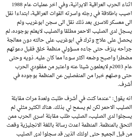
اثناء الحرب العراقية الايرانية، وفي اخر عمليات عام 1988
اصيب باطلاقة في رجله واسرته القوات العراقية، ابتداءا نقل
الى معسكر للاسرى بعد ذلك نقل الى سجن ابوغريب ولم
يسجل لدى الصليب الاحمر مطلقا والصليب لايعلم بوجوده، لم
يحصل على علاج وترك في ابوغريب على حالته دون معالجة
جراحه ينزف حتى جاءه مسؤولي منظمة خلق فقبل دعوتهم
مضطرا واصبح وضعه اكثر سوءا مما كان عليه. ذويه وحتى
عام 2003م لايعلمون شيئا عنه واعتبر من مفقودي الحرب
حتى وصلهم خبرا من المنفصلين عن المنظمة بوجوده في
أشرف.
انه يقول: "عندما كنت في أشرف طلبت ولعدة مرات مقابلة
الصليب الاحمر لكن لم يسمح لي بذلك. هناك الكثير مثلي لم
يسجلوا لدى الصليب، الصليب طلب مقابلة اسرى الحرب ممن
التحق بالمنظمة. المنظمة اعدت رسالة باللغة الانجليزية وقعت
من قبل الجميع حتى اولئك الذين قد سجلوا لدى الصليب