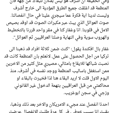
وفي الحقيقة ان أشرف هو ليس بمكان للبقاء. من جهة فان
المنظمة قد اغلقت جميع الطرق المؤدية الى خارج أشرف
وليست لدينا اية فكرة عما سيجري علينا في حال انفصالنا.
صوت العوائل الذي يبث عبر مكبرات الصوت قد اوقد بصيص
الامل في قلوبنا. انا وغفار كنا في مقر واحد قررنا بالتخطيط
والهروب سوية وفي النهاية وصلنا العراقيين ثم العوائل".
غفار بال افكندة يقول: "كنت ضمن ثلاثة افراد قد ذهبنا الى
تركيا من اجل الحصول على عمل. لانعلم بان المنظمة كانت قد
نصبت شباكها للايقاع بامثالي، مصيري مثل كثير من الاخرين
ممن استغفل باساليب المنظمة ووجد نفسه في أشرف. منذ
اليوم الاول قلت لا اريد البقاء هنا لذا فخيرت بالبقاء او
محاكمتي من قبل العراقيين بتهمة الدخول غير القانوني
وزجي في سجن ابوغريب.
احدنا انفصل عند مجيء الامريكان والاخر بعد ذلك وذهبا،
بقيت انا بسبب خوفي. في كل مرة طلبت الانفصال عرضت