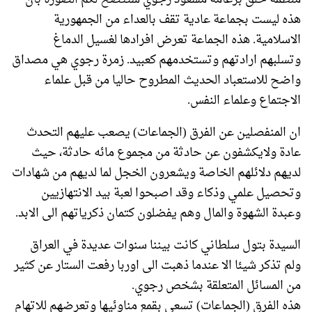
هذه ليست بجماعة عادية تقف بالعداء من الجمهورية
الاسلامية. هذه الجماعة تعرض افرادها لغسيل الدماغ
وتسلبهم ارادتهم وتستخدمهم كعبيد. زمرة رجوي هي مصداق
واضح للاستعباد الحديث المطروح حاليا من قبل علماء
الاجتماع وعلماء النفس.
ان المنفصلين عن الفرق (الجماعات) يصعب عليهم التحدث
عادة ولايكشفون عن حادثة من مجموع مائه حادثة، حيث
لديهم دلائلهم الخاصة ويشعرون الخجل لما لديهم من شهادات
وتحصيل علمي وذكاء وقد اصبحوا لعبة بيد الانتهازيين
وعبدة الشهوة والمال وهم يفضلون كتمان ذكرياتهم الى الابد.
السيدة بتول سلطاني كانت بيننا سنوات عديدة في العراق
ولم تذكر شيئا الا عندما ذهبت الى اوربا رفعت الستار عن كثير
من المسائل المتعلقة بشخص رجوي.
هذه الفرق (الجماعات) تسعى بقمع مناوئيها وتعرضهم للاتهام