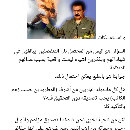
والمستمسكات.
السؤال هو اليس من المحتمل بان المنفصلين يبالغون في
شهاداتهم ويذكرون اشياء ليست واقعية بسبب عدائهم
للمنظمة.
جوابنا هو بالطبع يمكن احتمال ذلك.
هل كل مايقوله الهاربين من أشرف (المطرودين حسب زعم
الكاتب) يجب تصديقه دون التحقيق فيه؟
بالتأكيد كلا.
لكن من ناحية اخرى نحن لايمكننا تصديق مزاعم واقوال
رجوي وحماته من الايرانيين ومن غيرهم على انها حقائق