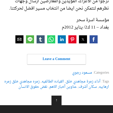
نرجوا من الاعزاء، المؤيدين والمعارضين ارسال وجهات
نظرهم لنتمكن نحن ايضا من انتخاب مسير افضل لحركتنا.
مؤسسة اسرة سحر
بغداد – 11 ك2/ يناير 2012م
Leave a Comment
Categories:
مسعود رجوي
Tags:
أداء زمرة مجاهدي خلق
,
القیاده الطائفیه
,
زمره مجاهدي خلق زمره
ارهابیه
,
سکان أشرف
,
عناوین أخبار الاهم
,
نقض حقوق الانسان
↑