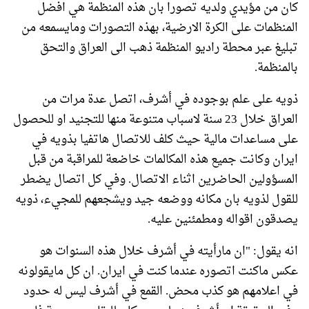
كان من مؤيدي ولديه تصورا بان هذه المنظمة هي افضل
المنظمات على الكرة الارضية، بهذه التصورات ومايسمعه من
تبليغ عبر محطة راديو المنظمة ذهب الى العراق والتحق
بالمنظمة.
ذويه على علم بوجوده في أشرف، اتصل عدة مرات من
العراق خلال 23 سنة لاسباب متنوعة منها للتجنيد او للحصول
على مساعدات مالية حيث كلف للاتصال هاتفيا بذويه في
ايران وكانت جميع هذه المكالمات خاضعة للمراقبة من قبل
المسؤولين الحاضرين اثناء الاتصال. وفي كل اتصال يضطر
للقول لذويه بان مكانه ووضعه جيد ويشجعهم للمجيء، ذويه
يصدقون اقواله ومطمئنين عليه.
انه يقول: "ان مارأيته في أشرف خلال هذه السنوات هو
عكس ماكنت اتصوره عندما كنت في ايران. ان كل مايقولونه
في اعلامهم هو كذب محض. القمع في أشرف ليس له حدود