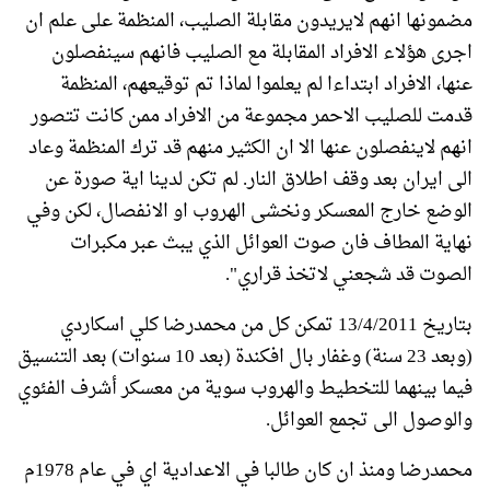
مضمونها انهم لايريدون مقابلة الصليب، المنظمة على علم ان
اجرى هؤلاء الافراد المقابلة مع الصليب فانهم سينفصلون
عنها، الافراد ابتداءا لم يعلموا لماذا تم توقيعهم، المنظمة
قدمت للصليب الاحمر مجموعة من الافراد ممن كانت تتصور
انهم لاينفصلون عنها الا ان الكثير منهم قد ترك المنظمة وعاد
الى ايران بعد وقف اطلاق النار. لم تكن لدينا اية صورة عن
الوضع خارج المعسكر ونخشى الهروب او الانفصال، لكن وفي
نهاية المطاف فان صوت العوائل الذي يبث عبر مكبرات
الصوت قد شجعني لاتخذ قراري".
بتاريخ 13/4/2011 تمكن كل من محمدرضا كلي اسكاردي
(وبعد 23 سنة) وغفار بال افكندة (بعد 10 سنوات) بعد التنسيق
فيما بينهما للتخطيط والهروب سوية من معسكر أشرف الفئوي
والوصول الى تجمع العوائل.
محمدرضا ومنذ ان كان طالبا في الاعدادية اي في عام 1978م