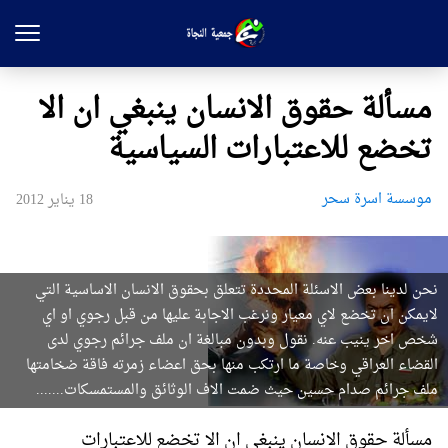
مسألة حقوق الانسان ينبغي ان الا
تخضع للاعتبارات السياسية
موسسة اسرة سحر
18 يناير 2012
نحن لدينا بعض الاسئلة المحددة تتعلق بحقوق الانسان الاساسية التي
لايمكن ان تخضع لاي معيار ونرغب الاجابة عليها من قبل رجوي او اي
شخص اخر ينيب عنه. نقول وبدون مبالغة ان ملف جرائم رجوي لدى
القضاء العراقي وخاصة ما ارتكب منها بحق اعضاء زمرته فاقة ضخامتها
ملف جرائم صدام حسين حيث ضمت الاف الوثائق والمستمسكات.......
مسألة حقوق الانسان ينبغي ان الا تخضع للاعتبارات