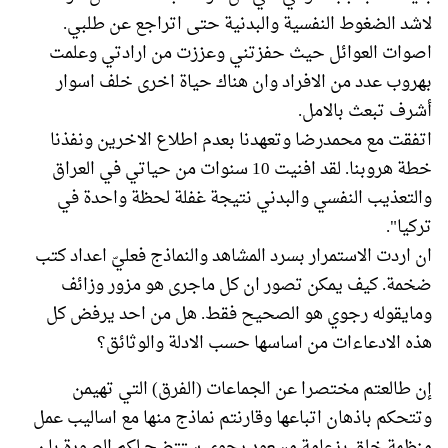
لاشد الضغوط النفسية والبدنية حتى اتراجع عن طلبي.
اصوات العوائل حيث حفزتني وعززت من ارادتي وعلمت
بهروب عدد من الافراد وان هناك حياة اخرى خلف اسوار
أشرف تبعث بالامل.
اتفقت مع محمدرضا وتعهدنا بعدم اطلاع الاخرين ونفذنا
خطة هروبنا. لقد افنيت 10 سنوات من حياتي في العراق
والتعذيب النفسي والبدني نتيجة غفلة لحظة واحدة في
تركيا".
ان اردت الاستمرار بسرد المشاهد والنماذج فعليّ اعداد كتب
ضخمة. كيف يمكن تصور ان كل ماجرى هو مزور وزائف
ومايقوله رجوي هو الصحيح فقط. هل من احد يرفض كل
هذه الادعاءات من اساسها حسب الادلة والوثائق؟
إن طالعتم مختصرا عن الجماعات (الفرق) التي تهيمن
وتتحكم باذهان اتباعها وقارنتم نماذج منها مع اساليب عمل
منظمة خلق بزعامة مسعود رجوي ستتضح لكم الصورة بان