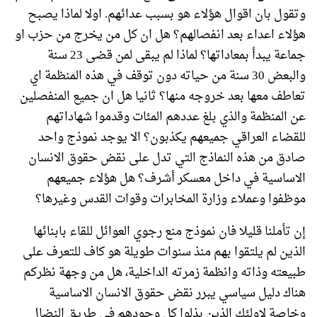
وتقول بان اقوال هؤلاء هو بسبب عدائهم. اولا لماذا يصبح
هؤلاء اعداء بعد انفصالهم؟ هل ان كل من يخرج من حزب او
جماعة يبدأ بمعاداتها؟ لماذا لم يبقى لمن قضى 23 سنة
والبعض 30 سنة من حياته دون توقف في هذه المنظمة اي
تعاطف معها بعد خروجه منها؟ ثانيا هل ان جميع المنفصلين
عن المنظمة والذي بلغ عددهم المئات وقدموا شهاداتهم
للقضاء العراقي جميعهم يكذبون؟ الا يوجد نموذج واحد
صادق من هذه النماذج التي تدل على نقض حقوق الانسان
الاساسية في داخل معسكر أشرف؟ هل هؤلاء جميعهم
موظفوا وعملاء وزارة المخابرات وقوات القدس وغيرها؟
إن تأملنا قليلا فان نموذج منع رجوي العوائل للقاء بابنائها
الذين لم يلتقوا بهم منذ سنوات طويلة هو كاف للتعرف على
طبيعته وذاته وانظمة زمرته الداخلية، هل من وجهة نظركم
هناك دليل سياسي يبرر نقض حقوق الانسان الاساسية
وخاصة لاولئك الذين بذلوا كل وجودهم في طريق النضال