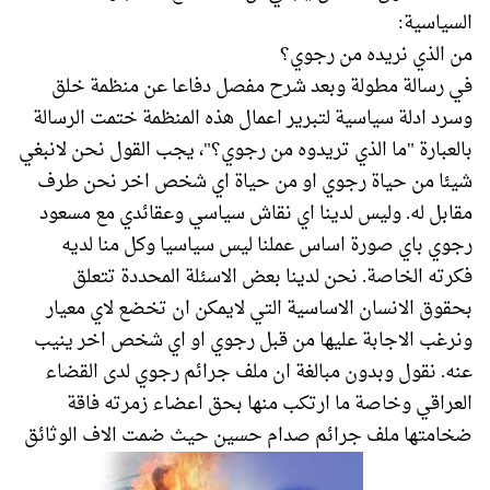
السياسية:
من الذي نريده من رجوي؟
في رسالة مطولة وبعد شرح مفصل دفاعا عن منظمة خلق
وسرد ادلة سياسية لتبرير اعمال هذه المنظمة ختمت الرسالة
بالعبارة "ما الذي تريدوه من رجوي؟"، يجب القول نحن لانبغي
شيئا من حياة رجوي او من حياة اي شخص اخر نحن طرف
مقابل له. وليس لدينا اي نقاش سياسي وعقائدي مع مسعود
رجوي باي صورة اساس عملنا ليس سياسيا وكل منا لديه
فكرته الخاصة. نحن لدينا بعض الاسئلة المحددة تتعلق
بحقوق الانسان الاساسية التي لايمكن ان تخضع لاي معيار
ونرغب الاجابة عليها من قبل رجوي او اي شخص اخر ينيب
عنه. نقول وبدون مبالغة ان ملف جرائم رجوي لدى القضاء
العراقي وخاصة ما ارتكب منها بحق اعضاء زمرته فاقة
ضخامتها ملف جرائم صدام حسين حيث ضمت الاف الوثائق