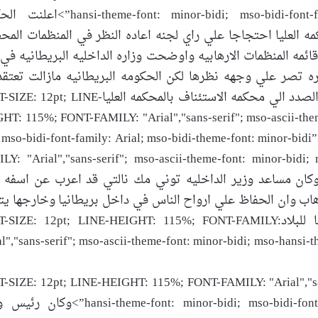
font: minor-bidi; mso-bidi-font-family: Arial; mso-bidi-theme-font: minor-bidi
مه العليا احتجاجا علي راي لجنه اعاده النظر في المنظمات المح
مه المنظمات الارهابيه واوضحت وزاره الداخليه البريطانيه في 
وره تصر علي وجهه نظرها لكن الحكومه البريطانيه مازالت تعتقد
"مجاهدي خلق" منظمة ارهابيه وسترفع شكوي بهذا الصدد الي محكمه الاستئناف بالمحكمه العلياNE
HT: 115%; FONT-FAMILY: "Arial","sans-serif"; mso-ascii-them
; mso-bidi-font-family: Arial; mso-bidi-theme-font: minor-b
LY: "Arial","sans-serif"; mso-ascii-theme-font: minor-bidi; 
family: Arial; mso-bidi-theme-font: minor”>وكان مساعد وزير الداخليه توني مك نالتي قد اعرب عن اسف
هاب وان الحفاظ علي ارواح الناس في داخل بريطانيا وخارجها ي
ان تحيل الحكومه هذا الملف علي المحكمه العليا للبلادZE: 12pt; LINE-HEIGHT: 115%; FONT-FAMILY
al","sans-serif"; mso-ascii-theme-font: minor-bidi; mso-hansi-t
-SIZE: 12pt; LINE-HEIGHT: 115%; FONT-FAMILY: "Arial","sans
heme-font: minor-bidi; mso-bidi-font-family: Arial; mso-bidi-theme-font: minor-bidi