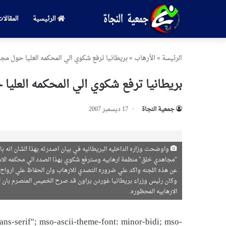
الرئيسية
المقالا
الرئیسة
»
الأرهاب
»
بريطانيا ترفع شكوي الي المحكمه العليا حول م
بريطانيا ترفع شكوي الي المحكمه العلي
جمعیة النجاة
17 ديسمبر 2007
واوضحت وزاره الداخليه البريطانيه في بيان اصدرته بهذا الشان انه بال
"مجاهدي خلق" منظمة ارهابيه وسترفع شكوي بهذا الصدد الي محكمه الاستئ
عن هذه اللجنه واكد علي ضروره التصدي للارهاب وان الحفاظ علي ارواح ال
وكان رئيس وزراء بريطانيا غوردن براون قد صرح الخميس المنصرم بان ا
الارهابيه المحظوره.
-serif"; mso-ascii-theme-font: minor-bidi; mso-