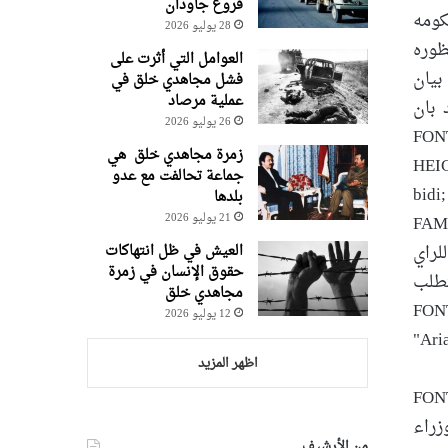
فروغ جاودان
hansi-theme-”>اعلنت الحكومه
28 يوليو 2026
ظوره
العوامل التي أثرت على
بيان
فشل مجاهدي خلق في
عملية مرصاد
 بان
26 يوليو 2026
FONT-SIZE: 12pt; LI-
زمرة مجاهدي خلق هي
HEIG
جماعة تحالفت مع عدو
bidi
بلدها
FAMI
21 يوليو 2026
ه للراي
العيش في ظل انتهاكات
حقوق الإنسان في زمرة
تطلب
مجاهدي خلق
FONT-SI:
12 يوليو 2026
"Ari
اظهر المزيد
FONT
hansi-t”>وكان رئيس وزراء
من الأرشيف