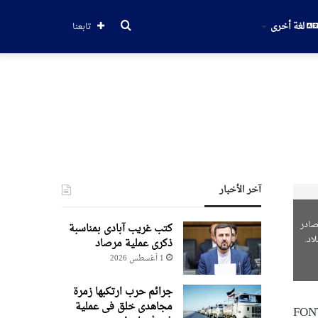
بحث
لغة أخرى
تابعنا
عن
آخر الأخبار
صادر
کتب غریب آبادی بمناسبة
اد.
ذکری عملیة مرصاد
1 أغسطس 2026
جرائم حرب ارتکبها زمرة
مجاهدی خلق فی عملیة
FONT