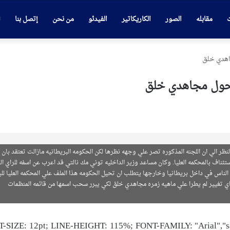
ت
مقابله
الصور
الكاريكاتير
الفيدئو
من نحن
إتصل بنا
جاهدي خلق
ا حول مجاهدي خلق
نظر الي ان اللجنه المذكوره تصر علي وجهه نظرها لكن الحكومه البريطانيه مازالت تعتقد بان
ناف بالمحكمه العليا. وكان مساعد وزير الداخليه توني مك نالتي قد اعرب عن اسفه للراي ال
ناس في داخل بريطانيا وخارجها يتطلب ان تحيل الحكومه هذا الملف علي المحكمه العليا للبل
ي تغيير لم يطرا علي ماهيه زمره مجاهدي خلق لكي يبرر سحب اسمها من قائمه المنظمات
-SIZE: 12pt; LINE-HEIGHT: 115%; FONT-FAMILY: "Arial","sans