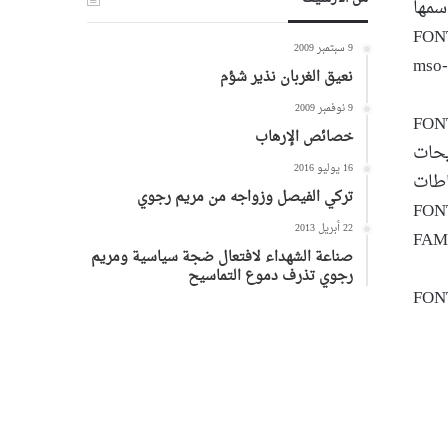
سمها
FONT";
9 سبتمبر 2009
mso-
نعيق الغربان نذير شؤم
9 نوفمبر 2009
FONT
خصائص الإرهاب
han”>واضاف في تصريحات
16 يوليو 2016
اطات
تركي الفيصل وزواجه من مريم رجوي
FONT-SIZE-
22 أبريل 2013
FAMI
صناعة الشهداء لافتعال ضجة سياسية ومريم
رجوي تذرف دموع التماسيح
FONT