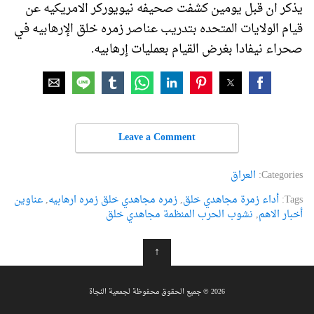
يذكر ان قبل يومين كشفت صحيفه نيويوركر الامريكيه عن
قيام الولايات المتحده بتدريب عناصر زمره خلق الإرهابيه في
صحراء نيفادا بغرض القيام بعمليات إرهابيه.
Leave a Comment
Categories:
العراق
Tags:
أداء زمرة مجاهدي خلق
,
زمره مجاهدي خلق زمره ارهابیه
,
عناوین
أخبار الاهم
,
نشوب الحرب المنظمة مجاهدي خلق
↑
2026 © جميع الحقوق محفوظة لجمعية النجاة