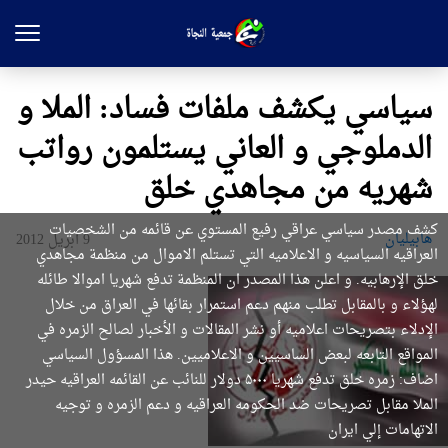
سياسي يكشف ملفات فساد: الملا و
الدملوجي و العاني يستلمون رواتب
شهريه من مجاهدي خلق
كشف مصدر سياسي عراقي رفيع المستوي عن قائمه من الشخصيات
هابیلیان
9 أبريل 2012
العراقيه السياسيه و الاعلاميه التي تستلم الاموال من منظمة مجاهدي
خلق الإرهابيه. و اعلن هذا المصدر ان المنظمة تدفع شهريا اموالا طائله
لهؤلاء و بالمقابل تطلب منهم دعم استمرار بقائها في العراق من خلال
الإدلاء بتصريحات اعلاميه أو نشر المقالات و الأخبار لصالح الزمره في
المواقع التابعه لبعض الساسيين و الاعلاميين. هذا المسؤول السياسي
اضاف: زمره خلق تدفع شهريا ۵۰۰۰ دولار للنائب عن القائمه العراقيه حيدر
الملا مقابل تصريحات ضد الحكومه العراقيه و دعم الزمره و توجيه
الاتهامات إلي ايران