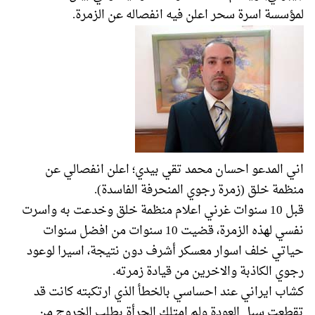
لمؤسسة اسرة سحر اعلن فيه انفصاله عن الزمرة.
اني المدعو احسان محمد تقي بيدي؛ اعلن انفصالي عن
منظمة خلق (زمرة رجوي المنحرفة الفاسدة).
قبل 10 سنوات غرني اعلام منظمة خلق وخدعت به واسرت
نفسي لهذه الزمرة، قضيت 10 سنوات من افضل سنوات
حياتي خلف اسوار معسكر أشرف دون نتيجة، اسيرا لوعود
رجوي الكاذبة والاخرين من قيادة زمرته.
كشاب ايراني عند احساسي بالخطأ الذي ارتكبته كانت قد
تقطعت سبل العودة ولم امتلك الجرأة بطلب الخروج من