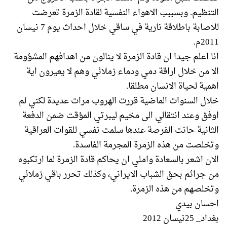
التنظيم. وبسببب الاهواء النفسية لقادة الزمرة تعرضت
للاصابة باطلاقة نارية في ساقي خلال احداث يوم 7 نيسان
2011م.
انا اعلم جيدا ان قادة الزمرة لا ينالون من اهدافهم المشؤومة
الا من خلال اراقة دمي ودماء زملائي وهم لا يعيرون اية
اهمية لحياة الانسان مطلقا.
خلال السنوات الماضية قررت الهروب مرات عديدة لكني لم
اوفق وعند انتقالي الى مخيم ليبرتي المؤقت ضمن الدفعة
الثانية حانت الفرصة عندها سلمت نفسي للقوات العراقية
وتخلصت من هذه الزمرة المجرمة الفاسدة.
الان اشعر بالسعادة واملي ان يحاكم قادة الزمرة لما ارتكبوه
من جرائم بحق الشباب الايراني، وكذلك تحرر باقي زملائي
وتخلصهم من هذه الزمرة.
احسان بيدي
بغداد_ 25نيسان 2012