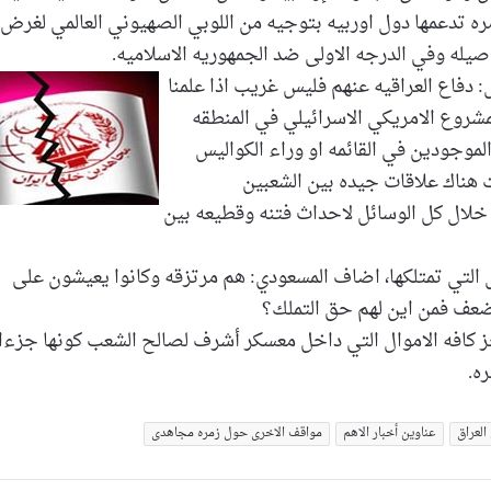
ه تدعمها دول اوربيه بتوجيه من اللوبي الصهيوني العالمي لغرض
له وفي الدرجه الاولى ضد الجمهوريه الاسلاميه.
ل: دفاع العراقيه عنهم فليس غريب اذا علمنا
مشروع الامريكي الاسرائيلي في المنطقه
الموجودين في القائمه او وراء الكواليس
ت هناك علاقات جيده بين الشعبين
 خلال كل الوسائل لاحداث فتنه وقطيعه بين
التي تمتلكها، اضاف المسعودي: هم مرتزقه وكانوا يعيشون على
تضعف فمن اين لهم حق التملك؟
ز كافه الاموال التي داخل معسكر أشرف لصالح الشعب كونها جزءا
ه.
لعراق
عناوین أخبار الاهم
مواقف الاخری حول زمره مجاهدی