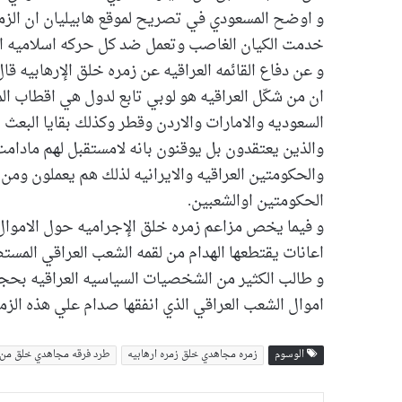
و اوضح المسعودي في تصريح لموقع هابيليان ان الزمر
خدمت الكيان الغاصب وتعمل ضد كل حركه اسلاميه اصي
و عن دفاع القائمه العراقيه عن زمره خلق الإرهابيه قا
ان من شكّل العراقيه هو لوبي تابع لدول هي اقطاب ال
السعوديه والامارات والاردن وقطر وكذلك بقايا البعث 
والذين يعتقدون بل يوقنون بانه لامستقبل لهم مادام
والحكومتين العراقيه والايرانيه لذلك هم يعملون ومن
الحكومتين اوالشعبين.
و فيما يخص مزاعم زمره خلق الإجراميه حول الاموال 
اعانات يقتطعها الهدام من لقمه الشعب العراقي المس
و طالب الكثير من الشخصيات السياسيه العراقيه بحج
اموال الشعب العراقي الذي انفقها صدام علي هذه الزمر
الوسوم
زمره مجاهدي خلق زمره ارهابیه
طرد فرقه مجاهدي خلق من ا