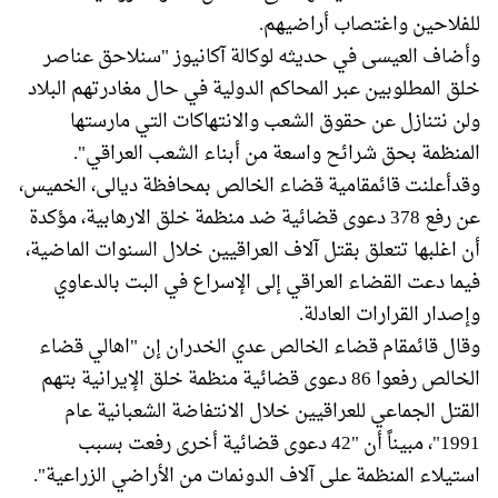
للفلاحين واغتصاب أراضيهم.
وأضاف العيسى في حديثه لوكالة آكانيوز "سنلاحق عناصر
خلق المطلوبين عبر المحاكم الدولية في حال مغادرتهم البلاد
ولن نتنازل عن حقوق الشعب والانتهاكات التي مارستها
المنظمة بحق شرائح واسعة من أبناء الشعب العراقي".
وقدأعلنت قائمقامية قضاء الخالص بمحافظة ديالى، الخميس،
عن رفع 378 دعوى قضائية ضد منظمة خلق الارهابية، مؤكدة
أن اغلبها تتعلق بقتل آلاف العراقيين خلال السنوات الماضية،
فيما دعت القضاء العراقي إلى الإسراع في البت بالدعاوي
وإصدار القرارات العادلة.
وقال قائمقام قضاء الخالص عدي الخدران إن "اهالي قضاء
الخالص رفعوا 86 دعوى قضائية منظمة خلق الإيرانية بتهم
القتل الجماعي للعراقيين خلال الانتفاضة الشعبانية عام
1991"، مبيناً أن "42 دعوى قضائية أخرى رفعت بسبب
استيلاء المنظمة على آلاف الدونمات من الأراضي الزراعية".