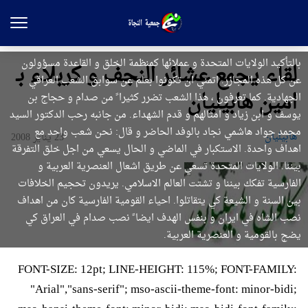
بالتأكيد الولايات المتحدة و عملائها كمنظمة الخلق و القاعدة مسؤولون
لقاء يجمع عشائر النجف و كربلاء بـ
عن كل هذه المجازر. اتمني ان تكونوا بعلم عن سوابق الشعب العراقي
امين هابيليان
الجهادية. كما تعرفون ، هذا الشعب تضرر كثيرا ً من صدام و حجاج بن
يوسف و ابن زياد و امثالهم و قدم الشهداء. من جانبه رحب الدكتور السيد
محمد جواد هاشمي نجاد بالوفد الحاضر و قال: نحن شعب واحد مع
هابیلیان
23 يناير 2008
اهداف واحدة. الاستكبار في الماضي و الحال يسعي من اجل خلق التفرقة
بيننا. الولايات المتحدة تسعي عن طريق اشعال العنصرية العربية و
الفارسية تفكك بيننا و تشتت العالم الاسلامي. يريدون تحجيم الخلافات
بين السنة و الشيعة كي يتقاتلوا. احياء القومية الفارسية كان من اهداف
نصب الشاه في ايران و بنفس الهدف ايضا ً نصب صدام في العراق كي
يضج بالقومية و العنصرية العربية.
FONT-SIZE: 12pt; LINE-HEIGHT: 115%; FONT-FAMILY:
"Arial","sans-serif"; mso-ascii-theme-font: minor-bidi;