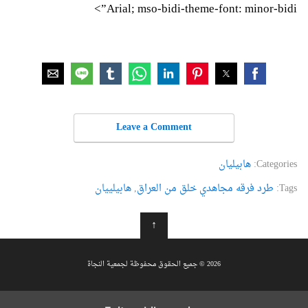
Arial; mso-bidi-theme-font: minor-bidi”>
Leave a Comment
Categories:
هابيليان
Tags:
طرد فرقه مجاهدي خلق من العراق
,
هابیلییان
↑
2026 © جميع الحقوق محفوظة لجمعية النجاة