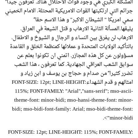
المشكلة الكبري هي وجود قوات الاحتلال هناك. تعرفون جيدا ً
جرائم التي ارتكبتها القوات الامريكية المحتلة. الامام الخميني
سمي امريكا " الشيطان الاكبر" و هذا الاسم حقا ً
يليقها.المسألة الثانية الارهاب و قتل الشيعة في العراق.
الارهاب لن يفرق بين النساء و الرجال و الشيوخ و الاطفال.
بالتأكيد الولايات المتحدة و عملائها كمنظمة الخلق و القاعدة
مسؤولون عن كل هذه المجازر. اتمني ان تكونوا بعلم عن
سوابق الشعب العراقي الجهادية. كما تعرفون ، هذا الشعب
تضرر كثيرا ً من صدام و حجاج بن يوسف و ابن زياد و
امثالهم و قدم الشهداءFONT-SIZE: 12pt; LINE-HEIGHT:
115%; FONT-FAMILY: "Arial","sans-serif"; mso-ascii-
theme-font: minor-bidi; mso-hansi-theme-font: minor-
bidi; mso-bidi-font-family: Arial; mso-bidi-theme-font:
minor-bidi”>.
FONT-SIZE: 12pt; LINE-HEIGHT: 115%; FONT-FAMILY: