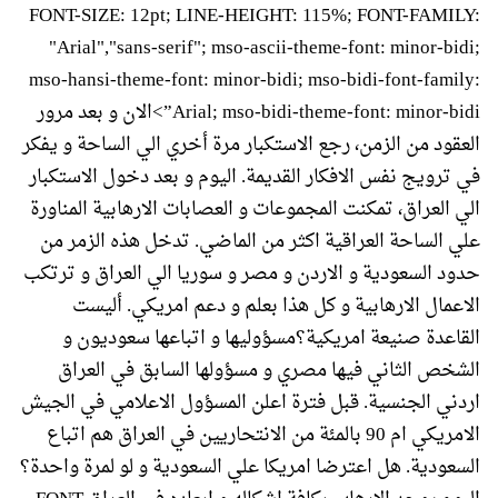
FONT-SIZE: 12pt; LINE-HEIGHT: 115%; FONT-FAMILY:
"Arial","sans-serif"; mso-ascii-theme-font: minor-bidi;
mso-hansi-theme-font: minor-bidi; mso-bidi-font-family:
Arial; mso-bidi-theme-font: minor-bidi”>الان و بعد مرور
العقود من الزمن، رجع الاستكبار مرة أخري الي الساحة و يفكر
في ترويج نفس الافكار القديمة. اليوم و بعد دخول الاستكبار
الي العراق، تمكنت المجموعات و العصابات الارهابية المناورة
علي الساحة العراقية اكثر من الماضي. تدخل هذه الزمر من
حدود السعودية و الاردن و مصر و سوريا الي العراق و ترتكب
الاعمال الارهابية و كل هذا بعلم و دعم امريكي. أليست
القاعدة صنيعة امريكية؟مسؤوليها و اتباعها سعوديون و
الشخص الثاني فيها مصري و مسؤولها السابق في العراق
اردني الجنسية. قبل فترة اعلن المسؤول الاعلامي في الجيش
الامريكي ام 90 بالمئة من الانتحاريين في العراق هم اتباع
السعودية. هل اعترضا امريكا علي السعودية و لو لمرة واحدة؟