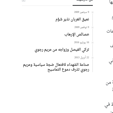
ا
9 سبتمبر 2009
نعيق الغربان نذير شؤم
9 نوفمبر 2009
لجماعات
خصائص الإرهاب
16 يوليو 2016
ف
تركي الفيصل وزواجه من مريم رجوي
22 أبريل 2013
في
صناعة الشهداء لافتعال ضجة سياسية ومريم
رجوي تذرف دموع التماسيح
 من
ط في
عم من