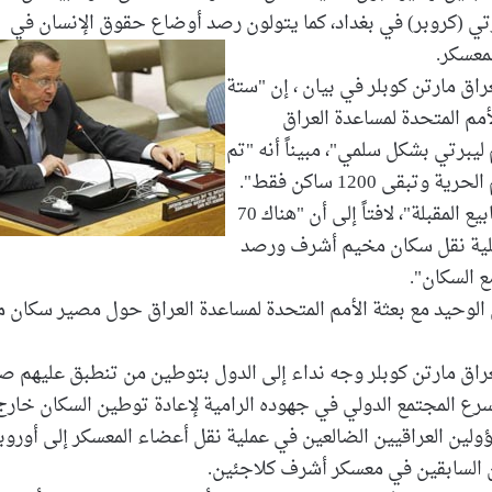
رتي (كروبر) في بغداد، كما يتولون رصد أوضاع حقوق الإنسان في
معسكر.
راق مارتن كوبلر في بيان ، إن "ستة
أمم المتحدة لمساعدة العراق
يبرتي بشكل سلمي"، مبيناً أنه "تم
وشدد كوبلر على "أهمية إكمال عملية النقل خلال الأسابيع المقبلة"، لافتاً إلى أن "هناك 70
عملية نقل سكان مخيم أشرف ورصد
 السكان".
 الوحيد مع بعثة الأمم المتحدة لمساعدة العراق حول مصير سكان 
لعراق مارتن كوبلر وجه نداء إلى الدول بتوطين من تنطبق عليهم ص
رع المجتمع الدولي في جهوده الرامية لإعادة توطين السكان خارج
ين العراقيين الضالعين في عملية نقل أعضاء المعسكر إلى أوروبا
ن السابقين في معسكر أشرف كلاجئين.