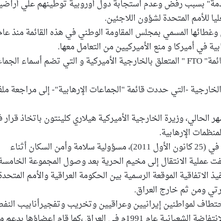
دمة" بسبب رفض وعدم استجابة دول أوروبية توطينهم علي أراضيه
يا للأمم المتحدة لشؤون اللاجئين.
 وغطائها المسمي بمجلس المقاومة الوطني في هذه القائمة منذ عام
يذكر ان جماعة خلق مدرجة أيضا منذ عام 1997 في قائمة" FTO " المتعلق بالخارجية الأميركية و التي تضم أسماء ا
خارجية -التي حددت قائمة "الجماعات الإرهابية"- إلى مراجعة مل
 الحالي، وزيرة الخارجية الأميركية هيلاري كلينتون باتخاذ قرار 
نظمات الإرهابية.
وتتولى حكومة العراق بموجب مذكرة التفاهم الموقعة في (25 كانون الأول 2011)، مسؤولية سلامة وأمن السكان أثناء
فت عملية الانتقال إلى مخيم الحرية بعد وصول المجموعة الخامسة
 الارهابية تنفيذ الاتفاقية الموقعة الرسمية بين الحكومة العراقية والأمم المتحدة
تي ومن ثم خارج العراق.
اختطاف لمواطنين إيرانيين وعراقيين وتخريب وتفجيرأنابيب النف
العراق وايران وشارك أعضاء وقادة الجماعة في قمع الانتفاضة الشعبانية عام 1991م في العراق ،كما قام اعضاؤها بد