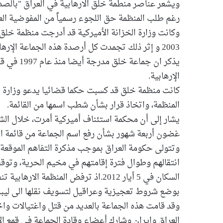
ويشعر عناصر منطمة خلق الارهابية في العراق "بالص
رغم طلب المنظمة حق اللجوء رسمياً من المفوضية العل
وكانت وزارة الخزانة الأميركية قد أدرجت منظمة خلق
2003 و إثر ذلك تجمدت كل أرصدة هذه الجماعة الإرهابية في أميركا و منع الأميركيين من التعامل معها.
الإرهابية.
كانت منظمة خلق قد كسبت حكما قضائيا يدعو وزارة ال
المنظمة، واتخاذ قرار بشأن شطب اسمها من القائمة.
يشار إلى أن محكمة استئناف أميركية أمرت، خلال الشهر
غضون أربعة شهور بشأن رفع اسم الجماعة من قائمة الم
انتقالهم وطوال فترة إقامتهم في مخيم الحرية، وتوق
السكان في 5 أيار 2012.اذ ترفض المنظمة
بوضع شروط تعجيزية وعراقيل لتسويف نقلها الى ليبر
وقد قامت هذه الجماعة بالعديد من قتل واغتيالات و