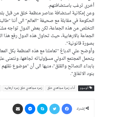
أخرى ترغب باستضافتهم.
وعن إمكانية استضافة عناصر منظمة خلق من قبل بلدا
الحكومة في مقابلة مع صحيفة "العالم" الى أننا "طالبن
التخلص من هذه الجماعة، لكن بعض الدول تواجه مشك
الجماعة بالارهابية، حيث تحاول هذه الدول رفع هذا ا
بصورة قانونية".
وأوضح علي الدباغ "تعاملنا مع هذه المنظمة بكل المعايي
يتحمل المجتمع الدولي مسؤولياته تجاهها، ونتمنى على 
بابداء النصائح والقلق"، منبها الى أن "موضوع نقلهم ا
بنود الاتفاق".
الوسوم
أداء زمرة مجاهدي خلق
زمره مجاهدي خلق زمره ارهابیه
فيسبوك
‫X
سكايب
ماسنجر
مشاركة عبر البريد
إشترك