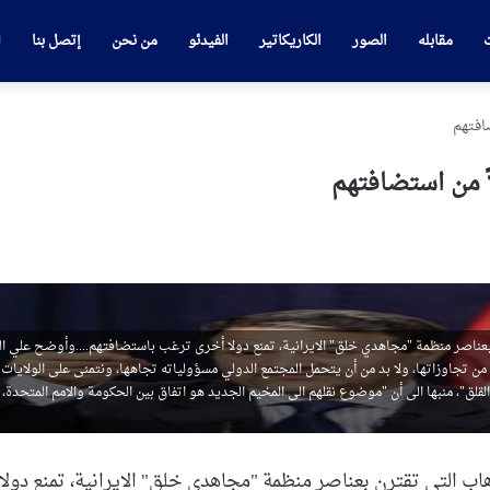
ت
مقابله
الصور
الكاريكاتير
الفيدئو
من نحن
إتصل بنا
افتهم
ً من استضافتهم
بعناصر منظمة "مجاهدي خلق" الايرانية، تمنع دولا أخرى ترغب باستضافتهم....وأوضح علي ال
د من تجاوزاتها، ولا بد من أن يتحمل المجتمع الدولي مسؤولياته تجاهها، ونتمنى على الولايات
القلق"، منبها الى أن "موضوع نقلهم الى المخيم الجديد هو اتفاق بين الحكومة والامم المتحدة،
اب التي تقترن بعناصر منظمة "مجاهدي خلق" الايرانية، تمنع دولا