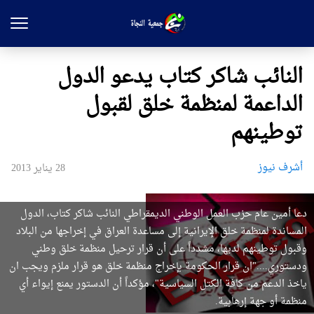
النائب شاكر كتاب يدعو الدول
الداعمة لمنظمة خلق لقبول
توطينهم
أشرف نيوز
28 يناير 2013
دعا أمين عام حزب العمل الوطني الديمقراطي النائب شاكر كتاب، الدول
المساندة لمنظمة خلق الإيرانية إلى مساعدة العراق في إخراجها من البلاد
وقبول توطينهم لديها، مشدداً على أن قرار ترحيل منظمة خلق وطني
ودستوري...."ان قرار الحكومة بإخراج منظمة خلق هو قرار ملزم ويجب ان
ياخذ الدعم من كافة الكتل السياسية"، مؤكداً أن الدستور يمنع إيواء أي
منظمة أو جهة إرهابية.