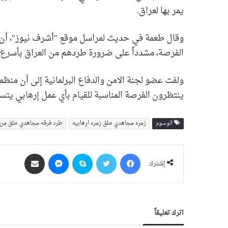
يمر بها لعراق.
وقال طعمة في حديث لمراسل موقع "أشرف نيوز"، أن 
الفرصة، مشدداً على ضرورة طردهم من العراق بأسرع
ولفت عضو لجنة الامن والدفاع البرلمانية إلى أن منظم
ينتظرون الفرصة المناسبة للقيام بأي عمل إرهابي يتس
الوسوم
زمره مجاهدي خلق زمره ارهابیه
طرد فرقه مجاهدي خلق من ا
فيسبوك
‫X
سكايب
ماسنجر
مشاركة عبر البريد
إشترك
اترك تعليقاً