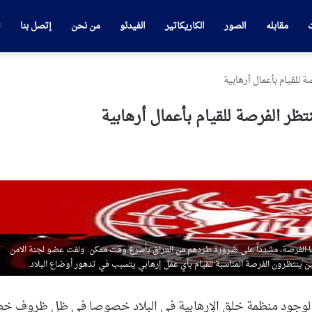
ت
مقابله
الصور
الكاريكاتير
الفيدئو
من نحن
إتصل بنا
 للقيام بأعمال أرهابية
ظر الفرصة للقيام بأعمال أرهابية
 الفرصة، مشدداً على ضرورة طردهم من العراق بأسرع وقت ممكن. ولفت عضو لجنة الامن
ين ينتظرون الفرصة المناسبة للقيام بأي عمل إرهابي يتسبب في تدهور أوضاع البلاد.
برر لوجود منظمة خلق الإرهابية في البلاد خصوصا في ظل ظروف خ