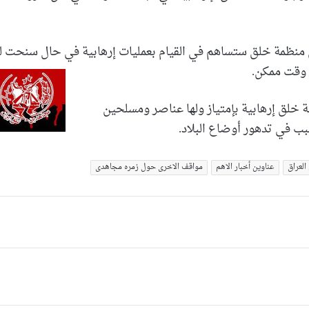
منظمة خلق ستساهم في القيام بعمليات إرهابية في حال سنحت له
 وقت ممكن.
ة خلق إرهابية بإمتياز ولها عناصر ومسلحين
بب في تدهور أوضاع البلاد.
لعراق
عناوین أخبار الاهم
مواقف الاخری حول زمره مجاهدی