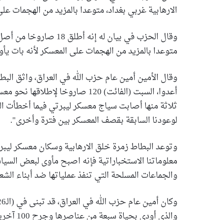
الارهابية غربي بغداد، متوعدا بالمزيد من الهجمات على
متوعدا بالمزيد من الهجمات على المعسكر لأنه بات يأو
وقال الأمين أمين عام حزب الله في العراق، واثق الب
ثلاثة منها أصابت سياج معسكر ليبرتي فيما أخطأت ال
لوعودنا السابقة بقصف المعسكر بين فترة وأخرى".
وتوعد البطاط زمرة خلق الارهابية وسكان معسكر ليبرت
معلوماتنا الاستخباراتية فإنه اصبح مأوى لبعض السي
والجماعات المسلحة التي تنفذ عملياتها ضد أبناء الشع
والذي أو