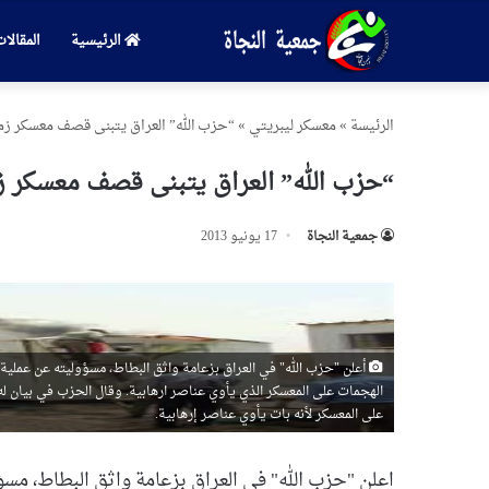
الرئيسية
المقالا
الرئیسة
»
معسكر ليبريتي
»
“حزب الله” العراق يتبنى قصف معسكر زمر
“حزب الله” العراق يتبنى قصف معسكر زم
جمعیة النجاة
17 يونيو 2013
أعلن "حزب الله" في العراق بزعامة واثق البطاط، مسؤوليته عن عملية
على المعسكر لأنه بات يأوي عناصر إرهابية.
ا
علن "حزب الله" في العراق بزعامة واثق البطاط، مس