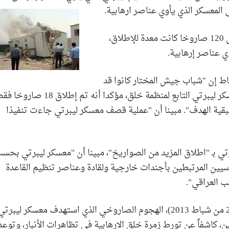
 المعسكر الذي يأوي عناصر ارهابية.
وقال الحزب في بيان له إنه أطلق 18 صاروخا من أصل 120 صاروخا كانت معدة للإطلاق،
ي عناصر إرهابية.
طاط إن "شباب جيش المختار كانوا قد
أعدوا، السبت (الفائت) 120 صاروخا لإطلاقها نحو معسكر ليبرتي التابع لمنظمة خلق، مؤكدا أنه تم إطلاق 
بقية الهدف". مبينا أن "عملية قصف معسكر ليبرتي جاءت تنفيذا
ي بـ "اطلاق المزيد من الصواريخ"، مبينا أن "معسكر ليبرتي بحس
اسيين المرتبطين بأجندات خارجية ولقادة وعناصر تنظيم القاعدة
ب العراقي".
وكان أمين عام حزب الله في العراق، قد تبنى في (الـ26 من شباط 2013)، الهجوم الصاروخي الذي استهدف معسكر ليبرت
دى بحياة سبعة من عناصرها وجرح 100 آخرين، كاشفاً عن تورط زمرة خلق الارهابية في تظاهرات الأنبار، وتوعد