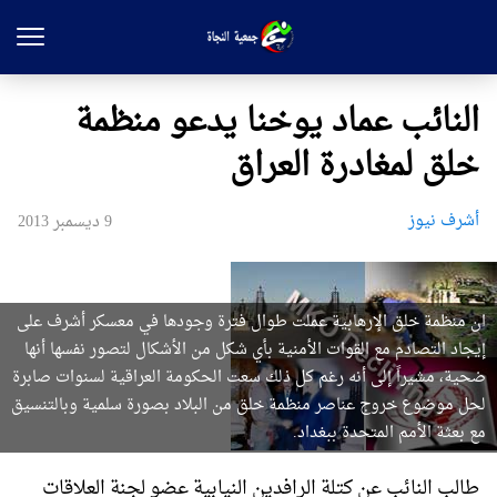
النائب عماد يوخنا يدعو منظمة
خلق لمغادرة العراق
أشرف نيوز
9 ديسمبر 2013
ان منظمة خلق الإرهابية عملت طوال فترة وجودها في معسكر أشرف على
إيجاد التصادم مع القوات الأمنية بأي شكل من الأشكال لتصور نفسها أنها
ضحية، مشيراً إلى أنه رغم كل ذلك سعت الحكومة العراقية لسنوات صابرة
لحل موضوع خروج عناصر منظمة خلق من البلاد بصورة سلمية وبالتنسيق
مع بعثة الأمم المتحدة ببغداد.
طالب النائب عن كتلة الرافدين النيابية عضو لجنة العلاقات