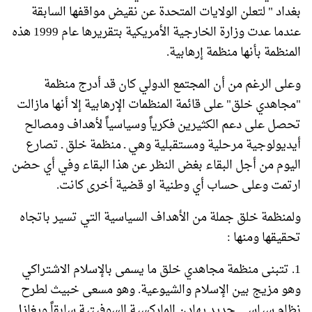
بغداد " لتعلن الولايات المتحدة عن نقيض مواقفها السابقة
عندما عدت وزارة الخارجية الأمريكية بتقريرها عام 1999 هذه
المنظمة بأنها منظمة إرهابية.
وعلى الرغم من أن المجتمع الدولي كان قد أدرج منظمة
"مجاهدي خلق" على قائمة المنظمات الإرهابية إلا أنها مازالت
تحصل على دعم الكثيرين فكرياً وسياسياً لأهداف ومصالح
أيديولوجية مرحلية ومستقبلية وهي ـ منظمة خلق ـ تصارع
اليوم من أجل البقاء بغض النظر عن هذا البقاء وفي أي حضن
ارتمت وعلى حساب أي وطنية او قضية أخرى كانت.
ولمنظمة خلق جملة من الأهداف السياسية التي تسير باتجاه
تحقيقها ومنها :
1. تتبنى منظمة مجاهدي خلق ما يسمى بالإسلام الاشتراكي
وهو مزيج بين الإسلام والشيوعية. وهو مسعى خبيث لطرح
نظام سياسي جديد يهادن الماركسية السوفيتية سابقاً ويغازل