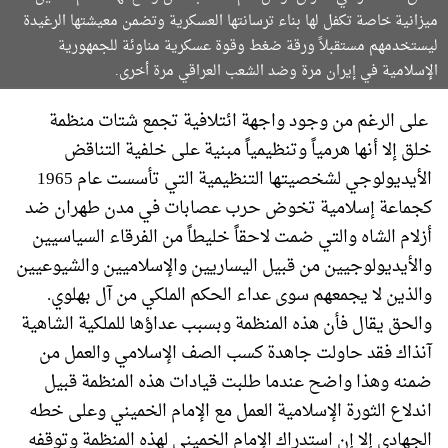
ميزانية خاصة تكفل لها بناء ترسانتها العسكرية وتضمن معيشتها الرغيدة
ليستخدمهم مستقبلاً ورقة ضغط وقوة عسكرية مناوئة للجمهورية
الإسلامية في إيران مرة وضد الشعب العراقي مرة أخرى.
على الرغم من وجود واجهة ائتلافية تجمع شتات منظمة
خلق إلا أنها هرمياً وتنظيمياً مبنية على خلفية التناقض
الأيديولوجي لشخصيتها التنظيمية التي تأسست عام 1965
كجماعة إسلامية تخوض حرب عصابات في مدن طهران ضد
أزلام الشاه والتي ضمت لاحقاً خليطاً من الفرقاء السياسيين
والأيديولوجيين من قبيل اليساريين والإسلاميين والشيوعيين
والذين لا يجمعهم سوى عداء الحكم الملكي من آل بهلوي.
والحق يقال فأن هذه المنظمة وبسبب عداؤها للملكية الشاهية
آنذاك فقد حاولت جاهدة كسب الصف الإسلامي والعمل من
ضمنه وهذا واضح عندما طلبت قيادات هذه المنظمة قبيل
اندلاع الثورة الإسلامية العمل مع الإمام الخميني وعلى خطه
الجهادي إلا إن استدراك الإمام الخميني لهذه المنظمة وتوقفه