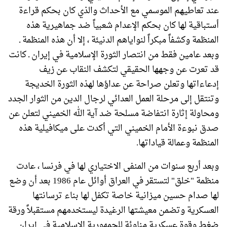
عند تعاطيهم الموسمي مع الأحداث والذي كان بحكم قراءة
أستباقية لها كان بحكم الإعدام شعبياً ضد جماهيرية هذه
المنظمة وكشفاً مبكراً لنواياهم الدنيئة ، إلا أن هذه المنظمة ـ
وبعد عامين فقط من انتصار الثورة الإسلامية في إيران ـ كانت
قد تعرت عن وجهها الحقيقي لتكشف النقاب عن زيف
إدعاءاتها وتعلن صراحة عن عداؤها لهذه الثورة الخديجة
وتنتقل إلى مرحلة العمل العدائي لرجال الدين من الثوار الجدد
ومحاولة إثارة انتفاضة مسلحة ضد آية الله الخميني لتعلن عن
صدق نبوءة الأمام الخميني التي أكدت على ميكافيلية هذه
المنظمة وعمالة قياداتها.
وبعد أربع سنوات من المنفى الاختياري لها في فرنسا ، عادت
منظمة "خلق" لتستقر في العراق أوائل عام 1986 بعد أن وضع
لها صدام حسين ميزانية خاصة تكفل لها بناء ترسانتها
العسكرية وتضمن معيشتها الرغيدة ليستخدمهم مستقبلاً ورقة
ضغط وقوة عسكرية مناوئة للجمهورية الإسلامية في إيران