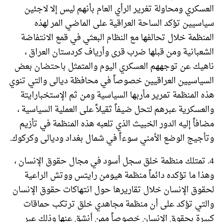
العسكري ومحاولة تغرير الرأي العام بأنهم ليس إلا لاجئين
سياسيين تؤكد الساحة العراقية على الماضي المر لهذه
المنظمة خلال تحالفها مع النظام البعثي في قمع الانتفاضة
الشعبانية ومن قبلها ضرب قرى وأرياف كردستان العراق ،
ناهيك عن توجههم العسكري اليوم والمتمثل باحتضان بعض
السياسيين العراقيين خصوصاً في محافظة ديالى والتي تنوي
هذه المنظمة تمرير مأربها السياسية ومن ثم الإستخبارايتة
والعسكرية عبرهم لتحل ضيفاً ثقيلاً على العملية السياسية ،
مضافاً إليه الدور الخبيث الذي تلعبه هذه المنظمة في تأزيم
وتأجيج الوضع الأمني سوءاً في شمال بغداد وديالى وكركوك.
4. تمتلك منظمة خلق سجل أسود في مجال حقوق الإنسان ،
وهذا ما تؤكده دائماً منظمة هيومن رايتس ووتش الراعية
لحقوق الإنسان خلال تقاريرها حول انتهاكات حقوق الإنسان
والتي تؤكد على أن منظمة مجاهدي خلق ترتكب حماقات
كبيرة بحقوق الإنسان خصوصاً ممن أنشق عنها وذلك عبر