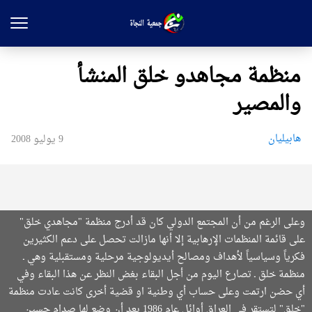
منظمة مجاهدو خلق المنشأ
والمصير
هابیلیان
9 يوليو 2008
وعلى الرغم من أن المجتمع الدولي كان قد أدرج منظمة "مجاهدي خلق"
على قائمة المنظمات الإرهابية إلا أنها مازالت تحصل على دعم الكثيرين
فكرياً وسياسياً لأهداف ومصالح أيديولوجية مرحلية ومستقبلية وهي ـ
منظمة خلق ـ تصارع اليوم من أجل البقاء بغض النظر عن هذا البقاء وفي
أي حضن ارتمت وعلى حساب أي وطنية او قضية أخرى كانت عادت منظمة
"خلق" لتستقر في العراق أوائل عام 1986 بعد أن وضع لها صدام حسين