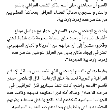
قاسم أن مجاهدي خلق أسم يذكر الشعب العراقي بالقمع
والقتل والسجون، مطالباً القضاء العراقي بمحاكمة المطلوبين
من عناصر هذه زمرهالإرهابية.
وأوضح الإعلامي حيدر قاسم في حوار مع مراسل موقع
"أشرف نيوز"، أن زمره خلق عصابة مجرمة ذات شذوذ ذهني
وفكري، مشيراً إلى أن عرابهم من "أمريكا والكيان الصهيوني
تعثر في إيجاد مكان بديل عن العراق لتوطين عناصر هذه
زمرها لإرهابية المجرمة
".
وفيما يتعلق بالدعم الإعلامي الذي تقمه بعض وسائل الإعلام
العراقية والعربية لجماعة خلق الإرهابية، قال الإعلامي حيدر
قاسم "الدعم واضح، كانت تنفذ سيناريو قتل العراقيين في
مرحله الاحتلال وهناك أدله لدى الحكومه تدينهم وكانت هذه
الجهات السياسيه تتخذهم أداة للقمع والقتل مستغله رغبتهم
المتشبعه بالقتل وتطرفهم وحقدهم ضد العمليه السياسيه