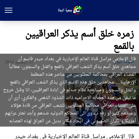
زمره خلق أسم يذكر العراقيين
بالقمع
قال الإعلامي مراسل قناة العالم الإخبارية في بغداد حيدر قاسم أن
أشرف نيوز
27 ديسمبر 2014
مجاهدي خلق أسم يذكر الشعب العراقي بالقمع والقتل والسجون، مطالباً
القضاء العراقي بمحاكمة المطلوبين من عناصر هذه المنظمة
الإرهابية.....مجاهدين خلق هذه الاسم الذي يذكر الشعب العراقي بالقمع
والقتل والسجون ومساعده نظام صدام في ابادة العراقيين، انا وقبل خروج
ما تبقى من هذه العصابه الاجراميه ذات الشذوذ الذهني والفكري، أرى أن
على القضاء العراقي محاكمة المطلوبين للشعب العراقي من قادة هؤلاء
وعددهم كثير أو رفع دعاوى الى المحاكم الدوليه ضدهم وأجد تعثر عرابهم
أمريكا والكيان الصهيوني في ايجاد مكان بديل عن العراق لهذه العصابه
قال الإعلامي مراسل قناة العالم الإخبارية في بغداد حيدر