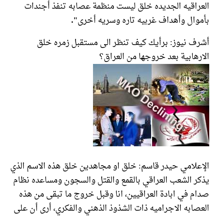
العراقيه الجديده خلق ليست منظمة عصابه تنفذ أجندات
بأموال وأهداف غربيه تاره وسريه أخرى
".
أشرف نيوز: برأيك كيف تنظر الى مستقبل زمره خلق
الارهابية بعد خروجها من العراق؟
الإعلامي حيدر قاسم: خلق او مجاهدين خلق هذه الاسم الذي
يذكر الشعب العراقي بالقمع والقتل والسجون ومساعده نظام
صدام في ابادة العراقيين، انا وقبل خروج ما تبقى من هذه
العصابه الاجراميه ذات الشذوذ الذهني والفكري، أرى أن على