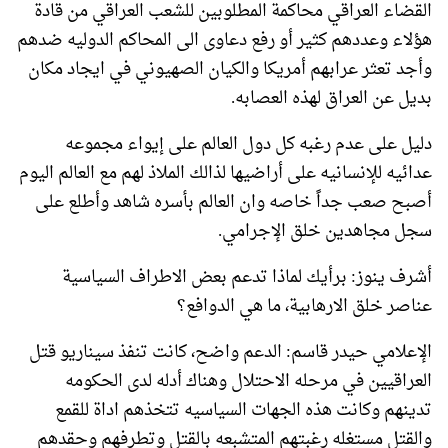
القضاء العراقي محاكمة المطلوبين للشعب العراقي من قادة
هؤلاء وعددهم كثير أو رفع دعاوى الى المحاكم الدوليه ضدهم
وأجد تعثر عرابهم أمريكا والكيان الصهيوني في ايجاد مكان
بديل عن العراق لهذه العصابه.
دليل على عدم رغبه كل دول العالم على إيواء مجموعه
عدائيه للإنسانيه على أراضيها لذالك الملاذ لهم مع العالم اليوم
أصبح صعب جداً خاصه وان العالم بأسره شاهد وأطلع على
سجل مجاهدين خلق الإجرامي.
أشرف ينوز: برأيك لماذا تدعم بعض الاطراف السياسية
عناصر خلق الارهابية، ما هي الدوافع؟
الإعلامي حيدر قاسم: الدعم واضح، كانت تنفذ سيناريو قتل
العراقيين في مرحله الاحتلال وهناك أدله لدى الحكومه
تدينهم وكانت هذه الجهات السياسيه تتخذهم اداة للقمع
والقتل مستغله رغبتهم المتشبعه بالقتل وتطرفهم وحقدهم