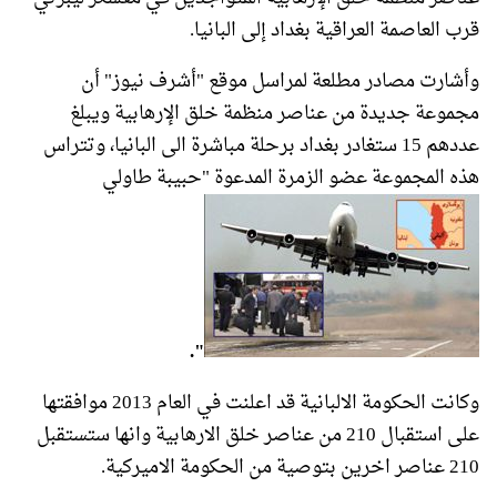
قرب العاصمة العراقية بغداد إلى البانيا.
وأشارت مصادر مطلعة لمراسل موقع "أشرف نيوز" أن
مجموعة جديدة من عناصر منظمة خلق الإرهابية ويبلغ
عددهم 15 ستغادر بغداد برحلة مباشرة الى البانيا، وتتراس
هذه المجموعة عضو الزمرة المدعوة "حبيبة طاولي
".
وكانت الحكومة الالبانية قد اعلنت في العام 2013 موافقتها
على استقبال 210 من عناصر خلق الارهابية وانها ستستقبل
210 عناصر اخرين بتوصية من الحكومة الاميركية.