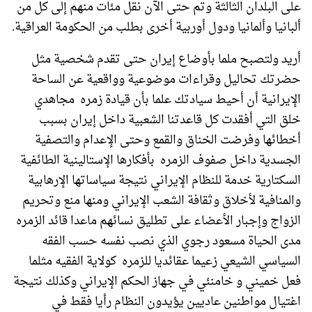
على البلدان الثالثة وتم حتى الآن نقل مئات منهم إلى كل من
ألبانيا وألمانيا ودول أوربية أخرى بطلب من الحكومة العراقية.
أريد ولتصبح ملما بأوضاع إيران حتى تقدم شخصية مثل
حضرتك تحاليل وقراءات موضوعية وواقعية عن الساحة
الإيرانية أن أحيط سيادتك علما بأن قيادة زمره مجاهدي
خلق التي أفقدت كل قاعدتنا الشعبية داخل إيران بسبب
أخطائها وفرضت الخناق والقمع وحتى الإعدام والتصفية
الجسدية داخل صفوف الزمره بأفكارها الإستالينية الطائفية
السكتارية خدمة للنظام الإيراني نتيجة سياساتها الإرهابية
والمنافية لأخلاق وثقافة الشعب الإيراني ومنها منع وتحريم
الزواج وإجبار الأعضاء على تطليق نسائهم ماعدا قائد الزمره
مدى الحياة مسعود رجوي الذي نصب نفسه حسب الفقه
السياسي الشيعي زعيما عقائديا للزمره كولاية الفقيه مثلما
فعل خميني و خامنئي في جهاز الحكم الإيراني وكذلك نتيجة
اغتيال مواطنين عاديين يؤيدون النظام رأيا فقط في