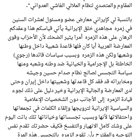
المقاوم والمتصدي لنظام الملالي الفاشي العدواني
".
بالنسبة لي كإيراني معارض عضو ومسئول لعشرات السنين
في زمره مجاهدي خلق الإيرانية يأتي قياسكم هذا وعقدكم
الرهان على هذه الزمره أمرا يثير الضحك لأن الأحزاب وقوى
المعارضة العربية أيا كان فلها قاعدة شعبية داخل وطنها
وشعبها ولكن هذه الزمره وبسبب سياسات قائدها (رجوي)
الخاطئة بل الإجرامية والخيانية ضد وطنه وشعبه ومنها
سياسة التجسس لصالج نظام صدام حسين وجيشه
ومخابراته قد فقد كل قاعدتها وشعبيتها داخل إيران وحتى
لدى المعارضة والجالية الإيرانية وخير دليل على ذلك لجوء
قيادة الزمره إلى الأجانب دون الشخصيات الإعلامية
والسياسية الإيرانية لترويجها وإلقاء الكلمات في تجمعاتها
واحتفالاتها لأنها وبسبب تجسساتها وخياناتها تلك باتت اليوم
على وشك كامل الانهيار والتفسخ فكيف حضرتك تقدم نفس
التوجيه والمقترح بأن تقوم الزمره بالتجسس هذه المرة