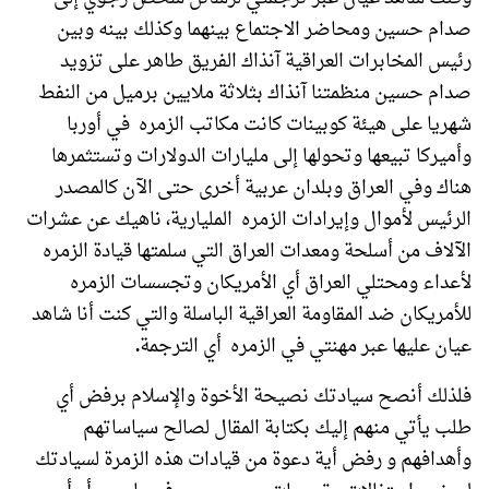
صدام حسين ومحاضر الاجتماع بينهما وكذلك بينه وبين
رئيس المخابرات العراقية آنذاك الفريق طاهر على تزويد
صدام حسين منظمتنا آنذاك بثلاثة ملايين برميل من النفط
شهريا على هيئة كوبينات كانت مكاتب الزمره في أوربا
وأميركا تبيعها وتحولها إلى مليارات الدولارات وتستثمرها
هناك وفي العراق وبلدان عربية أخرى حتى الآن كالمصدر
الرئيس لأموال وإيرادات الزمره المليارية، ناهيك عن عشرات
الآلاف من أسلحة ومعدات العراق التي سلمتها قيادة الزمره
لأعداء ومحتلي العراق أي الأمريكان وتجسسات الزمره
للأمريكان ضد المقاومة العراقية الباسلة والتي كنت أنا شاهد
عيان عليها عبر مهنتي في الزمره أي الترجمة
.
ﻓﻠﺬﻟﻚ ﺃﻧﺼﺢ سيادتك ﻧﺼﻴﺤﺔ ﺍﻷ‌ﺧﻮﺓ ﻭﺍﻹ‌ﺳﻼ‌ﻡ ﺑﺮﻓﺾ أي
طلب يأتي منهم إليك بكتابة المقال لصالح سياساتهم
وأهدافهم و رفض أية دعوة من قيادات هذه الزمرة لسيادتك