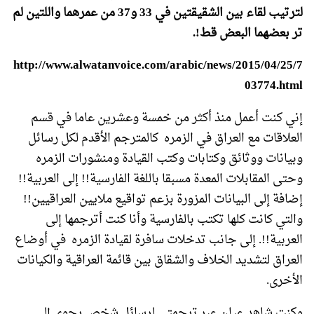
لترتيب لقاء بين الشقيقتين في 33 و37 من عمرهما واللتين لم
تر بعضهما البعض قط
!.
http://www.alwatanvoice.com/arabic/news/2015/04/25/7
03774.html
إني كنت أعمل منذ أكثر من خمسة وعشرين عاما في قسم
العلاقات مع العراق في الزمره كالمترجم الأقدم لكل رسائل
وبيانات ووثائق وكتابات وكتب القيادة ومنشورات الزمره
وحتى المقابلات المعدة مسبقا باللغة الفارسية!! إلى العربية!!
إضافة إلى البيانات المزورة بزعم تواقيع ملايين العراقيين!!
والتي كانت كلها تكتب بالفارسية وأنا كنت أترجمها إلى
العربية!!. إلى جانب تدخلات سافرة لقيادة الزمره في أوضاع
العراق لتشديد الخلاف والشقاق بين قائمة العراقية والكيانات
الأخرى.
وكنت شاهد عيان عبر ترجمتي لرسائل شخص رجوي إلى