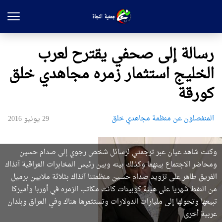
رسالة إلى صحفي يقترح لعرب
الخليج استثمار زمره مجاهدي خلق
كورقة
المنفصلون عن منظمة مجاهدي خلق
29 يونيو 2016
وكنت شاهد عيان عبر ترجمتي لرسائل شخص رجوي إلى صدام حسين
ومحاضر الاجتماع بينهما وكذلك بينه وبين رئيس المخابرات العراقية آنذاك
الفريق طاهر على تزويد صدام حسين منظمتنا آنذاك بثلاثة ملايين برميل
من النفط شهريا على هيئة كوبينات كانت مكاتب الزمره في أوربا وأميركا
تبيعها وتحولها إلى مليارات الدولارات وتستثمرها هناك وفي العراق وبلدان
عربية أخرى