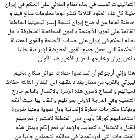
الثمانينيات تسبب في بقاء نظام الملالي على الحكم في إيران
طيلة كل هذه العقود الثلاثة تنشر دوما معلومات مبالغ فيها و
خاطئة تماما عن أوضاع إيران نتيجة إستراتيجيتها الخاطئة
القائمة على تعزيز الأجنحة والقوى المحافظة المتطرفة داخل
نظام الحكم في إيران على حساب الأجنحة والقوى المعتدلة
الحكيمة التي تعمل جميع القوى المعارضة الإيرانية حاليا
داخل إيران وخارجها لتعزيز الأخير ضد الأولى.
هذا وإني أرجوكم أن تساعدوا حملات عوائل سكان مخيم
ليبرتي بالقرب من مطار بغداد لنقلهم الى البلدان الثالثة حفاظا
لحياتهم والسماح لأسرى هذه الزمرة بالاتصال بالعالم خارج
التنظيم وفي الدرجة الأولى بعوائلهم واللقاء بها حيث أنكم
وبهكذا مقترحات خطرة لاإنسانية وبل دموية ومنها ضرورة
استخدامهم كورقة بأيدي دول المنطقة لاستمرار تعرضهم
للقتل والاعتقال والتعذيب والإعدام. نعم إنكم وبمثل هذه
المقترحات التي أوردتموها في مقالكم تتحملون جانبا من