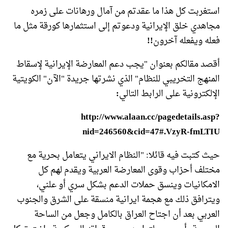
استغربت كل هذا ما عقدتم من آمال ورهانات على زمره
مجاهدي خلق الإيرانية ودعوتم إلى استثمارها كورقة مثل ما
فعله ويفعله آخرون
!!
أقصد مقالكم بعنوان "يجب دعم المعارضة الإيرانية لإسقاط
المنهج التخريبي للنظام" الذي نشرتها جريدة "الآن" الكويتية
الإلكترونية على الرابط التالي
:
http://www.alaan.cc/pagedetails.asp?
nid=246560&cid=47#.VzyR-fmLTIU
حيث كتبت فيه قائلا: "النظام الايراني يتعامل بحرية مع
مختلف أحزاب وقوى المعارضة العربية ويقدم لهم كل
الامكانيات وينسق حملات الدعم بشكل سري أو علني،
ويترافق ذلك مع هجمة ايرانية منسقة على الشرق والجنوب
العربي بعد أن اجتاح العراق بالكامل وجعل من الساحة