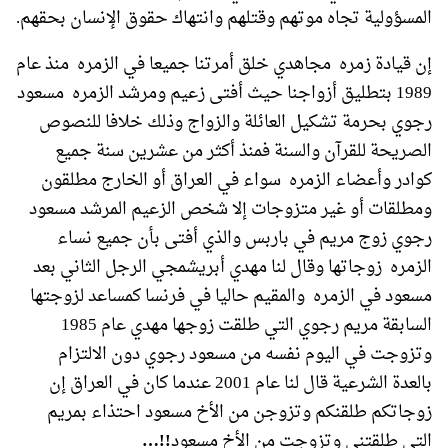
المسؤولية تجاه موتهم وقتلهم وانتهاك حقوق الإنسان بحقهم.
إن قيادة زمره مجاهدي خلق أمرتنا جميعا في الزمره منذ عام
1989 بتطليق أزواجنا حيث أفتى زعيم ومرشد الزمره مسعود
رجوي بحرمة تشكيل العائلة والزواج وذلك خلافا للنصوص
الصريحة للقرآن والسنة فمنذ أكثر من عشرين سنة جميع
كوادر وأعضاء الزمره سواء في العراق أو الخارج مطلقون
ومطلقات أو غير متزوجات إلا شخص الزعيم المرشد مسعود
رجوي زوج مريم في باربس والذي أفتى بأن جميع نساء
الزمره زوجاتها وقال لنا مهدي أبريشمجي الرجل الثاني بعد
مسعود في الزمره والمقيم حاليا في فرنسا كمساعد لزوجتها
السابقة مريم رجوي التي طلقت زوجها مهدي عام 1985
وتزوجت في اليوم نفسه من مسعود رجوي دون الالتزام
بالعدة الشرعية قال لنا عام 2001 عندما كان في العراق إن
زوجاتكم طلقنكم وتزوجن من الأخ مسعود احتذاء بمريم
التي طلقتني وتزوجت من الأخ مسعود
!!…