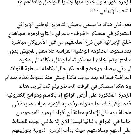
الزمره كورقة ويتخذوا منها جسرا للتواصل والتفاهم مع
الشعب الإيراني؟؟
!!
نعم، كان هناك ما يسمى بجيش التحرير الوطني الإيراني
المتمركز في معسكر «أشرف» بالعراق والتابع لزمره مجاهدي
خلق الإيرانية قبل نزع أسلحتهم من قبل الأمريكان مباشرة
بعد سقوط الحكومة الوطنية العراقية فلا معنى للجيش بدون
سلاح، وتم إخلاء المعسكر تماما ونقل سكانه إلى مخيم
ليبرتي ببغداد ويخضع المعسكر حاليا بكامله لسيطرة القوات
العراقية فيما لم يعد يوجد هكذا جيش منذ سقوط نظام صدام
ولا هكذا معسكر في الوقت الحاضر ولم تعد توجد هناك
الزمره المذكورة على أرض الواقع إلا بالاسم ومواقع إلكترونية
فقط وكل ذلك أعلنته واعترفت به الزمره مرات عديدة في
مختلف وسائل الإعلام معلنة أن أفراد الزمره الموجودين
حاليا في العراق وألبانيا ليسوا الآن إلا طالبي لجوء للحفاظ
على أمنهم وسلامتهم حيث بدأت الزمره الدولية بتوزيعهم