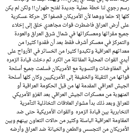
رسم رجوي لنا خطة عملية جديدة لفتح طهران!! ولكن لم يكن
كلها إلا حلما ووهما لأن الأمريكان قصفوا كل حركة عسكرية
على أرض العراق فاضطرت قوات مجاهدي خلق إلى إخلاء
جميع مقراتها ومعسكراتها في شمال شرق العراق والعودة
والتمركز في معسكر أشرف فقط بعد أن فقدوا كثيرا من
معداتهم العراقية وتكبدوا كثيرا من الخسائر في الأرواح على
أيدي القوات المحلية المقاتلة من الكرد ثم دخلت قيادة الزمره
في المفاوضات والتسوية مع الأمريكان فسلمت جميع أسلحة
قواتها من الثقيلة والخفيفة إلى الأمريكيين وكان كلها أسلحة
الجيش العراقي المقدمة لها من قبل الحكومة العراقية أو
المنهوبة من معسكرات الجيش العراقي بعد الغزو الأمريكي
للعراق وبعد ذلك بدأ مشوار العلاقات التخاذلية التآمرية
التخابرية بين قيادة الزمره والقوات الأمريكية حتى ضد
المقاومة العراقية الباسلة وكثير من حالات التعاون بينهم وبين
الأمريكان من التجسس والطعن والخيانة ضد العراق وأرضه