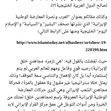
لصالح الدول العربية الخليجية؟
!!.
وكذلك مقالكم بعنوان "العرب ونصرة المعارضة الوطنية
الإيرانية" الذي نشرتها صحف "البشير" و"السياسة" و"الإسلام
اليوم" الخليجية ومنها على الرابط التالي
:
http://www.islamtoday.net/albasheer/artshow-19-
228399.htm
حيث تفضلت بالقول فيه: "هي (زمره مجاهدي خلق
الإيرانية) رصيد قوي وفاعل ومهم للعالم العربي لم يتم
إستثماره أبدا بل كان الإهمال والتناسي سمة الموقف! وذلك
يمثل خللا ستراتيجيا غير مقبول ولا معقول بالمرة!، فحركة
مجاهدي الشعب الإيراني وهي كبرى حركات المعارضة
الوطنية الإيرانية المعروفة بإسم (مجاهدين خلق) تمتلك من
الخبرة ومن أدوات التوغل في عمق مركز القرار الإيراني لابد