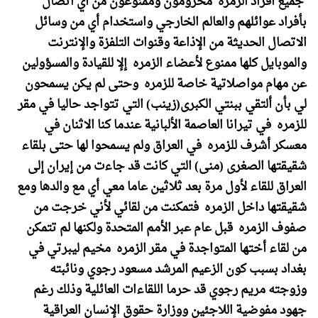
جميع أفراد الزمره محرومون وممنوعون من أي اتصال
بأفراد عوائلهم والعالم الخارجي واستخدام أي من وسائل
الاتصال الحديثة من الإذاعة وقنوات التلفزة والإنترنت
والموبايل كلها ممنوع لأعضاء الزمره إلإ للقيادة والمسؤولين
عن مهام مواصلاتية خاصة للزمره وحتى لم يكن يسمحون
لي بأن ألتقي ببنتي الكبرى(زينب) التي تتواجد حاليا في مقر
للزمره في تيرانا العاصمة الألبانية عندما كنا الاثنان في
معسكر أشرف للزمره في العراق ولم يسمحوا لها حتى بلقاء
شقيقتها الصغرى (منى) التي كانت قد جاءت من إيران إلى
العراق للقاء لأول مرة بعد ثلاثين عاما معي أي مع والدها ومع
شقيقتها داخل الزمره فتمكنت من لقائي لأني خرجت من
صفوف الزمره قبل عام عبر الأمم المتحدة ولكنها لم تتمكن
من لقاء أختها المتواجدة في مقر الزمره مخيم ليبرتي في
بغداد بسبب كون الزعيم المرشد مسعود رجوي ونائبته
وزوجته مريم رجوي قد حرما اللقاءات العائلية وذلك رغم
جهود مفوضية اللاجئين ووزارة حقوق الإنسان العراقية