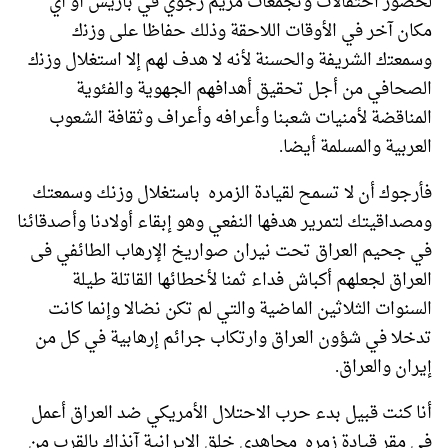
ﻟﺤﻀﻮﺭ احتفالات وتجمعات مريم رجوي في باريس أو أي
مكان آخر في الأوقات اللاحقة ﻭﺫﻟﻚ ﺣﻔﺎﻇﺎ ﻋﻠﻰ ﻭﺯﻧك
ﻭﺳﻤﻌﺘك ﺍﻟﺸﺮﻳﻔﺔ ﻭﺍﻟﺤﺴﻨﺔ لأ‌ﻧﻪ ﻻ‌ ﻫﺪﻑ ﻟﻬﻢ ﺇﻻ‌ ﺍﺳﺘﻐﻼ‌ﻝ ﻭﺯﻧك
الصحافي من أجل تحقيق ﺃﻫﺪﺍﻓﻬﻢ الجهوية والفئوية
المناقضة لأمنيات شعبنا وأعرافه وأعراف وثقافة الشعوب
العربية والمسلمة أيضا.
فأرجوك أن لا تسمح لقيادة الزمره باستغلال وزنك وسمعتك
ومصداقيتك لتمرير هدفها النفعي وهو إبقاء أولادنا وأصدقائنا
في جحيم العراق تحت نيران صواريخ الإرهاب الطائفي فى
العراق لجعلهم أكباش فداء ثمنا لأخطائها القاتلة طيلة
السنوات الثلاثين الماضية والتي لم تكن نضالا وإنما كانت
تدخلا في شؤون العراق وارتكاب جرائم إرهابية في كل من
إيران والعراق.
أنا كنت قبيل بدء حرب الاحتلال الأمريكي ضد العراق أعمل
في مقر قيادة زمره مجاهدي خلق الإيرانية آنذاك بالقرب من