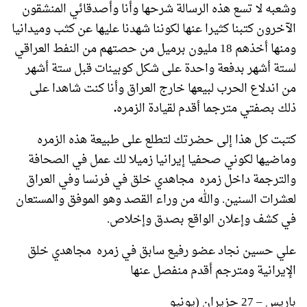
وشعبه لا تسع هذه الرسالة شرحها وأنا وأصدقائي المنشقون
الآخرون كتبنا كثيرا عنها لكوننا شهدنا عليها عن كثب وميدانيا
ومنها أخذهم 18 مليون برميل من حصتهم من النفط العراقي
لستة أشهر بدفعة واحدة على شكل كوبينات قبل ستة أشهر
من اندلاع الحرب لبيعها خارج العراق وأنا كنت شاهدا على
ذلك بصفتي مترجما أقدم لقيادة الزمره
.
كتبت كل هذا إلى حضرتك لتطلع على طبيعة هذه الزمره
وماضيها لكوني صحفيا إيرانيا زميلا لك عمل في الصحافة
والترجمة داخل زمره مجاهدي خلق في فرنسا وفي العراق
لعشرات السنين. والله من وراء القصد وهو الموفق والمستعان
في كشف وإعلان الواقع بصدق وإخلاص.
علي حسين نجاد عضو رفيع سابق في زمره مجاهدي خلق
الإيرانية ومترجم أقدم منفصل عنها
باريس – 27 حزيران (يونيو