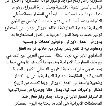
السورية رأس رمح لتواجد وعبور قواته العسكرية واخترق كل
قواعد وأسس اللعبة الاقليمية وملف ادارة الصراع، وهو ما
يتطلب ردا عربيا معاكسا مساوياً في المقدار ومعاكساً في
الاتجاه، يعتمد أساسا على فتح خطوط التواصل مع القوى
الايرانية الوطنية المعارضة للنظام الايراني ومن التي تستطيع
توفير خدمات جمة للدول العربية من خلال استشعارها بما
يدور في العمق الايراني، وتوفير خدمات لوجستية
ومعلوماتية لا تقدر بثمن يمكن من خلالها قراءة العقل
السلطوي الايراني، تردد النظام السياسي العربي عن التعاطي
مع ملف المعارضة الايرانية وخصوصا أكبر قواها وهي جماعة
(مجاهدون خلق) صاحبة التاريخ النضالي الكبير والخبرة
المتميزة في المقاومة الوطنية الايرانية والتي لها انتشار
وشعبية واسعة في العمق الايراني وبما تمتلك من تاريخ
نضالي وخبرات ميدانية، يمثل خللا جوهريا في ستراتيجية
الاختراق للعمق الايراني وبناء جدار واق فعال ضد
المخططات الايرانية هي أشد ما يحتاجه اليوم المعسكر