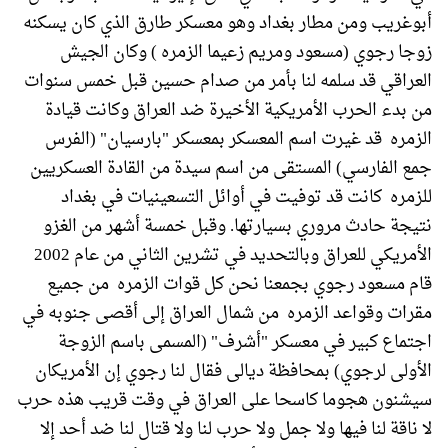
أبوغريب ومن مطار بغداد وهو معسكر طارق الذي كان يسكنه
زوجا رجوي (مسعود ومريم زعيما الزمره ) وكان الجيش
العراقي قد سلمه لنا بأمر من صدام حسين قبل خمس سنوات
من بدء الحرب الأمريكية الأخيرة ضد العراق وكانت قيادة
الزمره قد غيرت اسم المعسكر بمعسكر "بارسيان" (الفرس
جمع الفارسي) المستقى من اسم سيدة من القادة العسكريين
للزمره كانت قد توفيت في أوائل التسعينيات في بغداد
نتيجة حادث مروري بسيارتها. وقبل خمسة أشهر من الغزو
الأمريكي للعراق وبالتحديد في تشرين الثاني من عام 2002
قام مسعود رجوي بجمعنا نحن كل قوات الزمره من جميع
مقرات وقواعد الزمره من شمال العراق إلى أقصى جنوبه في
اجتماع كبير في معسكر "أشرف" (المسمى باسم الزوجة
الأولى لرجوي) بمحافظة ديالى فقال لنا رجوي إن الأمريكان
سيشنون هجوما كاسحا على العراق في وقت قريب هذه حرب
لا ناقة لنا فيها ولا جمل ولا حرب لنا ولا قتال لنا ضد أحد إلا