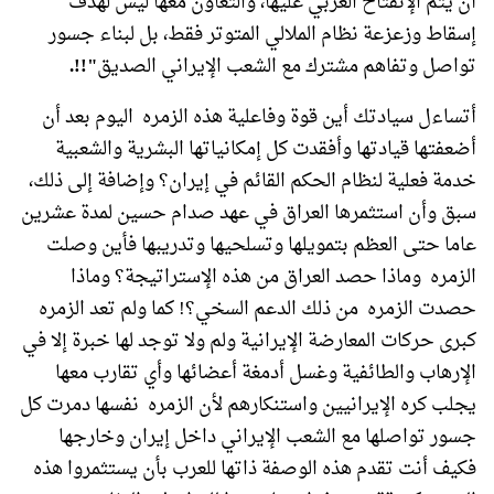
أن يتم الإنفتاح العربي عليها، والتعاون معها ليس لهدف
إسقاط وزعزعة نظام الملالي المتوتر فقط، بل لبناء جسور
تواصل وتفاهم مشترك مع الشعب الإيراني الصديق
"!!.
أتساءل سيادتك أين قوة وفاعلية هذه الزمره اليوم بعد أن
أضعفتها قيادتها وأفقدت كل إمكانياتها البشرية والشعبية
خدمة فعلية لنظام الحكم القائم في إيران؟ وإضافة إلى ذلك،
سبق وأن استثمرها العراق في عهد صدام حسين لمدة عشرين
عاما حتى العظم بتمويلها وتسلحيها وتدريبها فأين وصلت
الزمره وماذا حصد العراق من هذه الإستراتيجة؟ وماذا
حصدت الزمره من ذلك الدعم السخي؟! كما ولم تعد الزمره
كبرى حركات المعارضة الإيرانية ولم ولا توجد لها خبرة إلا في
الإرهاب والطائفية وغسل أدمغة أعضائها وأي تقارب معها
يجلب كره الإيرانيين واستنكارهم لأن الزمره نفسها دمرت كل
جسور تواصلها مع الشعب الإيراني داخل إيران وخارجها
فكيف أنت تقدم هذه الوصفة ذاتها للعرب بأن يستثمروا هذه