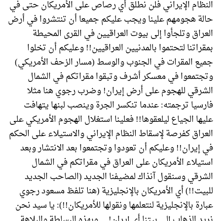
النظام الإيراني فلن نطلق أي رصاص على الأمريكان حتى في
حالة هجومهم علينا ويجب عليكم جميعا أن تنتشروا في أرض
العراق وتلجأوا إلى بيوت العراقيين في القرى المحيطة
بمقراتنا لتحتموا بالمدنيين العراقيين!! وعليكم أن تخلوا
جميع المقرات في الجنوب والوسط (مسار الزحف الأمريكي)
وتجتمعوا في معسكر أشرف وتبقوا مقراتكم في الشمال
الشرقي للهجوم على أرض إيران! وضرب رجوي هنا مثلا
فارسيا ترجمته: عندما تنكسر الجرة وينصب لبنها يتهافت
عليها الجياع ليلعقوها!! فعلينا استغلال الهجوم الأمريكي على
العراق كفرصة لإسقاط النظام الإيراني والاستيلاء على الحكم
في إيران!! وعليكم أن تعودوا وتجتمعوا بعد الانتشار وبعد
استيلاء الأمريكان على العراق في مقراتكم في الشمال
الشرقي وسنقول آنذاك لمضيفنا الجديد (الصاحب الجديد
للبيت!!) أي الأمريكان بالإنجليزية (هنا تلفظ مسعود رجوي
عبارة بالإنجليزية لنتعلمها ونقولها للأمريكان!!): يا سيد نحن
نريد الذهاب إلى بيتنا أي إيران!… وبهذه البساطة والبلاهة