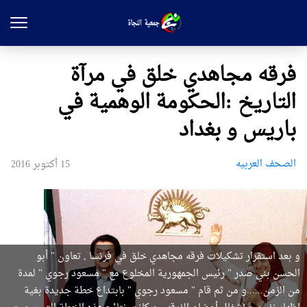
فرقه مجاهدي خلق في مرآة
التاريخ :الحكومة الوهمية في
باريس و بغداد
الصحف العربیه
15 أكتوبر 2016
و بعد استقرار تشكيلات فرقه مجاهدي خلق في فرنسا , تعاون " أبو
الحسن بني صدر " رئيس الجمهورية المخلوع مع " مسعود رجوي " لمدة
من الزمن......و من ثم قام " مسعود رجوي " بابتداع خطة جديدة بغية