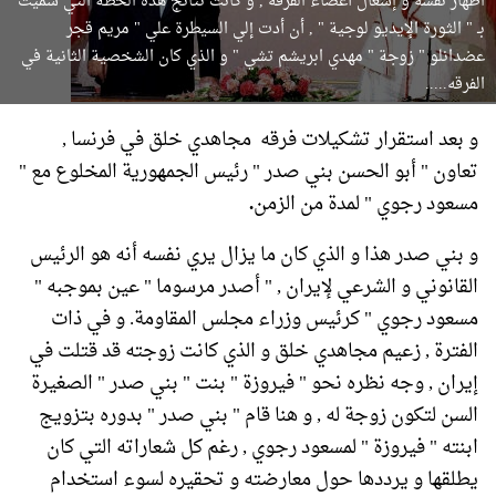
اظهار نفسه و إشغال أعضاء الفرقه , و كانت نتائج هذه الخطة التي سميت
بـ " الثورة الإيديو لوجية " , أن أدت إلي السيطرة علي " مريم قجر
عضدانلو " زوجة " مهدي ابريشم تشي " و الذي كان الشخصية الثانية في
الفرقه.....
و بعد استقرار تشكيلات فرقه مجاهدي خلق في فرنسا ,
تعاون " أبو الحسن بني صدر " رئيس الجمهورية المخلوع مع "
مسعود رجوي " لمدة من الزمن
.
و بني صدر هذا و الذي كان ما يزال يري نفسه أنه هو الرئيس
القانوني و الشرعي لإيران , " أصدر مرسوما " عين بموجبه "
مسعود رجوي " كرئيس وزراء مجلس المقاومة. و في ذات
الفترة , زعيم مجاهدي خلق و الذي كانت زوجته قد قتلت في
إيران , وجه نظره نحو " فيروزة " بنت " بني صدر " الصغيرة
السن لتكون زوجة له , و هنا قام " بني صدر " بدوره بتزويج
ابنته " فيروزة " لمسعود رجوي , رغم كل شعاراته التي كان
يطلقها و يرددها حول معارضته و تحقيره لسوء استخدام