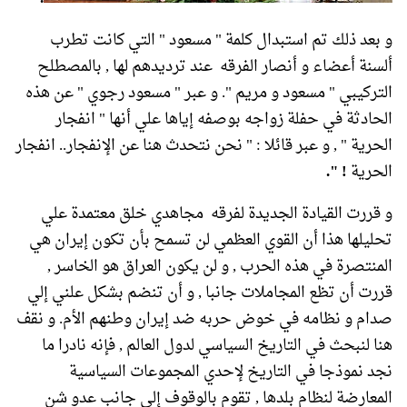
و بعد ذلك تم استبدال كلمة " مسعود " التي كانت تطرب
ألسنة أعضاء و أنصار الفرقه عند ترديدهم لها , بالمصطلح
التركيبي " مسعود و مريم ". و عبر " مسعود رجوي " عن هذه
الحادثة في حفلة زواجه بوصفه إياها علي أنها " انفجار
الحرية " , و عبر قائلا : " نحن نتحدث هنا عن الإنفجار.. انفجار
الحرية
! ".
و قررت القيادة الجديدة لفرقه مجاهدي خلق معتمدة علي
تحليلها هذا أن القوي العظمي لن تسمح بأن تكون إيران هي
المنتصرة في هذه الحرب , و لن يكون العراق هو الخاسر ,
قررت أن تظع المجاملات جانبا , و أن تنضم بشكل علني إلي
صدام و نظامه في خوض حربه ضد إيران وطنهم الأم. و نقف
هنا لنبحث في التاريخ السياسي لدول العالم , فإنه نادرا ما
نجد نموذجا في التاريخ لإحدي المجموعات السياسية
المعارضة لنظام بلدها , تقوم بالوقوف إلي جانب عدو شن