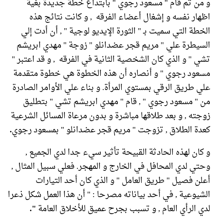
و من ثم قام " مسعود رجوي " بابتداع خطة جديدة بغية
اظهار نفسه و إشغال أعضاء الفرقه , و كانت نتائج هذه
الخطة التي سميت بـ " الثورة الإيديو لوجية " , أن أدت إلي
السيطرة علي " مريم قجر عضدانلو " زوجة " مهدي ابريشم
تشي " و الذي كان الشخصية الثانية في الفرقه , و قد اعتبر "
مسعود رجوي " و أنصاره أن هذه الخطوة هي خطوة متقدمة
علي طريق الرقي بمستوي المرأة. و بناء علي الأوامر الصادرة
من " مسعود رجوي " , قام " مهدي ابريشم تشي " بتطليق
زوجته , و بعد طلاقها مباشرة و بدون مرعاة المسائل الشرعية
كعدة الطلاق , تزوجت " مريم قجر عضدانلو " بمسعود رجوي
.
و كان لهذه الحادثة القبيحة تأثير سيء جدا لدي الجميع ,
وحتي لدي المحافل في الخارج و المهجر. فعلي سبيل المثال ,
أعلن فصيل " طريق العامل " و الذي كان أحد التيارات
الشيوعية , في أحد بياناته مصرحا : " أن هذا العمل شكل ذعرا
لدي الرأي العام , و تسبب بجرح عميق للأخلاق العامة
".