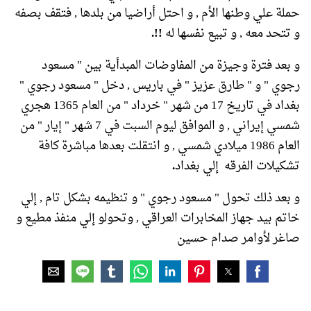
حملة علي وطنها الأم , و احتل أراضيا من بلدها , فتقف بصفه
و تتحد معه , و تبيع نفسها له
!!.
و بعد فترة وجيزة من المفاوضات المبدأية بين " مسعود
رجوي " و " طارق عزيز " في باريس , دخل " مسعود رجوي "
بغداد في تاريخ 17 من شهر " خرداد " من العام 1365 هجري
شمسي إيراني , و الموافق ليوم السبت في 7 شهر " إيار " من
العام 1986 ميلادي شمسي , و انتقلت بعدها مباشرة كافة
تشكيلات الفرقه إلي بغداد
.
و بعد ذلك تحول " مسعود رجوي " و تنظيمه بشكل تام , إلي
خاتم بيد جهاز المخابرات العراقي , وتحولو إلي منفذ مطيع و
صاغر لأوامر صدام حسين