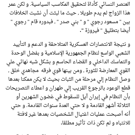
العنصر النسائي كأداة لتحقيق المكاسب السياسية. و لكن عمر
هذا الزواج لم يدم طويلا , حيث ما لبثت أن نشبت الخلافات
بين " مسعود رجوي " و " بني صدر " , فبدوره قام " رجوي "
أيضا بتطليق " فيروزة
".
و نتيجة الانتصارات العسكرية المتلاحقة و الدعم و التأييد
الشعبي الواسع لنظام الجمهورية الإسلامية و بفضل الوحدة
والتماسك الداخلي و القضاء الحاسم و بشكل شبه نهائي علي
القوي المعارضة للثورة , ومن بينها قوي فرقه مجاهدي خلق ,
وصل النظام إلي مرحلة من الثبات بحيث لا يكن ممكنا بعدها
قطع الوعود بالرجوع القريب إلي طهران و اعطاء التصريحات
بأن النظام في إيران آيل للسقوط في غضون الشهرين أو
الثلاثة أشهر القادمة و لا حتي العدة سنوات القادمة. و حتي
أنه أصبحت عمليات اغتيال الشخصيات بعدها غير لافتة
للانتباه و لم تكن ذات تأثير مطلقا
.