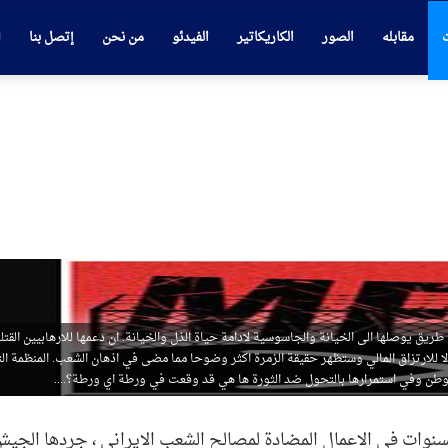
ت
مقابله
الصور
الكاريكاتير
الفيدئو
من نحن
إتصل بنا
 يوصلها الى الخيانة والجاسوسية لادامة حياة الذل والخيانة. ان دعمها للارهابيين القتل
ا للارتزاق المالي وستظهر حقيقة الزمرة اكثر وضوحا مما مضى في اذهان الشعب. المنظمة ال
لوطن وفي استمرارها بالتحول ضد الثورة ها هي قد وقعت في ورطة اي ورطة؟....
 لسنوات في الاعمال المضادة لمصالح الشعب الايراني ، جردها الجي