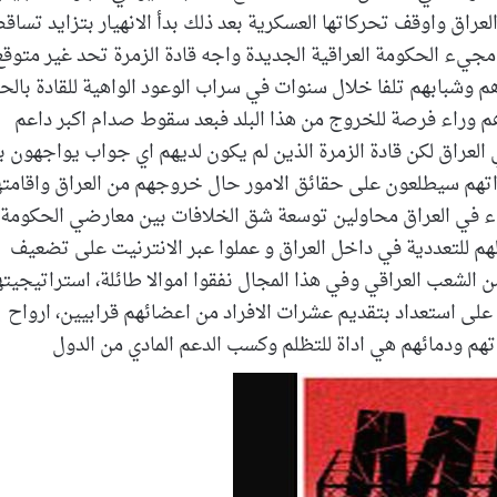
عراق واوقف تحركاتها العسكرية بعد ذلك بدأ الانهيار بتزايد تساق
مجيء الحكومة العراقية الجديدة واجه قادة الزمرة تحد غير متوقع
م وشبابهم تلفا خلال سنوات في سراب الوعود الواهية للقادة بالح
م وراء فرصة للخروج من هذا البلد فبعد سقوط صدام اكبر داعم
عراق لكن قادة الزمرة الذين لم يكون لديهم اي جواب يواجهون ب
اتهم سيطلعون على حقائق الامور حال خروجهم من العراق واقامت
لبقاء في العراق محاولين توسعة شق الخلافات بين معارضي الحكومة
هم للتعددية في داخل العراق و عملوا عبر الانترنيت على تضعيف
الشعب العراقي وفي هذا المجال نفقوا اموالا طائلة، استراتيجيت
 على استعداد بتقديم عشرات الافراد من اعضائهم قرابيين، ارواح
تهم ودمائهم هي اداة للتظلم وكسب الدعم المادي من الدول