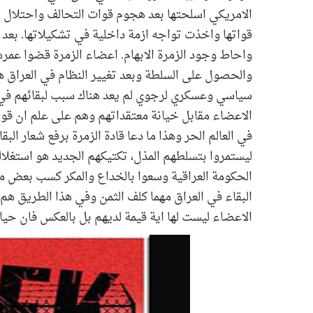
الامريكي اسلحتها بعد هجوم قوات التحالف واحتلال ال
قواتها واخذت تواجه ازمة داخلية في تشكيلاتها. بعد 
واحاط وجود الزمرة الابهام. اعضاء الزمرة قضوا عمره
والحصول على السلطة وبعد تغيير النظام في العراق ه
سياسي وعسكري لرجوي لم يعد هناك سبب لبقائهم في ال
الاعضاء مقابل خيانة معتقداتهم وهم على علم ان قو
في العالم الحر وهذا ما دعا قادة الزمرة برفع شعار ا
ليستمروا بتسلطهم المذل، تكتيكهم الجديد هو استغلال
الحكومة العراقية وسعوا بالخداع والمكر كسب بعض من 
البقاء في العراق مهما كلف الثمن وفي هذا الطريق هم
الاعضاء ليست لها اية قيمة لديهم بل بالعكس فان حيا