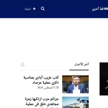
بحث
لغة أخرى
تابعنا
عن
آخر الأخبار
کتب غریب آبادی بمناسبة
ة
ذکری عملیة مرصاد
تي
1 أغسطس 2026
جرائم حرب ارتکبها زمرة
مجاهدی خلق فی عملیة
ش