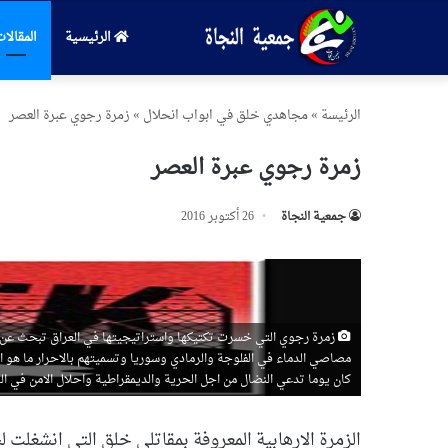
الرئيسية
المقالا
الرئیسة
»
مجاهدي خلق في ابواب انحلال
»
زمرة رجوي عبرة العصر
زمرة رجوي عبرة العصر
جمعیة النجاة
26 أكتوبر 2016
زمرة رجوي التي خسرت تكتيكها واستراتيجيتها في العراق تبحث عن طريق
مصاصي الدماء في الفلوجة والرمادي وسوريا وتسميتهم بالاحرار ما هو ال
كان يوما تدعي النضال من اجل الحرية والديمقراطية واحلال الامن في ا
الزمرة الارهابية المعروفة بمقاتلي خلق التي انشغلت