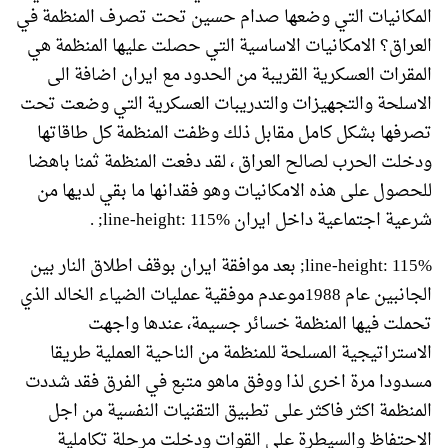
المكانيات التي وضعها صدام حسين تحت تصرف المنظمة في
العراق؟ الامكانيات الاساسية التي حصلت عليها المنظمة هي
المقرات العسكرية القريبة من الحدود مع ايران اضافة الى
الاسلحة والتجهيزات والتدريبات العسكرية التي وضعت تحت
تصرفها بشكل كامل مقابل ذلك وظفت المنظمة كل طاقاتها
ودخلت الحرب لصالح العراق ، لقد دفعت المنظمة ثمنا باهضا
للحصول على هذه الامكانيات وهو فقدانها ما بقي لديها من
شرعية اجتماعية داخل ايران line-height: 115%; .
line-height: 115%; بعد موافقة ايران بوقف اطلاق النار بين
الجانبين عام 1988موعدم موفقية عمليات الضياء الخالد الذي
تحملت فيها المنظمة خسائر جسيمة، عندها واجهت
الاستراتيجية المسلحة للمنظمة من الناحية العملية طريقا
مسدودا مرة اخرى لذا ووفق ماهو متبع في الفرق فقد شددت
المنظمة اكثر فاكثر على تطبيق التقنيات النفسية من اجل
الاحتفاظ والسيطرة على القوات ودخلت مرحلة تكاملية