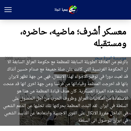
معسكر أشرف؛ ماضيه، حاضره،
ومستقبله
موسسة اسرة سحر
29 سبتمبر 2008
بالرغم من العلاقة الطويلة السابقة للمنظمة مع حكومة العراق السابقة الا
ان الحكومة الفرنسية التي كانت على صلة حميمة مع صدام حسين آنذاك
قد لعبت دورا في توفير الاجواء لهذا الانتقال، فهي من جهة تظهر لايران
بانها قد اخرجت المنظمة وقياداتها من فرنسا ومن جهة اخرى انها قد منحت
المنظمة هذه الميزة العسكرية. كان هدف قيادة المنظمة من هذا هو
الاستفادة من امكانيات العراق وظروف الحرب من اجل الحصول على
السلطة في ايران. لقد اثبتت المنظمة بحركتها تلك تخليها عن الدعم الشعبي
في الداخل مقررة الاتكال على القوى الاجنبية وابتعادها عن التاييد الشعبي
في ايران للوصول الى السلطة.