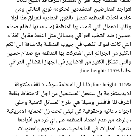
تعلمه المنظمة جيدا هو ان معسكر أشرف قد اصبح مكانا
لتواجد المعارضين المتشددين لحكومة نوري المالكي ومن
خلاله اخذت المنظمة تتصل بالقوى المعادية للعراق هذا اولا
وثانيا الاعمال التي قامت بها المنظمة (مساعدتها لنظام صدام
حسين) ضد الشغب العراقي ومسائل مثل النفط مقابل الغذاء
التي كانت لمواله تذهب في جيوب المنظمة بالاضافة الى الكم
الكثير من الجرائم التي اشتركت بها المنظمة مع صدام حسين
والتي تشكل الكثير من الاضابير في الجهاز القضائي العراقي
حاليا line-height: 115%;.
line-height: 115%; قلنا ان المنظمة سوف لا تقف مكتوفة
الايديمتفرجة بل ستعمل المستحيل من اجل الاحتفاظ بقلعة
أشرف لذا فافضل وسيلة هي طرح المسائل الامنية وخلق
اجواء دعائية وحقوقية كي تبقى تحت زل الحماية الامريكية
، بالرغم من عدم اعتماد المنظمة على اي فرد من افرادها
بتنفيذ العمليات في الداخلحيث عدم تمتعهم بالمعنويات