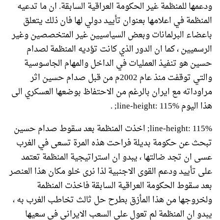
ودعمها للمنظمة غير الحكومة العراقية السابقة. ان ما تدعيه
المنظمة في اعلامها بعنوان تأييد دولي لها فان ذلك يتعلق
باعضاء البرلمانات وبعض السياسيين غير المتخصصين وغير
الرسميين ، كما ان الدور الذي كانت تؤديه المنظمة لصدام
حسين هو تنفيذ العمليات في الداخل والمهام الجاسوسية
والتي توقفت منذ عام 2002م من قبل صدام حسين اثر
مراوداته مع ايران بالرغم من الاحتفاظ بوضعها العسكري الى
هذا اليوم line-height: 115%; .
line-height: 115%; اخذت المنظمة بعد سقوط صدام حسين
تبحث عن حكومة بديلة فراحت هذه المرة تسعى في الغرب
عسى ان تجد ضالتها ، يبدو ان استراتيجية المنظمة تعتمد
على تأييد ودعم القوى الاجنبية لذا نرى خلو مكان هذا العنصر
بعد سقوط الحكومة العراقية السابقة فاخذت المنظمة
ولخروجها من هذا المأزق بطرح حل ثالث تخاطب الغرب به ،
يبدو ان المنظمة لم تعول على السعب الايراني في سعيها