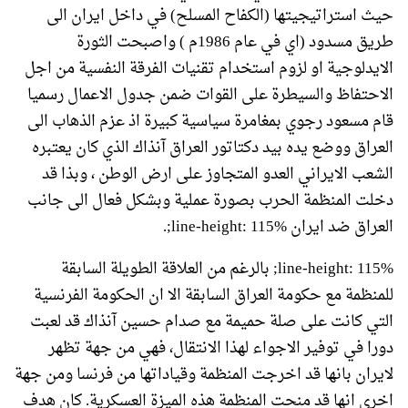
حيث استراتيجيتها (الكفاح المسلح) في داخل ايران الى
طريق مسدود (اي في عام 1986م ) واصبحت الثورة
الايدلوجية او لزوم استخدام تقنيات الفرقة النفسية من اجل
الاحتفاظ والسيطرة على القوات ضمن جدول الاعمال رسميا
قام مسعود رجوي بمغامرة سياسية كبيرة اذ عزم الذهاب الى
العراق ووضع يده بيد دكتاتور العراق آنذاك الذي كان يعتبره
الشعب الايراني العدو المتجاوز على ارض الوطن ، وبذا قد
دخلت المنظمة الحرب بصورة عملية وبشكل فعال الى جانب
العراق ضد ايران line-height: 115%;.
line-height: 115%; بالرغم من العلاقة الطويلة السابقة
للمنظمة مع حكومة العراق السابقة الا ان الحكومة الفرنسية
التي كانت على صلة حميمة مع صدام حسين آنذاك قد لعبت
دورا في توفير الاجواء لهذا الانتقال، فهي من جهة تظهر
لايران بانها قد اخرجت المنظمة وقياداتها من فرنسا ومن جهة
اخرى انها قد منحت المنظمة هذه الميزة العسكرية. كان هدف