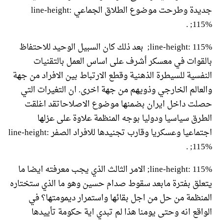
جديدة وطرحت موضوع الطلاق الجماعي line-height:
115%; .
line-height: 115%;
بعد ذلك كان السبيل الوحيد للاحتفاظ
بالقوات في معسكر أشرف على اساس العمل بالتقنيات
النفسية للسيطرة الذهنية وقطع الارتباط بين الافراد من جهة
والعالم الخارجي وذويهم من جهة اخرى. ان التغيرات التي
حصلت داخل ايران بضمنها موضوع الاصلاحاتقد اغلقت
الطرق سياسيا ودوليا بوجه المنظمة علاوة على عزلها
اجتماعيا وعسكريا وقارب تجنيدها للافراد الصفر line-height:
115%; .
line-height: 115%; الامر الثالث الذي يجب معرفته ايضا ما
يتعلق بفترة مابعد سقوط صدام حسين وهو ما الذي ستختاره
المنظمة من حل من اجل بقائها واستمرار ديمومتها؟ في
الواقع انه وحتى يومنا هذا لم تبدي اية حكومة تأييدها