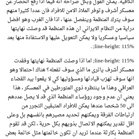
الكافية. يمكن القول وبكل صراحة انه فيما اذا رفع الحصار عن
معسكر أشرف وتوفر الملاذ الامن للافراد فان عددا كثيرا منهم
سوف يترك المنظمة وينفصل عنها ، اذا فان الغرب وهو افضل
دراية من النظام الايراني ان هذه المنظمة قد وصلت نهايتها
سياسيا وعسكريا ولا يمكن التعويل عليها والاستفادة منها بعد
line-height: 115%; .
line-height: 115%; اما اذا وصلت المنظمة نهايتها وفقدت
معسكر أشرف ياترى ما الذي سوف تفعله؟ هناك احتمالا وهو
انها سوف تهرّب قيادتها ومسؤوليها كي لا يقعوا بيد القضاء
العراقي وهذا ما ينتظره ذوي المتورطين في المعسكر ، هذا
يعني ان عدم وجود روؤساء المنظمة الذي قد لا يصل عددهم
الى 50 شخصا عندها يمكن للافراد المتبقين التجرر من
ارتباطات الفرقة ويمكنهم تحديد مصيرهم بانفسهم بل وعلى
اقل تقدير يمكنهم الاتصال بذويهم بكل حرية ، لكن قد تقوم
المنظمة بكارثة عندما تريد ان تكون خاتمتها مثل خاتمة بعض