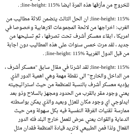
للخروج من مأزقها هذه المرة ايضا line-height: 115%; .
line-height: 115%; ان الحل الثالث يتضمن ثلاثة مطاليب من
الغرب: اخراجها من لائحة المجموعات الارهابية وخصوصا في
امريكا ، ابقاء معسكر أشرف تحت تصرفها ، ثم تسليحها من
جديد ، لقد مرت خمس سنوات على هذه المطاليب دون اجابة
من قبل الدول الغربية line-height: 115%; .
line-height: 115%; لقد اشرنا في مقال سابق "معسكر أشرف ،
من الداخل والخارج" الى نقطة مهمة وهي اهمية الدور الذي
يؤديه معسكر أشرف بالنسبة للمنظمة من حيث استراتيجيته
يعني وجود مقر بالقرب من الحدود ومجهز بالسلاح وذو بعد
ايدلوجي اي وجود مكان للعزل وبعيد والذي يمكن بواسطته
ممارسة تقنيات الفرقة النفسية فيه بكل سهولة ومن حيث
الدعاية والقوات يعني عرض للعمل خارج البلد فله الدور
الفعال ولذا فمن الطبيعي لاتريد قيادة المنظمة فقدان مثل