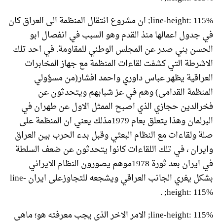
line-height: 115%; ان مشروع انتقال المنظمة الى العراق كان
في جدول اعمالها منذ القدم وهو السبب في انفصال ابو
الحسن بني صدر عن المجلس الوطني للمقاومة. في احد تلك
الاشرطة التي كشفت لقاءات المنظمة مع جهاز المخابرات
العراقية يظهر عباس داوري واحمد افشار(من مسؤولي
المنظمة القدامى) وهم في عز شبابهم ويتحدثون عن
فخرالدين حجازي الذي اصبح الممثل الاول عن طهران في
البرلمان وهذا يتعلق بعام 1979مذلك يعني ان المنظمة على
صلة ولقاءات مع النظام البعثي وقبل بدء الحرب بين العراق
وايران ، في تلك اللقاءات كانوا يتحدثون عن ضعف السلطة
في ايران بعد ثورة 1978موهم يصورون النظام الايراني
بشكل يغري الجانب العراقي ويشجعه للتجاوزعلى ايران line-
height: 115%; .
line-height: 115%; الامر الاخر الذي يجب معرفته هو؛ ماهي