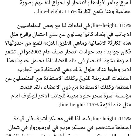
الفرق وتأمر افرادها بالانتحار او احراق انفسهم بصورة
جماعية وهنا تكمن الكارثة line-height: 115%; .
line-height: 115%; في لقاءات لنا مع بعض الدبلماسيين
الاجانب في بغداد كانوا يسالون عن مدى احتمال وقوع مثل
هذه الكارثة الانسانية وماهي الطرق اللازمة للمنع من حدوثها؟
فكان جوابنا : بعد حوادث انتحار صيف عام 2003مواتي تشعر
المنزمة نشوة الانتصار في تلك القضايا لذا نحتمل حدوث هذا
الامر وطبعا هناك حلول لذلك وهي الاستفادة من تجارب
المنظمات المعارضة للفرق وكذلك الاستفادة من المنفصلين عن
المنظمة وكذلك الاستفادة من ذوي الاعضاء ، لقد قدمت
مؤسسة اسرة سحر حلولا معينة للجانب الاخر للوقوف امام
مثل هذه الازمة line-height: 115%;.
line-height: 115%; فيما اذا الغي معسكر أشرف فان قيادة
المنظمة ستنحصر في معسكر مريم في اورسورواز في شمال