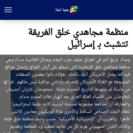
منظمة مجاهدي خلق الغريقة
تتشبث بـ إسرائيل
هابیلیان
18 أكتوبر 2008
وهناك غريق آخر في العراق حليف حزب البعث ومدلل الطاغية صدام وهي
منظمة مجاهدي خلق الإرهابية التي تسطو على أرض العراق وتحتل مواقع
فيه كما يحتل الأمريكان البلد بكامله.. هؤلاء باتوا يعقدون الصفقات
المشبوهة مع الغزاة الأمريكان للتصرف بأراضي عراقية ليس ملكهم.. فيا لها
من مأساة لم يشهدها التاريخ الحديث مثيلا.. مجموعتان غازيان أجنبيتان
تتفاوضان على اقتسام كعكة العراق بعد انهيار نظام المجرم صدام..
والمفارقة أن احداهما مجموعة مسلحة أجنبية كانت حليفا استراتيجيا
لنظام البعث الصدامي الساقط والأخرى غزاة أمريكيون معادون للاثنين
ظاهرا.. والغريب أن "الإمبريالية الأمريكية" حسب وصف منظمة خلق طبعا
وكذلك الكيان الصهيوني هرعا كل من جانبه لخطب ود المنظمة وتقديم