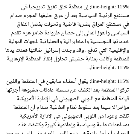
line-height: 115%; إن منظمة خلق تغرق تدريجيا في
مستنقع الرذيلة السياسية بعد أن غرق حليفها المجرم صدام
في مستنقع العراق بضربة قاضية وتحولت بفضل النفاق
السياسي والعوز المالي إلى حصان طروادة ضامر هرم تقدم
خدماتها التجسسية والمخابراتية والعملياتية للجهات الدولية
والإقليمية التي تدفع.. وقد وجدت إسرائيل ضالتها فمدت يدها
للمنظمة وكانت بمثابة حشيش تحاول إنقاذ المنظمة الإرهابية
line-height: 115%;..
line-height: 115%; يقول أعضاء سابقين في المنظمة والذين
تركوا المنظمة بعد الكشف عن سلسلة علاقات مشبوهة أجرتها
قيادة المنظمة مع اللوبي الصهيوني في الإدارة الأمريكية
مؤخرا لا سيما بعد سقوط نظام الطاغية صدام أن المنظمة
تلقت وعودا من اللوبي الصهيوني في الإدارة الأمريكية
بمساعدات مالية وسياسية وإعلامية كبيرة وكشفت هذه
المصادر أن أول بادرة في دعم اللوبي الصهيوني للسيد مسعود