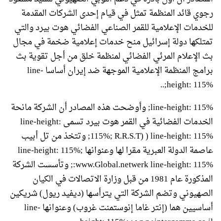
رجوي قائد المنظمة تمثل في قيام إحدى الشركات المقدمة
للخدمات الإعلامية للقمر الصناعي الفضائي هوت بيرد والتي
تمتلكها دولة إسرائيل منح خدمات إعلامية ضخمة في مجال
بث الإعلام المرئي الفضائي لمنظمة خلق من أجل تقوية بث
برامج المنظمة الإعلامية الموجهة ضد إيران أساسا line-
height: 115%;..
line-height: 115%; وأوضحت هذه المصادر أن الشركة مانحة
الخدمات الفضائية في القمر هوت بيرد تسمى line-height:
115%; R.R.S.T) ) line-height: 115%; وتتخذ من تل أبيب
عاصمة الدولة العبرية مقرا لها وعنوانها line-height: 115%;
:www.Global.netwerk line-height: 115%; وتأسست الشركة
المذكورة عام 1981 من قبل وزارة الاتصالات في الكيان
الصهيوني وتضم الشركة التي يترأسها (ديفيد ريول) شريكين
أساسيين هما (إنتر غاما إنوستمنت غروب) وعنوانها line-