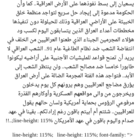
يسعيان إلى بسط نفوذهما على الأرض العراقية.. كما وأن
الحكومة مدعوة إلى إيجاد حل سريع لتواجد منظمة خلق
الخبيثة على الأراضي العراقية وذلك للحيلولة دون تنفيذها
مخططات أعداء العراق الذين يتسابقون اليوم لكسب ود
هؤلاء المجرمين الجبناء الذي طعنوا العراقيين من الخلف في
انتفاضة الشعب ضد نظام الطاغية عام 91.. الشعب العراقي لا
يريد أن تمنح قواعد للمليشيات الأجنبية على أراضيه ليكونوا
طابورا خامسا ضد مصالح الشعب.. ولن ينتظر الشعب إلى
الأبد.. فتواجد هذه الفئة المجرمة الضالة على أرض العراق
يؤرق مضاجع العراقيين وهم يرونهم كل يوم يدخلون
ويخرجون من والى مواقعهم العسكرية وأوكارهم القذرة
مرفوعي الرؤوس بحماية أمريكية ولسان حالهم يقول
للعراقيين.. شئتم أم أبيتم باقون رغم إرادتكم.. بقينا في عهد
صدام واليوم باقون في عهد الأمريكان line-height: 115%;..!!
line-height: 115%; line-height: 115%; font-family: “>