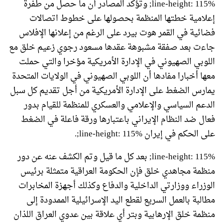
line-height: 115%; وتؤكد المصادر أن ما حصل من طفرة
إعلامية خطتها المنظمة بحصولها على خطوط اتصالات
فضائية في القمر هوت بيرد على الرغم من إعلانها الإفلاس
جاءت بعد صفقة مشبوهة عقدها مسعود رجوي زعيم خلق مع
اللوبي الصهيوني في الإدارة الأمريكية مؤخرا والتي حملت
معها أخبارا مفادها أن اللوبي الصهيوني في الولايات المتحدة
يمارس الضغط على الإدارة الأمريكية من أجل تقديم كل سبل
الدعم السياسي والإعلامي والعسكري للمنظمة للقيام بدور
فعال ضد النظام الإيراني باعتبارها ورقة فاعلة في الضغط
على الحكم في إيران line-height: 115%;.
line-height: 115%; بعد كل ما قيل وتم الكشف عنه عن دور
منظمة مجاهدي خلق فإن الحكومة العراقية متمثلة برئيس
الوزراء ووزارتي الداخلية والدفاع وكذلك أجهزة المخابرات
مطالبة بالعمل السريع لقطع اليد الإسرائيلية الممدودة إلى
منظمة خلق الإرهابية وبتر أي علاقة بين عدوي العراق اللذان