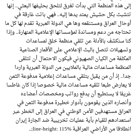
إلى هذه المنظمة التي بدأت تغرق لتلحق بحليفها البعثي.. إنها
تتشبث بكل حشيش يمتد يدها إليه.. فهي باتت غارقة في
أوحال العراق ومستنقعه وها هي الدولة العبرية تقدم لها كل ما
تحتاجه من دعم ومساندة لمؤسساتها الإعلامية المنهارة.. وإذا
كنا سنكشف بالأدلة عن تلقي منظمة خلق لمساعدات
وتسهيلات تتصل بالبث الإعلامي على الأقمار الصناعية
المكلفة من الكيان الصهيوني فيكون الاحتمال أن تتلقى
المنظمة مساعدات مالية بالملايين من الدولة العبرية واردا
جدا.. إذ أن من يقبل بتلقي مساعدات إعلامية مدفوعة الثمن
لا يعارض طبعا تلقيه مساعدات مالية خصوصا إذا كان غاطسا
غريقا لا يستطيع أن يدفع رواتب ومخصصات أعضاءه
وأنصاره الذين يقومون بأدوار خطيرة مدفوعة الثمن في
العراق مستهدفين الأمن الوطني في العراق إلى الخطر عبر
استعدادهم للقيام بأية عمليات تخريبية ضد الجارة إيران
انطلاقا من الأراضي العراقية line-height: 115%;..