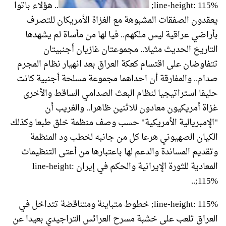
line-height: 115%;
.. هؤلاء باتوا
يعقدون الصفقات المشبوهة مع الغزاة الأمريكان للتصرف
بأراضي عراقية ليس ملكهم.. فيا لها من مأساة لم يشهدها
التاريخ الحديث مثيلا.. مجموعتان غازيان أجنبيتان
تتفاوضان على اقتسام كعكة العراق بعد انهيار نظام المجرم
صدام.. والمفارقة أن احداهما مجموعة مسلحة أجنبية كانت
حليفا استراتيجيا لنظام البعث الصدامي الساقط والأخرى
غزاة أمريكيون معادون للاثنين ظاهرا.. والغريب أن
"الإمبريالية الأمريكية" حسب وصف منظمة خلق طبعا وكذلك
الكيان الصهيوني هرعا كل من جانبه لخطب ود المنظمة
وتقديم المساندة والدعم لها باعتبارها من أعتى التنظيمات
المعادية للثورة الإيرانية والحكم في إيران line-height:
115%;..
line-height: 115%; خطوط متباينة ومتناقضة تتداخل في
العراق تلعب على خشبة مسرح العرائس التراجيدي بعيدا عن