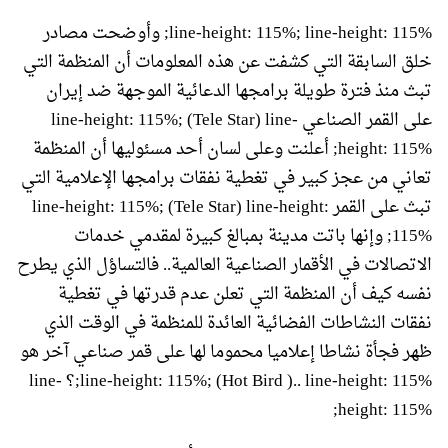
line-height: 115%; line-height: 115%; وأوضحت مصادر
خلق السابقة التي كشفت عن هذه المعلومات أن المنظمة التي
تبث منذ فترة طويلة برامجها الدعائية الموجهة ضد إيران
على القمر الصناعي line-height: 115%; (Tele Star) line-
height: 115%; أعلنت وعلى لسان أحد مسئوليها أن المنظمة
تعاني من عجز كبير في تغطية نفقات برامجها الإعلامية التي
تبث على القمر line-height: 115%; (Tele Star) line-height:
115%; وإنها باتت مدينة بمبالغ كبيرة لمقدمي خدمات
الاتصالات في الأقمار الصناعية العالمية.. فالتساؤل الذي يطرح
نفسه كيف أن المنظمة التي تعلن عدم قدرتها في تغطية
نفقات النشاطات الفضائية العائدة للمنظمة في الوقت الذي
ظهر فجأة نشاطا إعلاميا محموما لها على قمر صناعي آخر هو
line-height: 115%; (Hot Bird ).. line-height: 115%;؟ line-
height: 115%;