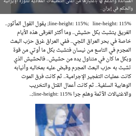
المساندة والدعم لها باعتبارها من أعتى التنظيمات المعادية للثورة الإيرانية
والحكم في إيران..
line-height: 115%;
line-height: 115%; يقول القول المأثور..
الغريق يتشبث بكل حشيش.. وما أكثر الغرقى هذه الأيام
خاصة في بحر العراق اللجي.. ففي العراق غرق حزب البعث
المجرم في التاسع من نيسان فتشبث بكل ما أوتي من قوة
وبكل ما كان في متناول يده من حشيش.. فالحشيش الذي
تشبث به حزب البعث المجرم وقبض عليه بمخالبه وأنيابه
كانت عمليات التفجير الإجرامية.. ثم كانت فرق الموت
الوهابية السلفية.. ثم كانت أعمال القتل والتخريب
والاغتيالات الآثمة وهلم جرا line-height: 115%;..