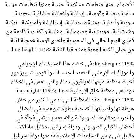
الأضواء.. منها منظمات عسكرية أجنبية ومنها تنظيمات عربية
سلفية وبعثية وقومية.. إيرانية وأفغانية طالبانية سعودية..
سورية وأردنية.. يمنية وسودانية.. إسرائيلية وأمريكية.. تركية
وشيشانية.. موريتانية وصومالية.. وهابية وتكفيرية قادمة من
قفاري الربع الخالي في السعودية وأخرى قومية همجية آتية
من جبال الشام الوعرة ومناطقها النائية line-height: 115%;..
line-height: 115%; في خضم هذا الفسيفساء الإجرامي
والموزائيك الإرهابي المتعدد الجنسيات والقوميات يبرز دور
أخبث منظمة عرفها العراقيون دهاءً والتي تعمل في الخفاء
دوما هي منظمة خلق الإرهابية line-height: 115%;. line-
height: 115%;.. هذه المنظمة التي تدعي الكثير من خلال
هرطقاتها وأدبياتها الكفاحية بطولات وهمية في النضال
والحرية ومقارعة الصهيونية والاستعمار ترتمي فجأة في
أحضان الكيان الصهيوني ودولة إسرائيل، مقابل ماذا؟؟..
مقابل شيء من المساعدات الإعلامية قدمتها دولة إسرائيل