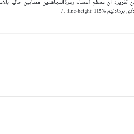
ي جزء آخر من تقريره أن معظم اعضاء زمرةالمجاهدين مصابين حاليا بال
line-height:; . /