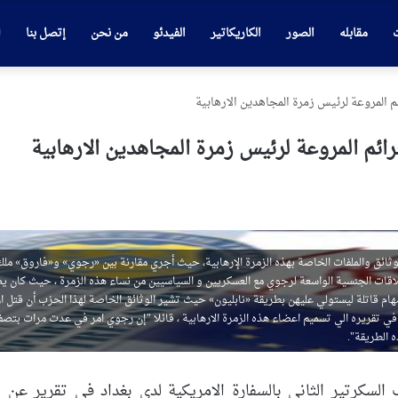
ت
مقابله
الصور
الكاريكاتير
الفيدئو
من نحن
إتصل بنا
المروعة لرئيس زمرة المجاهدين الارهابية
م المروعة لرئيس زمرة المجاهدين الارهابية
 و هو احد مسؤولي معسكر «أشرف» درس خلال 9 اشهر الوثائق والملفات الخاصة بهذه الزمرة الإرهابية، حيث أجري مقارنة بين «رجوي» و«فاروق» مل
اقات الجنسية الواسعة لرجوي مع العسكريين و السياسيين من نساء هذه الزمرة ، حيث كان ي
مهام قاتلة ليستولي عليهن بطريقة «نابليون» حيث تشير الوثائق الخاصة لهذا الحزب أن قتل ا
في تقريره الي تسميم اعضاء هذه الزمرة الارهابية ، قائلا "إن رجوي امر في عدت مرات بتص
ه الطريقة".
لسكرتير الثاني بالسفارة الامريكية لدي بغداد في تقرير عن