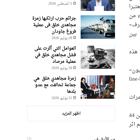
1 أغسطس 2026
تبرا
ء من
جرائم حرب ارتکبها زمرة
شرف»
مجاهدی خلق فی عملیة
فروغ جاودان
ة بين
28 يوليو 2026
العوامل التي أثرت على
ء هذه
فشل مجاهدي خلق في
عملية مرصاد
ليون»
26 يوليو 2026
تم عن طريق الصدفة بل كان مخطط لها line-height:
زمرة مجاهدي خلق هي
جماعة تحالفت مع عدو
بلدها
 مرات
21 يوليو 2026
اظهر المزيد
line-height: 115%; و أوضح هذا المسؤول الامريكي أن واشنطن تأكدت من ان زعيم زمرة المجاهدين متورط في اكثر من 44
 اثر
من الأرشيف