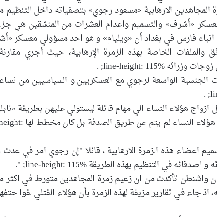
رة المجاهدين الارهابية «مسعود رجوي» بتصفياته داخل التنظيم مع
معسكر «أشرف» والتسميم واعدام العشرات من المنشقين هي جز
ة انباء فارس في بغداد أن «ويليام» و هو احد مسؤولي معسكر «أ
هر الوثائق والملفات الخاصة بهذه الزمرة الإرهابية، حيث أجري مقارن
line-height: 1; .
ر عن العلاقات الجنسية الواسعة لرجوي مع العسكريين و السياسيين من نسا
جوي كان يرسل ازواج هؤلاء النساء الي مهام قاتلة ليستولي عليهن بطريقة «ناب
حيث تشير الوثائق الخاصة لهذا الحزب أن قتل ازواج هؤلاء النساء لم ي
قريره الي تسميم اعضاء هذه الزمرة الارهابية ، قائلا "إن رجوي امر في عدت
في التنظيم بهذه الطريقة line-height: 115%; ".
، اذ جاء في تقارير مزيفة لهذه الزمرة بأن هؤلاء القتلي لقوا حتفهم