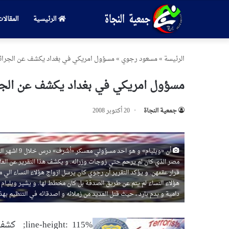
الرئيسية
المقالا
الرئیسة
»
مسعود رجوي
»
مسؤول امريكي في بغداد يكشف عن الجرائم 
مسؤول امريكي في بغداد يكشف عن الجرائ
جمعیة النجاة
20 أكتوبر 2008
أن «ويليام»
مصر الذي كان لم يرحم حتي زوجات وزرائه. و يكشف هذا التقرير عن العل
قرار عقمهن. و يؤكد التقرير أن رجوي كان يرسل ازواج هؤلاء النساء الي 
هؤلاء النساء لم يتم عن طريق الصدفة بل كان مخطط لها. و يشير ويليام 
دامية و بدم بارد ، حيث قتل العديد من زملائه و اصدقائه في التنظيم بهذ
line-height: 115%;
كشف ا