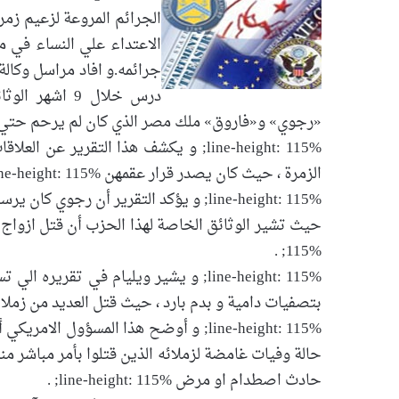
الجرائم المروعة لزعيم زم
الاعتداء علي النساء في 
جرائمه.و افاد مراسل وكال
درس خلال 9 اش
«رجوي» و«فاروق» ملك مصر الذي كان لم يرحم حتي زوجات وزرائه 15%
line-height: 115%; و يكشف هذا التقري
الزمرة ، حيث كان يصدر قرار عقمهن line-height: 115%; .
line-height: 115%; و يؤكد التقرير أن ر
115%; .
line-height: 115%; و يشير ويليام في ت
بتصفيات دامية و بدم بارد ، حيث قتل العديد من زملائه و اصدقائه 
حالة وفيات غامضة لزملائه الذين قتلوا بأمر مباشر منه
حادث اصطدام او مرض line-height: 115%; .