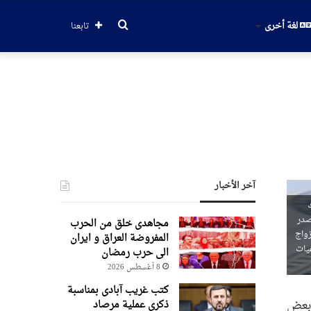
بحث
لغة أخرى
تابعنا
عن
آخر الأخبار
ك
صدر
مجاهدی خلق من الحرب
زواج
المفروضة العراق و ایران
فيات
الی حرب رمضان
8 أغسطس 2026
کتب غریب آبادی بمناسبة
 بعض
ذکری عملیة مرصاد