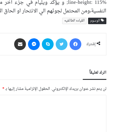
line-height: 115%; و يؤكد ويليام ف
النفسية،‌ومن المحتمل لجوئهم الي الانتحار او الحاق الأذي بزملائهم  115%
الوسوم
القیاده الطائفیه
فيسبوك
‫X
سكايب
ماسنجر
مشاركة عبر البريد
إشترك
اترك تعليقاً
لن يتم نشر عنوان بريدك الإلكتروني.
الحقول الإلزامية مشار إليها بـ
*