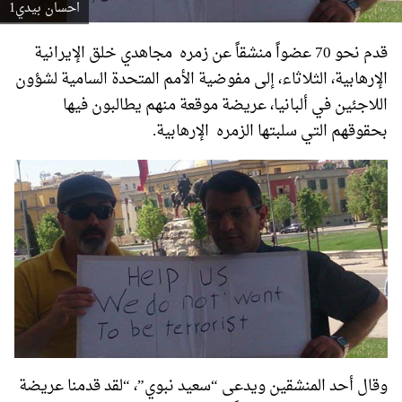
احسان بيدي1
قدم نحو 70 عضواً منشقاً عن زمره مجاهدي خلق الإيرانية
الإرهابية، الثلاثاء، إلى مفوضية الأمم المتحدة السامية لشؤون
اللاجئين في ألبانيا، عريضة موقعة منهم يطالبون فيها
بحقوقهم التي سلبتها الزمره الإرهابية.
وقال أحد المنشقين ويدعى “سعيد نبوي”، “لقد قدمنا عريضة