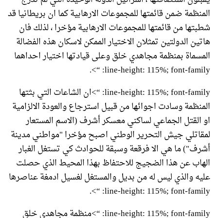
المنظمة ضمن قائمتها للمجموعات الارهابية كما ان بريطانيا قد
شطبتها من قائمتها للمجموعات الارهابية مؤخرا ، لذلك فان
هاتين الدولتين تمثلان الاختيار الممكن لاسكان هذه الفضالة
المسماة بمنظمة مجاهدي خلق وعلى قيادتها اختيار احداهما
line-height: 115%; font-family: “>.
line-height: 115%; font-family: “>ان الشاعات التي بثتها
المنظمة وسادت اجوائها من قبيل استرجاع والعودة الالزامية
او القتل الجماعي لساكني معسكر أشرف (الاسم المستعار
لمقاتلي جيش التحرير الوطني اصبح مؤخرا "مواطني مدينة
أشرف") ما هي الا فرقعة وسبقة للحوادث كي تستغل الغبار
الهاب عن هذا الضجيج للاحتفاظ بهذا المحيط الذي حصلت
عليه والذي ليس له من بديل والمستغل لغسيل ادمغة عناصرها
line-height: 115%; font-family: “>.
line-height: 115%; font-family: “>منظمة مجاهدي خلق