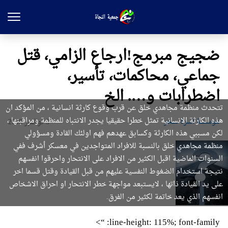
ضجيج مبرمج!ارجاع الزامي، قتل
جماعي، محاكمات، تأسير،
اضطرابات و…. الخ
تتحدث منظمة مجاهدي خلق عن قرب وقوع كارثة انسانية ، من المؤكد ان
هذه الكارثة الانسانية تمثل خطرا حقيقيا يجدر الانتباه للمنظمة ومراقبتها ،
موسسة اسرة سحر
5 نوفمبر 2008
لكن مسببي هذه الكارثة وكسابق عهدهم فهم اولئك القادة ومسؤولي
منظمة مجاهدي خلق بالنسبة للافراد المتواجدين في معسكر أشرف ففي
السنوات الماضية اقبل الكثير من الافراد على الانتحار واحرقوا انفسهم
نتيجة استخدام الضغوط النفسية عليهم من قبل القيادة وقتل قسما اخر
على يد القيادة ذاتها ، لايستبعد مواجهة خطر الانتحار او احراق الاشخاص
انفسهم الذي يعد خاتمة لكثير من الفرق.
line-height: 115%; font-family: “>