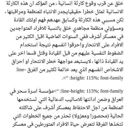
خلق عن قرب وقوع كارثة انسانية ، من المؤكد ان هذه الكارثة
الانسانية تمثل خطرا حقيقيايجدر الانتباه للمنظمة ومراقبتها ،
لكن مسببي هذه الكارثة وكسابق عهدهم فهم اولئك القادة
ومسؤولي منظمة مجاهدي خلق بالنسبة للافراد المتواجدين
في معسكر أشرف ففي السنوات الماضية اقبل الكثير من
الافراد على الانتحار واحرقوا انفسهم نتيجة استخدام
الضغوط النفسية عليهم من قبل القيادة وقتل قسما اخر على
يد القيادة ذاتها ، لايستبعد مواجهة خطر الانتحار او احراق
الاشخاص انفسهم الذي يعد خاتمة لكثير من الفرق line-
height: 115%; font-family: “>.
line-height: 115%; font-family: “>مؤسسة اسرة سحر في
العراق وضمن ادانتها للاساليب الدعائية التي تستخدمها
المنظمة من اجل الاحتفاظ بمعسكر أشرف على شاكلته
الحالية (محصورا ومعزولا) تحذر من جميع الخطوات التي
تتخذها الفرقة لتعرض حياة الافراد المتورطين في معسكر