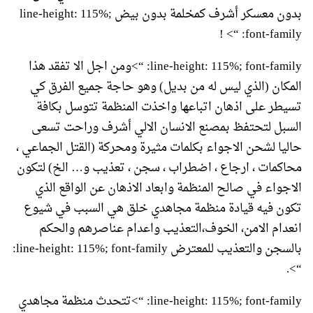
بدون معسكر أشرف كمخلمة بدون بيض line-height: 115%;
font-family: “> !
line-height: 115%; font-family: “>ومن اجل الا تفقد هذا
المكان (الذي ليس له من بديل) وهو حاجة جميع الفرق كي
تسيطر على اذهان اتباعها واخذت المنظمة تتوسل بكافة
السبل لتحتفظ بمصنع الانسان الالي أشرف وراحت تسعى
حاليا لشحن الاجواء بكلمات مثيرة ومحركة (القتل الجماعي ،
محاكمات ، ارجاع ، اضطراب ، سجن ، تعذيب و… الخ) لتكون
الاجواء في صالح المنظمة وابعاد الاذهان عن الواقع الذي
تكون فيه قيادة منظمة مجاهدي خلق هي السبب في شيوع
انعدام الامن، الخوف،التعذيب واعدام عناصرهم والحكم
بالسجن والتعذيب للمعترض line-height: 115%; font-family:
“>.
line-height: 115%; font-family: “>تتحدث منظمة مجاهدي