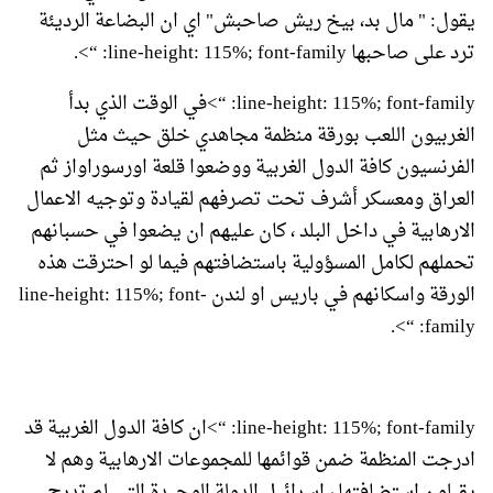
يقول: " مال بد، بيخ ريش صاحبش" اي ان البضاعة الرديئة
ترد على صاحبها line-height: 115%; font-family: “>.
line-height: 115%; font-family: “>في الوقت الذي بدأ
الغربيون اللعب بورقة منظمة مجاهدي خلق حيث مثل
الفرنسيون كافة الدول الغربية ووضعوا قلعة اورسوراواز ثم
العراق ومعسكر أشرف تحت تصرفهم لقيادة وتوجيه الاعمال
الارهابية في داخل البلد ، كان عليهم ان يضعوا في حسبانهم
تحملهم لكامل المسؤولية باستضافتهم فيما لو احترقت هذه
الورقة واسكانهم في باريس او لندن line-height: 115%; font-
family: “>.
line-height: 115%; font-family: “>ان كافة الدول الغربية قد
ادرجت المنظمة ضمن قوائمها للمجموعات الارهابية وهم لا
يقبلون استضافتها ، اسرائيل الدولة الوحيدة التي لم تدرج