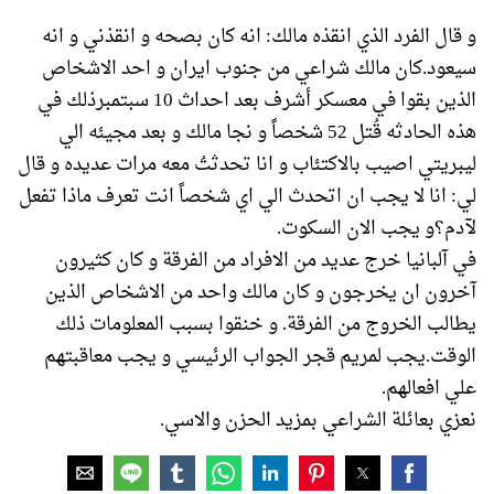
و قال الفرد الذي انقذه مالك: انه كان بصحه و انقذني و انه
سيعود.كان مالك شراعي من جنوب ايران و احد الاشخاص
الذين بقوا في معسكر أشرف بعد احداث 10 سبتمبرذلك في
هذه الحادثه قُتل 52 شخصاً و نجا مالك و بعد مجيئه الي
ليبريتي اصيب بالاكتئاب و انا تحدثتُ معه مرات عديده و قال
لي: انا لا يجب ان اتحدث الي اي شخصاً انت تعرف ماذا تفعل
لآدم؟و يجب الان السكوت.
في آلبانيا خرج عديد من الافراد من الفرقة و كان كثيرون
آخرون ان يخرجون و كان مالك واحد من الاشخاص الذين
يطالب الخروج من الفرقة. و خنقوا بسبب المعلومات ذلك
الوقت.يجب لمريم قجر الجواب الرئيسي و يجب معاقبتهم
علي افعالهم.
نعزي بعائلة الشراعي بمزيد الحزن والاسي.