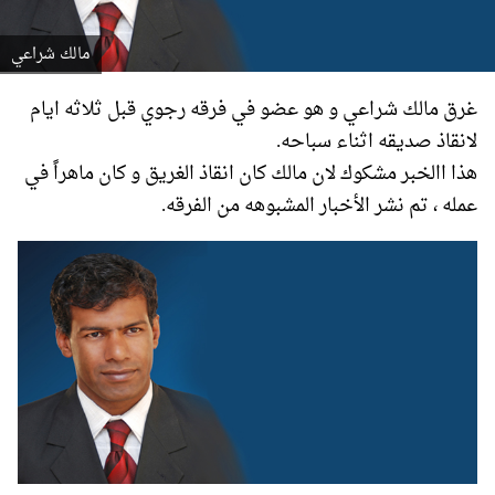
مالك شراعي
غرق مالك شراعي و هو عضو في فرقه رجوي قبل ثلاثه ايام
لانقاذ صديقه اثناء سباحه.
هذا االخبر مشكوك لان مالك كان انقاذ الغريق و كان ماهراً في
عمله ، تم نشر الأخبار المشبوهه من الفرقه.