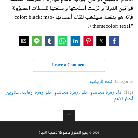
قوانين الدولة و نزعت أسلحتها و سلمتها للسطات المسؤولة
فإنه هو بنفسة سيذهب للقاء أعضائها color: black; mso-
themecolor: text1″>.
Leave a Comment
Categories:
نبذة تاريخية
Tags:
أداء زمرة مجاهدي خلق
,
زمره مجاهدي خلق زمره ارهابیه
,
عناوین
أخبار الاهم
↑
2026 © جميع الحقوق محفوظة لجمعية النجاة