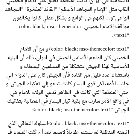
الاسلامية في ايران، كانت المنظمة تطلق علي الامام الخميني
ألقاب مثل "الإمام المجاهد الأعظم" "القائد المفخرة" "المجاهد
الواعي"و… لكنهم في الواقع و بشكل عملي كانوا يخالفون
مواقف الامام الخميني color: black; mso-themecolor:
text1″>.
color: black; mso-themecolor: text1″>و مع أن الامام
الخميني كان الداعم الأساس للجيش في ايران، ذلك أن البنية
الأساسية لهذا الجيش متشكلة من المسلمين البسطاء و
باستثناء عدد قليل من القادة فأن الجيش كان علي الدوام الي
جانب الأمة، لكن قوي اليسار كانت تدعو إلي تفكيك الجيش، و
حتي المنظمة التي كانت في الظاهر تدعي الولاء للامام هي
في واقع الأمر سارت مع بقية تيار اليسار في المطالبة بتفكيك
الجيش color: black; mso-themecolor: text1″>.
color: black; mso-themecolor: text1″>السلوك النفاقي الذي
اتبعته المنظمة لم يستمر طويلاً لاسيما بعد أن ثبَّت العلماء في