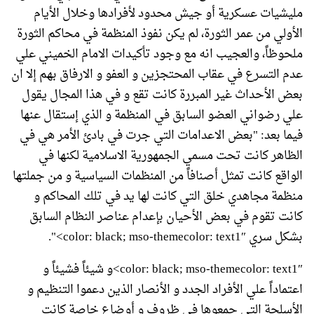
مليشيات عسكرية أو جيش محدود لأفرادها وخلال الأيام
الأولي من عمر الثورة، لم يكن نفوذ المنظمة في محاكم الثورة
ملحوظاً، والعجيب انه مع وجود تأكيدات الامام الخميني علي
عدم التسرع في عقاب المحتجزين و العفو و الارفاق بهم إلا ان
بعض الأحداث غير المبررة كانت تقع و في هذا المجال يقول
علي رضواني العضو السابق في المنظمة و الذي إستقال عنها
فيما بعد: "بعض الاعدامات التي جرت في بادئ الأمر هي في
الظاهر كانت تحت مسمي الجمهورية الاسلامية لكنها في
الواقع كانت تمثل أصنافاً من المنظمات السياسية و من جملتها
منظمة مجاهدي خلق التي كانت لها يد في تلك المحاكم و
كانت تقوم في بعض الأحيان بإعدام عناصر النظام السابق
بشكل سري color: black; mso-themecolor: text1″>".
color: black; mso-themecolor: text1″>و شيئاً فشيئاً و
اعتماداً علي الأفراد الجدد و الأنصار الذين دعموا التنظيم و
الأسلحة التي جمعوها في ظروف و أوضاع خاصة كانت