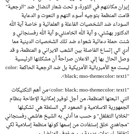
إيران مكانتهم في الثورة، و تحت شعار النضال ضد "الرجعية"
قامت المنظمة بتوجيه أسوء التهم و النعوت و الدعاية
السوداء ضد الشخصيات الفاعلة و العلمائية و خاصة آية الله
الدكتور بهشتي، و آية الله الخامنئي،و آية الله رفسنجاني و
شنت حملة دعائية شعواء ضد تلك الشخصيات الدينية مما
أدي الي إتساع الفاصلة بين الشعب الايراني و المنظمة، و قد
وصل الحال بها إلي الاعلان صراحةً أن مشكلتها الرئيسية
ليست مع الأمبربالية الأمريكية بل ضد الرجعية الحاكمة color:
black; mso-themecolor: text1″>.
color: black; mso-themecolor: text1″>من أهم التكتيكات
التي اتبعتها المنظمة، من أجل توفير إمكانية الإطاحة بنظام
الجمهورية الاسلامية و الصعود الي السلطة هي تشكيلها
"لخلايا التغلغل" و حسب ما أدلي به الشيخ هاشمي رفسنجاني
"مجاهدي خلق إستفادت من إسمها كونها منظمة إسلامية لكي
تتغلغل لسنوات عديدة بين صفوف المناضلين