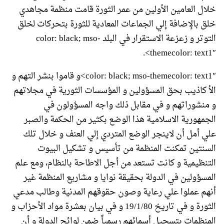
خلال العامين الأولين من عمر الثورة قامت منظمة مجاهدي
خلق بالإضافة إلي الجماعات المعادية للثورة بتحركات لخلق
التوتر و زعزعة الاستقرار في البلد color: black; mso-
themecolor: text1″>.
color: black; mso-themecolor: text1″>و قاموا بنشر التهم و
الأ كاذيب بحق المسؤولين و المؤسسات الثورية في مجلاتهم
و منشوراتهم و في مقابل ذلك واجه المسؤولون في
الجمهورية الاسلامية هذا الوضع بكثير من الحكمة والصبر
علي أمل أن لاينجر الوضع المتردي إلي العنف و خلال تلك
السنتين تمكنت المنظمة من تأسيس و تشكيل البيوت
التنظيمية و كانت تستعد من أجل الاطاحة بالنظام، ومع علم
المسؤولين في الدولة بحقيقة نوايا و مشاريع المنظمة غير
أنهم عملوا علي رعاية وصون حقوقهم المدنية وطالب مدعي
الثورة و في تاريخ 19/1/80 و في بيان بعشرة مواد الأحزاب و
المنظمات بتسجيل أسمائهم رسمياً ضمن لوائح الدولة و أن