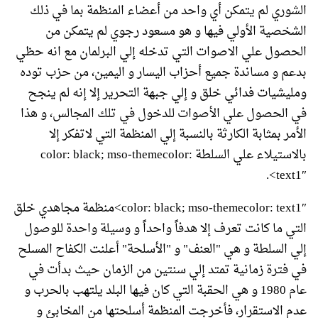
الشوري لم يتمكن أي واحد من أعضاء المنظمة بما في ذلك
الشخصية الأولي فيها و هو مسعود رجوي لم يتمكن من
الحصول علي الاصوات التي تدخله إلي البرلمان مع انه حظي
بدعم و مساندة جميع أحزاب اليسار و اليمين، من حزب توده
ومليشيات فدائي خلق و إلي جبهة التحرير إلا إنه لم ينجح
في الحصول علي الأصوات للدخول في تلك المجالس، و هذا
الأمر بمثابة الكارثة بالنسبة إلي المنظمة التي لاتفكر إلا
بالاستيلاء علي السلطة color: black; mso-themecolor:
text1″>.
color: black; mso-themecolor: text1″>منظمة مجاهدي خلق
التي ما كانت تعرف إلا هدفاً واحداً و وسيلة واحدة للوصول
إلي السلطة و هي "العنف" و "الأسلحة" أعلنت الكفاح المسلح
في فترة زمانية تمتد إلي سنتين من الزمان حيث بدأت في
عام 1980 و هي الحقبة التي كان فيها البلد يلتهب بالحرب و
عدم الاستقرار، فأخرجت المنظمة أسلحتها من المخابئ و