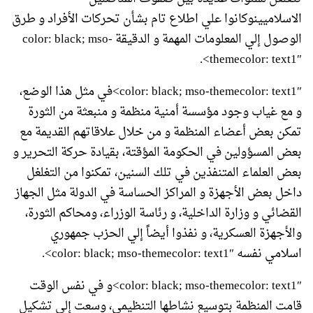
الاسلاميينوكانوا علي اطلاع تام بشأن تحركات الأفراد و طرق
الوصول إلي المعلومات المهمة و الدقيقة color: black; mso-
themecolor: text1″>.
color: black; mso-themecolor: text1″>في مثل هذا الوضع،
و مع غياب وجود مؤسسة أمنية منظمة و منبعثة من الثورة
تمكن بعض أعضاء المنظمة و من خلال علاقاتهم القديمة مع
بعض المسؤولين في الحكومة المؤقتة، بقيادة حركة التحرير و
بعض العلماء المتنفذين في تلك السنين، تمكنوا من التغلغل
داخل بعض الأجهزة و المراكز الحساسة في الدولة مثل الجهاز
القضائي و وزارة الداخلية، و رئاسة الوزراء، ومحاكم الثورة،
والأجهزة العسكرية، و نفذوا أيضاً إلي الحزب جمهوري
اسلامي نفسه color: black; mso-themecolor: text1″>.
color: black; mso-themecolor: text1″>و في نفس الوقت
قامت المنظمة بتوسيع نشاطها التنظيمي، وسعت إلي تشكيل