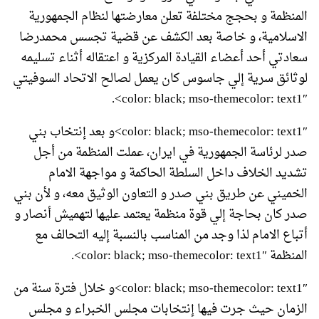
المنظمة و بحجج مختلفة تعلن معارضتها لنظام الجمهورية
الاسلامية، و خاصة بعد الكشف عن قضية تجسس محمدرضا
سعادتي أحد أعضاء القيادة المركزية و اعتقاله أثناء تسليمه
لوثائق سرية إلي جاسوس كان يعمل لصالح الاتحاد السوفيتي
color: black; mso-themecolor: text1″>.
color: black; mso-themecolor: text1″>و بعد إنتخاب بني
صدر لرئاسة الجمهورية في ايران، عملت المنظمة من أجل
تشديد الخلاف داخل السلطة الحاكمة و مواجهة الامام
الخميني عن طريق بني صدر و التعاون الوثيق معه، و لأن بني
صدر كان بحاجة إلي قوة منظمة يعتمد عليها لتهميش أنصار و
أتباع الامام لذا وجد من المناسب بالنسبة إليه التحالف مع
المنظمة color: black; mso-themecolor: text1″>.
color: black; mso-themecolor: text1″>و خلال فترة سنة من
الزمان حيث جرت فيها إنتخابات مجلس الخبراء و مجلس