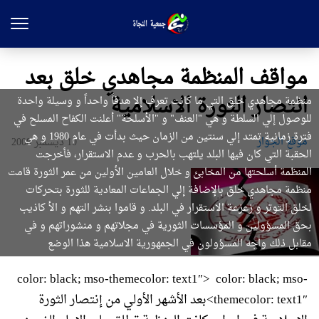
مواقف المنظمة مجاهدي خلق بعد
انتصار الثورة الاسلامية
منظمة مجاهدي خلق التي ما كانت تعرف إلا هدفاً واحداً و وسيلة واحدة
للوصول إلي السلطة و هي "العنف" و "الأسلحة" أعلنت الكفاح المسلح في
فترة زمانية تمتد إلي سنتين من الزمان حيث بدأت في عام 1980 و هي
موقع الجوار
10 ديسمبر 2008
الحقبة التي كان فيها البلد يلتهب بالحرب و عدم الاستقرار، فأخرجت
المنظمة أسلحتها من المخابئ و خلال العامين الأولين من عمر الثورة قامت
منظمة مجاهدي خلق بالإضافة إلي الجماعات المعادية للثورة بتحركات
لخلق التوتر و زعزعة الاستقرار في البلد. و قاموا بنشر التهم و الأ كاذيب
بحق المسؤولين و المؤسسات الثورية في مجلاتهم و منشوراتهم و في
مقابل ذلك واجه المسؤولون في الجمهورية الاسلامية هذا الوضع
color: black; mso-themecolor: text1″> color: black; mso-
themecolor: text1″>بعد الأشهر الأولي من إنتصار الثورة