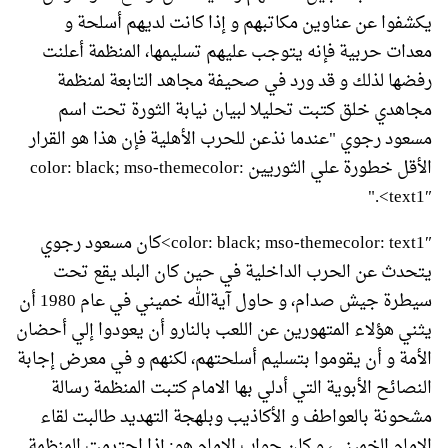
يكشفوا عن عناوين مكاتبهم و إذا كانت لديهم أسلحة و
معدات حربية فإنه يتوجب عليهم تسليمها، المنظمة أعلنت
رفضها لذلك و قد ورد في صحيفة مجاهد التابعة لمنظمة
مجاهدي خلق كتبت تحليلا لبيان نيابة الثورة تحت اسم
مسعود رجوي "عندما نذعن للحرب الأهلية فإن هذا هو القرار
الأقل خطورة علي الثوريين color: black; mso-themecolor:
text1″>."
color: black; mso-themecolor: text1″>كان مسعود رجوي
يتحدث عن الحرب الداخلية في حين كان البلد يقع تحت
سيطرة جيش صدام، و حاول آية‌الله خميني في عام 1980 أن
يثني هؤلاء المتهورين عن اللعب بالنارو أن يعودوا إلي أحضان
الأمة و أن يقوموا بتسليم أسلحتهم، لكنهم و في معرض إجابة
النصائح الأبوية التي أدلي بها الامام كتبت المنظمة رسالة
مشحونة بالعواطف و الأكاذيب وبلهجة التهديد طالبت لقاء
الامام الخميني، و كان جواب الامام هو: إذا احترمت المنظمة