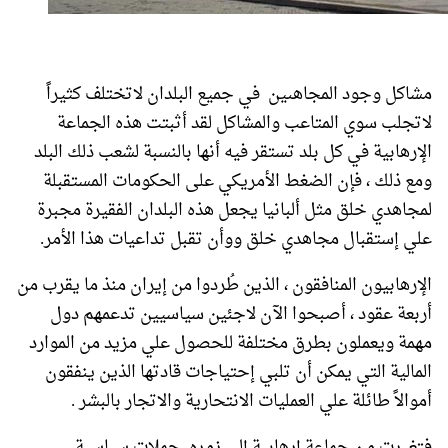
مشاكل وجود المجاهىين في جميع البلدان لاتختلف كثيراً
لاتجلب سوي المتاعب والمشاكل لقد أثبتت هذه الجماعة
الإرهابية في كل بلد تستقر فيه أنها بالنسبة لشعب ذلك البلد
ومع ذلك ، فإن الضغط الأمريكي على الحكومات المستقبلة
لمجاهدي خلق مثل ألبانيا يجعل هذه البلدان الفقيرة مجبرة
علي إستقبال مجاهدي خلق ووأن تقبل تداعيات هذا الأمر.
الإرهابيون المنافقون ، الذين طُردوا من إيران منذ ما يقرب من
أربعة عقود ، أصبحوا الآن لاجئين سياسيين تدعمهم دول
مهمة ويعملون بطرق مختلفة للحصول علي مزيد من الموارد
المالية التي يمكن أن تلبي إحتياجات قادتها الذين ينفقون
أموالاً طائلة علي العمليات الانتحارية والاتجار بالبشر .
فتغيرت من جماعة إرهابية إلى زمره حملات سياسية