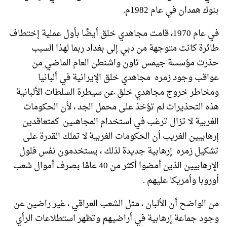
بنوك همدان في عام 1982م.
في عام 1970، قامت مجاهدي خلق أيضًا بأول عملية إختطاف
طائرة كانت متوجهة من دبي إلى بغداد ربما لهذا السبب
حذرت مؤسسة جيمس تاون واشنطن العام الماضي من
عواقب وجود زمره مجاهدي خلق الإيرانية في ألبانيا
ومخاطر خروج مجاهدي خلق عن سيطرة السلطات الألبانية
هذه التحذيرات لم تؤخذ على محمل الجد ، لأن الحكومات
الغربية لا تزال ترغب في استخدام المجاهىين كمتعاقدين
إرهابيين الغريب أن الحكومات الغربية لا تملك القدرة على
تشكيل زمره إرهابية جديدة لذلك ، يستخدمون نفس فلول
الإرهابيين الذين أمضوا أكثر من 40 عامًا بصرف أموال شعب
أوروبا وأمريكا عليهم .
من الواضح أن الألبان ، مثل الشعب العراقي ، غير راضين عن
وجود جماعة إرهابية في أراضيهم وتظهر استطلاعات الرأي