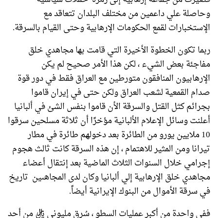
وحاصلة علي داعمين من مختلف البلدان تتعاقد مع
الإستخبارات لقمع الحكومات الإرهابية وحتى القيام بالسرقة.
ربما تكون الخطوة الأخيرة التي قامت بها مجاهدي خلق
مفاجئة بعض الشيء ، لكن هذا الأمر صحيح لم يكن
الإرهابيون المنافقون متورطين مع العراق فقط في دور قوة
صدام القمعية لشعب العراق ولكن حتى في إيران قاموا
بجرائم كثل القتل والسرقة الأن قاموا بنفس الشئ في ألبانيا
أعلنت وسائل الإعلام الألبانية مؤخرًا أن ثلاثة مسلحين سرقوا
10 ملايين يورو من الطائرة بعد دخولهم طائرة في مطار
تيرانا ومن المثير للاهتمام ، إن هذه السرقة كانت ثالث هجوم
إجرامي خلال السنوات الثلاث الماضية بعد إنتقال أعضاء
مجاهدي خلق الإرهابية إلي ألبانيا وكان لدى المجاهىين تاريخ
في سرقة الأموال من البنوك الإيرانية أيضاً.
ففي واحدة من أكبر عمليات السطو ، سُرق مليوني ريال من أحد