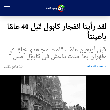
لقد رأينا انفجار كابول قبل 40 عامًا
باعيننأ
قبل أربعين عامًا ، قامت مجاهدي خلق في
طهران بما حدث داعش في كابول أمس
جمعیة النجاة
15 مايو 2021