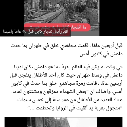
لقد رأينا انفجار كابل قبل 40 عاماَ باعيننا
قبل أربعين عامًا ، قامت مجاهدي خلق في طهران بما حدث
داعش في كابول أمس
في وقت لم يكن فيه العالم يعرف ما هو داعش ، كان لدينا
داعش في وسط طهران حيث كان أحد الأطفال ينفجر. قبل
أربعين عامًا ، قامت زمرة مجاهدي خلق بما حدث في كابول
أمس. واضاف ان “بعض الشهداء ممزقون ومشتتون تماما.
هناك العديد من الأطفال من عمر سنة إلى خمس سنوات.
“متجول بعربة يد ألقيت في الزوايا وتحطمت …”